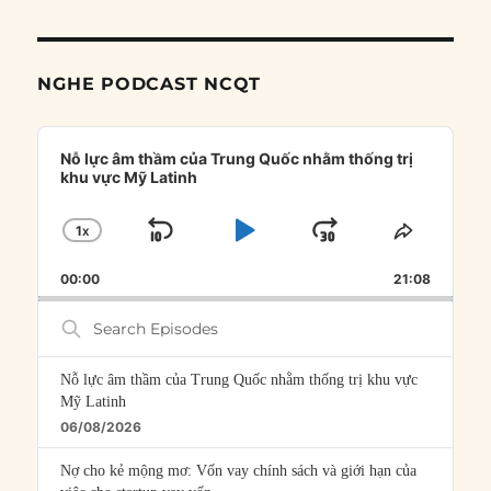
NGHE PODCAST NCQT
Audio
Player
Nỗ lực âm thầm của Trung Quốc nhằm thống trị
khu vực Mỹ Latinh
1
X
SKIP
PLAY
JUMP
CHANGE
SHARE
PLAYBACK
THIS
BACKWARD
PAUSE
FORWARD
00:00
RATE
21:08
EPISOD
Search
Episodes
Nỗ lực âm thầm của Trung Quốc nhằm thống trị khu vực
Mỹ Latinh
06/08/2026
Nợ cho kẻ mộng mơ: Vốn vay chính sách và giới hạn của