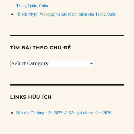
Trung Quốc, Cuba
‘Black Myth: Wukong’ và sức mạnh mềm của Trung Quốc
TÌM BÀI THEO CHỦ ĐỀ
Tìm
bài
theo
chủ
đề
LINKS HỮU ÍCH
Báo cáo Thường niên 2025 và Kêu gọi tài trợ năm 2026