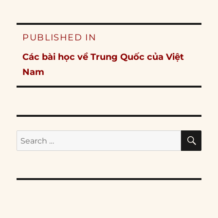
Post
PUBLISHED IN
navigation
Các bài học về Trung Quốc của Việt
Nam
SE
Search
for: