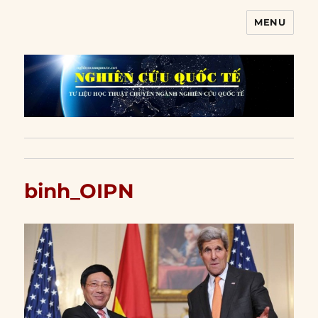
MENU
Nghiên cứu quốc tế
binh_OIPN