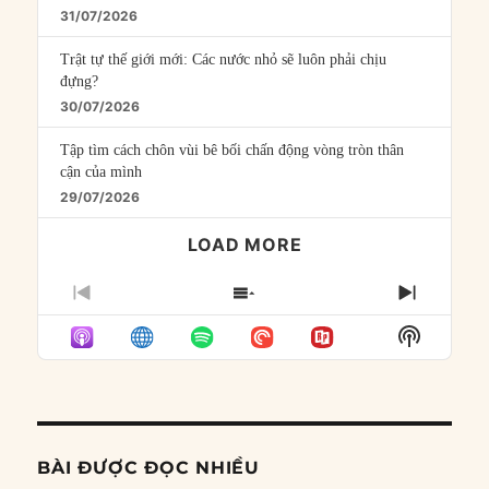
31/07/2026
Trật tự thế giới mới: Các nước nhỏ sẽ luôn phải chịu
đựng?
30/07/2026
Tập tìm cách chôn vùi bê bối chấn động vòng tròn thân
cận của mình
29/07/2026
LOAD MORE
PREVIOUS
SHOW
NEXT
EPISODE
EPISODES
EPISO
Show
LIST
Podcast
Informat
BÀI ĐƯỢC ĐỌC NHIỀU