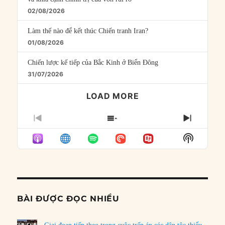
02/08/2026
Làm thế nào để kết thúc Chiến tranh Iran?
01/08/2026
Chiến lược kế tiếp của Bắc Kinh ở Biển Đông
31/07/2026
LOAD MORE
PREVIOUS
SHOW
NEXT
EPISODE
EPISODES
EPISO
Show
LIST
Podcast
Informat
BÀI ĐƯỢC ĐỌC NHIỀU