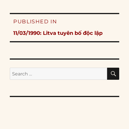
Post
PUBLISHED IN
navigation
11/03/1990: Litva tuyên bố độc lập
SE
Search
for: