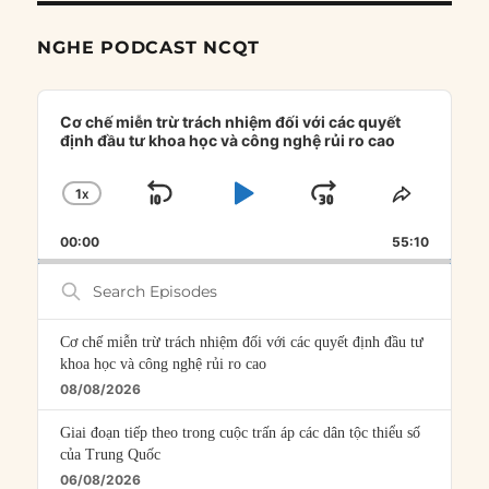
NGHE PODCAST NCQT
Audio
Player
Cơ chế miễn trừ trách nhiệm đối với các quyết
định đầu tư khoa học và công nghệ rủi ro cao
1
X
SKIP
PLAY
JUMP
CHANGE
SHARE
PLAYBACK
THIS
BACKWARD
PAUSE
FORWARD
00:00
RATE
55:10
EPISOD
Search
Episodes
Cơ chế miễn trừ trách nhiệm đối với các quyết định đầu tư
khoa học và công nghệ rủi ro cao
08/08/2026
Giai đoạn tiếp theo trong cuộc trấn áp các dân tộc thiểu số
của Trung Quốc
06/08/2026