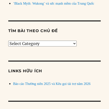
‘Black Myth: Wukong’ và sức mạnh mềm của Trung Quốc
TÌM BÀI THEO CHỦ ĐỀ
Tìm
bài
theo
chủ
đề
LINKS HỮU ÍCH
Báo cáo Thường niên 2025 và Kêu gọi tài trợ năm 2026