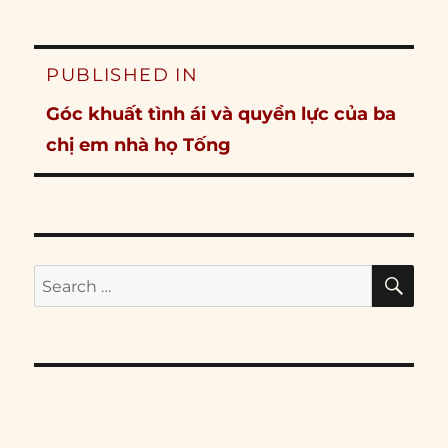
Post
PUBLISHED IN
navigation
Góc khuất tình ái và quyền lực của ba
chị em nhà họ Tống
SE
Search
for: