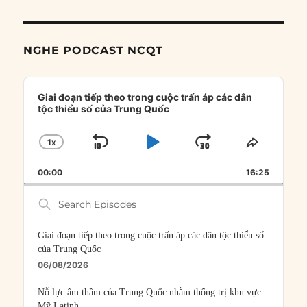
NGHE PODCAST NCQT
Audio
Player
Giai đoạn tiếp theo trong cuộc trấn áp các dân
tộc thiểu số của Trung Quốc
1
X
SKIP
PLAY
JUMP
CHANGE
SHARE
PLAYBACK
THIS
BACKWARD
PAUSE
FORWARD
00:00
RATE
16:25
EPISOD
Search
Episodes
Giai đoạn tiếp theo trong cuộc trấn áp các dân tộc thiểu số
của Trung Quốc
06/08/2026
Nỗ lực âm thầm của Trung Quốc nhằm thống trị khu vực
Mỹ Latinh