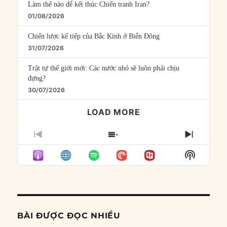
Làm thế nào để kết thúc Chiến tranh Iran?
01/08/2026
Chiến lược kế tiếp của Bắc Kinh ở Biển Đông
31/07/2026
Trật tự thế giới mới: Các nước nhỏ sẽ luôn phải chịu
đựng?
30/07/2026
LOAD MORE
PREVIOUS
SHOW
NEXT
EPISODE
EPISODES
EPISO
Show
LIST
Podcast
Informat
BÀI ĐƯỢC ĐỌC NHIỀU