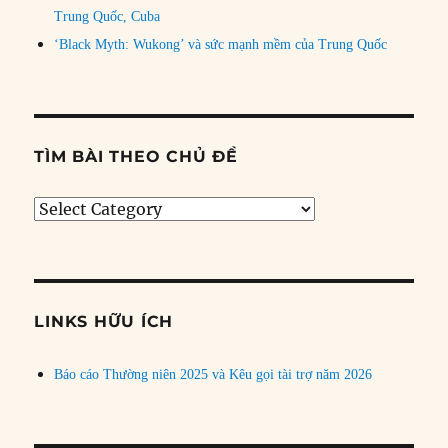
Trung Quốc, Cuba
‘Black Myth: Wukong’ và sức mạnh mềm của Trung Quốc
TÌM BÀI THEO CHỦ ĐỀ
Tìm
bài
theo
chủ
đề
LINKS HỮU ÍCH
Báo cáo Thường niên 2025 và Kêu gọi tài trợ năm 2026