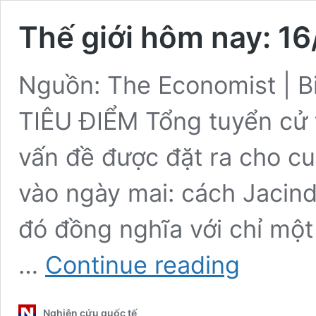
Thế giới hôm nay: 1
Nguồn: The Economist | B
TIÊU ĐIỂM Tổng tuyển cử 
vấn đề được đặt ra cho c
vào ngày mai: cách Jacind
đó đồng nghĩa với chỉ một
Thế
…
Continue reading
giới
hôm
nay:
Nghiên cứu quốc tế
16/10/2020