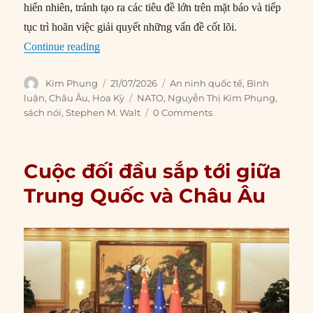
hiển nhiên, tránh tạo ra các tiêu đề lớn trên mặt báo và tiếp
tục trì hoãn việc giải quyết những vấn đề cốt lõi.
“NATO vẫn đang trong tình trạng yếu ớt”
Continue reading
Author
Posted
Categories
Kim Phụng
21/07/2026
An ninh quốc tế
,
Bình
on
Tags
luận
,
Châu Âu
,
Hoa Kỳ
NATO
,
Nguyễn Thị Kim Phụng
,
sách nói
,
Stephen M. Walt
0 Comments
Cuộc đối đầu sắp tới giữa
Trung Quốc và Châu Âu