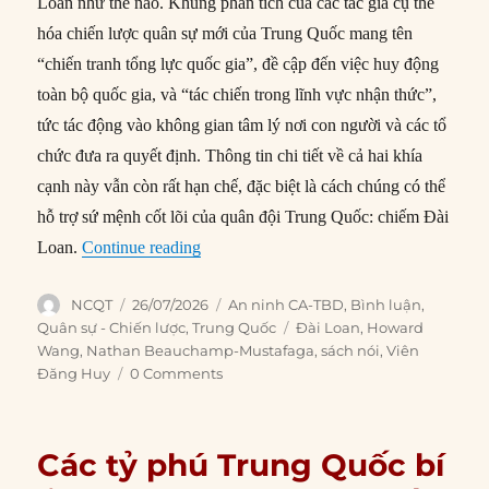
Loan như thế nào. Khung phân tích của các tác giả cụ thể
hóa chiến lược quân sự mới của Trung Quốc mang tên
“chiến tranh tổng lực quốc gia”, đề cập đến việc huy động
toàn bộ quốc gia, và “tác chiến trong lĩnh vực nhận thức”,
tức tác động vào không gian tâm lý nơi con người và các tổ
chức đưa ra quyết định. Thông tin chi tiết về cả hai khía
cạnh này vẫn còn rất hạn chế, đặc biệt là cách chúng có thể
hỗ trợ sứ mệnh cốt lõi của quân đội Trung Quốc: chiếm Đài
“‘Hiệu ứng nhận thức’: Cách Trung Quố
Loan.
Continue reading
Author
Posted
Categories
NCQT
26/07/2026
An ninh CA-TBD
,
Bình luận
,
on
Tags
Quân sự - Chiến lược
,
Trung Quốc
Đài Loan
,
Howard
Wang
,
Nathan Beauchamp-Mustafaga
,
sách nói
,
Viên
Đăng Huy
0 Comments
Các tỷ phú Trung Quốc bí