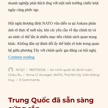
doanh nghiệp phải thích ứng với một môi trường chiến lược
ngày càng phức tạp.
Hội nghị thượng đỉnh NATO vừa diễn ra tại Ankara phản
ánh rõ thực tế mới này, khi các yêu cầu về địa chính trị và
an ninh có thể lấn át nhiều mục tiêu chính sách quan trọng
khác. Không đâu sự đánh đổi ấy thể hiện rõ hơn trong quan
hệ giữa phương Tây với chính quốc gia đăng cai hội nghị.
“Thế tiến thoái lưỡng nan của phương Tây đối 
Continue reading
Author
Posted
Categories
NCQT
18/07/2026
An ninh quốc tế
,
Bình luận
,
on
Tags
Châu Âu
Anne O. Krueger
,
NATO
,
Thổ Nhĩ Kỳ
,
Viên Đăng
Huy
0 Comments
Trung Quốc đã sẵn sàng