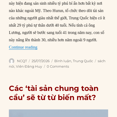
này hiện đang sản sinh nhiều tỷ phú bí ẩn hơn bất kỳ nơi
nào khác ngoài Mỹ. Theo Hurun, tổ chức theo dõi tài sản
của những người giàu nhất thế giới, Trung Quốc hiện có ít
nhất 29 tỷ phú tự thân dưới 40 tuổi. Nếu tính cả ông
Lương, người sẽ bước sang tuổi 41 trong năm nay, con số
này nâng lên thành 30, nhiều hơn năm ngoái 9 người.
“Các tỷ phú Trung Quốc bí ẩn đang chinh phục t
Continue reading
Author
Posted
Categories
Tags
NCQT
25/07/2026
Bình luận
,
Trung Quốc
sách
on
nói
,
Viên Đăng Huy
0 Comments
Các ‘tài sản chung toàn
cầu’ sẽ từ từ biến mất?