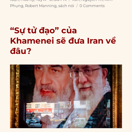
Phụng
,
Robert Manning
,
sách nói
0 Comments
“Sự tử đạo” của
Khamenei sẽ đưa Iran về
đâu?