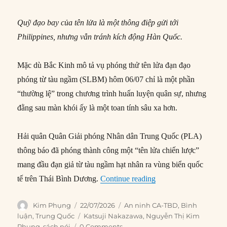
Quỹ đạo bay của tên lửa là một thông điệp gửi tới
Philippines, nhưng vẫn tránh kích động Hàn Quốc.
Mặc dù Bắc Kinh mô tả vụ phóng thử tên lửa đạn đạo
phóng từ tàu ngầm (SLBM) hôm 06/07 chỉ là một phần
“thường lệ” trong chương trình huấn luyện quân sự, nhưng
đằng sau màn khói ấy là một toan tính sâu xa hơn.
Hải quân Quân Giải phóng Nhân dân Trung Quốc (PLA)
thông báo đã phóng thành công một “tên lửa chiến lược”
mang đầu đạn giả từ tàu ngầm hạt nhân ra vùng biển quốc
“Tập thử giới hạn c
tế trên Thái Bình Dương.
Continue reading
Author
Posted
Categories
Kim Phụng
22/07/2026
An ninh CA-TBD
,
Bình
on
Tags
luận
,
Trung Quốc
Katsuji Nakazawa
,
Nguyễn Thị Kim
Phụng
,
sách nói
0 Comments