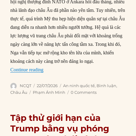
hội nghị thượng đỉnh NATO ở Ankara hồi đầu tháng, nhiều
nhà lãnh đạo châu Âu đã phần nào yên tâm. Tuy nhiên, trên
thực tế, quá trình Mỹ thu hẹp hiện diện quân sự tại châu Âu
đang diễn ra nhanh hơn nhiều người tưởng. Hệ quả là các
lực lượng vũ trang châu Âu phải đối mặt với khoảng trống
ngày càng lớn về năng lực tấn công tầm xa. Trong khi đó,
Nga vẫn tiếp tục mở rộng kho tên lửa của mình, khiến
khoảng cách này càng trở nên đáng lo ngại.
“Thu hẹp khoảng cách nguy hiểm về năng lực t
Continue reading
Author
Posted
Categories
NCQT
22/07/2026
An ninh quốc tế
,
Bình luận
,
on
Tags
Châu Âu
Phạm Ánh Minh
0 Comments
Tập thử giới hạn của
Trump bằng vụ phóng