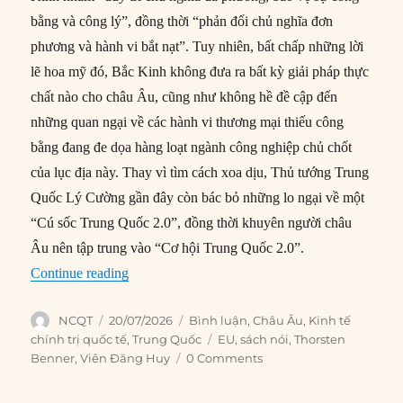
bằng và công lý”, đồng thời “phản đối chủ nghĩa đơn
phương và hành vi bắt nạt”. Tuy nhiên, bất chấp những lời
lẽ hoa mỹ đó, Bắc Kinh không đưa ra bất kỳ giải pháp thực
chất nào cho châu Âu, cũng như không hề đề cập đến
những quan ngại về các hành vi thương mại thiếu công
bằng đang đe dọa hàng loạt ngành công nghiệp chủ chốt
của lục địa này. Thay vì tìm cách xoa dịu, Thủ tướng Trung
Quốc Lý Cường gần đây còn bác bỏ những lo ngại về một
“Cú sốc Trung Quốc 2.0”, đồng thời khuyên người châu
Âu nên tập trung vào “Cơ hội Trung Quốc 2.0”.
“Cuộc đối đầu sắp tới giữa Trung Quốc và Châ
Continue reading
Author
Posted
Categories
NCQT
20/07/2026
Bình luận
,
Châu Âu
,
Kinh tế
on
Tags
chính trị quốc tế
,
Trung Quốc
EU
,
sách nói
,
Thorsten
Benner
,
Viên Đăng Huy
0 Comments