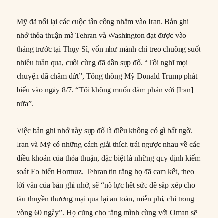
Mỹ đã nối lại các cuộc tấn công nhằm vào Iran. Bản ghi
nhớ thỏa thuận mà Tehran và Washington đạt được vào
tháng trước tại Thụy Sĩ, vốn như mành chỉ treo chuông suốt
nhiều tuần qua, cuối cùng đã dần sụp đổ. “Tôi nghĩ mọi
chuyện đã chấm dứt”, Tổng thống Mỹ Donald Trump phát
biểu vào ngày 8/7. “Tôi không muốn đàm phán với [Iran]
nữa”.
Việc bản ghi nhớ này sụp đổ là điều không có gì bất ngờ.
Iran và Mỹ có những cách giải thích trái ngược nhau về các
điều khoản của thỏa thuận, đặc biệt là những quy định kiểm
soát Eo biển Hormuz. Tehran tin rằng họ đã cam kết, theo
lời văn của bản ghi nhớ, sẽ “nỗ lực hết sức để sắp xếp cho
tàu thuyền thương mại qua lại an toàn, miễn phí, chỉ trong
vòng 60 ngày”. Họ cũng cho rằng mình cùng với Oman sẽ