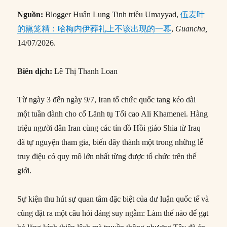
Nguồn:
Blogger Huân Lung Tinh triều Umayyad,
伍麦叶
的熏笼精：哈梅内伊葬礼上不该出现的一幕
,
Guancha,
14/07/2026.
Biên dịch:
Lê Thị Thanh Loan
Từ ngày 3 đến ngày 9/7, Iran tổ chức quốc tang kéo dài
một tuần dành cho cố Lãnh tụ Tối cao Ali Khamenei. Hàng
triệu người dân Iran cùng các tín đồ Hồi giáo Shia từ Iraq
đã tự nguyện tham gia, biến đây thành một trong những lễ
truy điệu có quy mô lớn nhất từng được tổ chức trên thế
giới.
Sự kiện thu hút sự quan tâm đặc biệt của dư luận quốc tế và
cũng đặt ra một câu hỏi đáng suy ngẫm: Làm thế nào để gạt