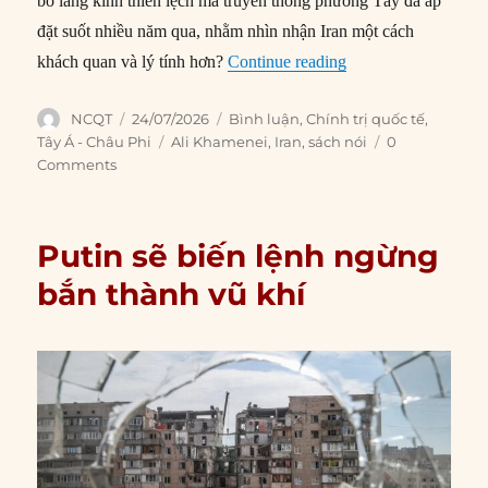
bỏ lăng kính thiên lệch mà truyền thông phương Tây đã áp
đặt suốt nhiều năm qua, nhằm nhìn nhận Iran một cách
““Sự tử đạo” của Kh
khách quan và lý tính hơn?
Continue reading
Author
Posted
Categories
NCQT
24/07/2026
Bình luận
,
Chính trị quốc tế
,
on
Tags
Tây Á - Châu Phi
Ali Khamenei
,
Iran
,
sách nói
0
Comments
Putin sẽ biến lệnh ngừng
bắn thành vũ khí