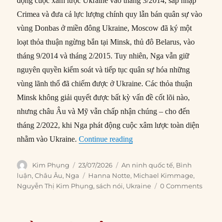
động cuộc xâm lược Ukraine vào tháng 3/2014, sáp nhập
Crimea và đưa cả lực lượng chính quy lẫn bán quân sự vào
vùng Donbas ở miền đông Ukraine, Moscow đã ký một
loạt thỏa thuận ngừng bắn tại Minsk, thủ đô Belarus, vào
tháng 9/2014 và tháng 2/2015. Tuy nhiên, Nga vẫn giữ
nguyên quyền kiểm soát và tiếp tục quân sự hóa những
vùng lãnh thổ đã chiếm được ở Ukraine. Các thỏa thuận
Minsk không giải quyết được bất kỳ vấn đề cốt lõi nào,
nhưng châu Âu và Mỹ vẫn chấp nhận chúng – cho đến
tháng 2/2022, khi Nga phát động cuộc xâm lược toàn diện
“Putin sẽ biến lệnh ngừng b
nhằm vào Ukraine.
Continue reading
Author
Posted
Categories
Kim Phụng
23/07/2026
An ninh quốc tế
,
Bình
on
Tags
luận
,
Châu Âu
,
Nga
Hanna Notte
,
Michael Kimmage
,
Nguyễn Thị Kim Phụng
,
sách nói
,
Ukraine
0 Comments