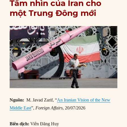
Tầm nhìn của Iran cho
một Trung Đông mới
Nguồn:
M. Javad Zarif, “
An Iranian Vision of the New
Middle East
”,
Foreign Affairs
, 20/07/2026
Biên dịch:
Viên Đăng Huy