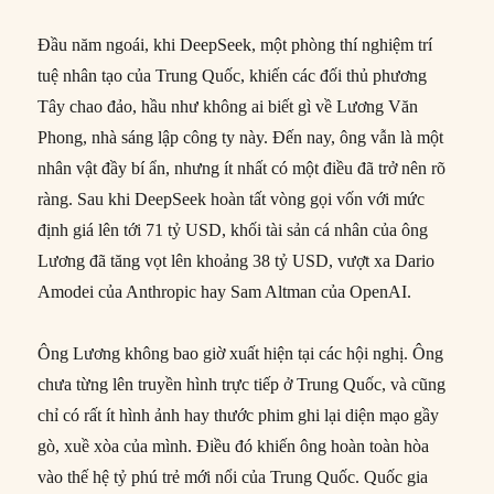
Đầu năm ngoái, khi DeepSeek, một phòng thí nghiệm trí
tuệ nhân tạo của Trung Quốc, khiến các đối thủ phương
Tây chao đảo, hầu như không ai biết gì về Lương Văn
Phong, nhà sáng lập công ty này. Đến nay, ông vẫn là một
nhân vật đầy bí ẩn, nhưng ít nhất có một điều đã trở nên rõ
ràng. Sau khi DeepSeek hoàn tất vòng gọi vốn với mức
định giá lên tới 71 tỷ USD, khối tài sản cá nhân của ông
Lương đã tăng vọt lên khoảng 38 tỷ USD, vượt xa Dario
Amodei của Anthropic hay Sam Altman của OpenAI.
Ông Lương không bao giờ xuất hiện tại các hội nghị. Ông
chưa từng lên truyền hình trực tiếp ở Trung Quốc, và cũng
chỉ có rất ít hình ảnh hay thước phim ghi lại diện mạo gầy
gò, xuề xòa của mình. Điều đó khiến ông hoàn toàn hòa
vào thế hệ tỷ phú trẻ mới nổi của Trung Quốc. Quốc gia