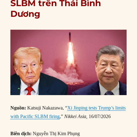
SLBM trên Thái Bình
Dương
Nguồn:
Katsuji Nakazawa, “
Xi Jinping tests Trump’s limits
with Pacific SLBM firing
,”
Nikkei Asia,
16/07/2026
Biên dịch:
Nguyễn Thị Kim Phụng