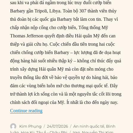
sau khi va phải đá ngầm trong lúc truy đuổi cướp biển
Barbary gần Tripoli, Libya. Toàn bộ 307 thành viên thủy
thủ đoàn bị các quốc gia Barbary bắt làm con tin. Thay vì
chấp nhận nộp cống cho cướp biển, Tổng thống Mỹ
Thomas Jefferson quyết định điều Hải quân Mỹ đến can
thiệp và giải cứu họ. Cuộc chiến đầu tiên trong hai cuộc
chiến chống cướp biển Barbary – lực lượng đã đe dọa hoạt
động hàng hải suốt nhiều thập kỷ – không chỉ thúc đẩy quá
trình xây dựng Hải quân Mỹ mà còn đặt nền móng cho
truyền thống lâu đời về bảo vệ quyền tự do hàng hải, bảo
đảm các vùng biển luôn mở cho thương mại quốc tế. Đây
trở thành lợi ích sống còn và là một nguyên tắc cốt lõi trong
chính sách đối ngoại của Mỹ. Ít nhất là cho đến ngày nay.
“Các ‘tài sản chung toàn cầu’ sẽ từ từ biến mất?
Continue reading
Author
Posted
Categories
Kim Phụng
24/07/2026
An ninh quốc tế
,
Bình
on
Tags
luận
,
Hoa Kỳ
,
Tây Á - Châu Phi
Iran
,
Nguyễn Thị Kim