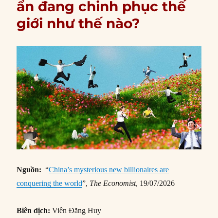
ẩn đang chinh phục thế
giới như thế nào?
Nguồn:
“
China’s mysterious new billionaires are
conquering the world
”,
The Economist
, 19/07/2026
Biên dịch:
Viên Đăng Huy