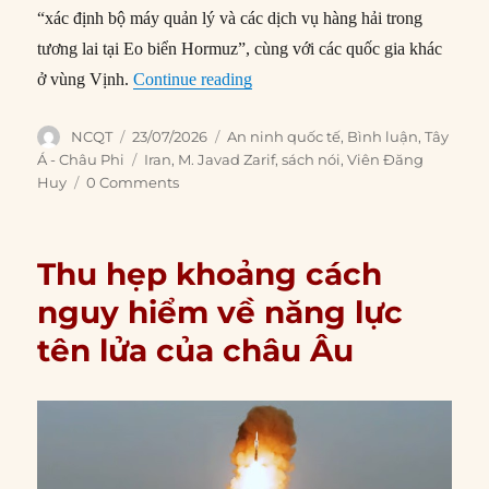
“xác định bộ máy quản lý và các dịch vụ hàng hải trong
tương lai tại Eo biển Hormuz”, cùng với các quốc gia khác
“Tầm nhìn của Iran cho một Tru
ở vùng Vịnh.
Continue reading
Author
Posted
Categories
NCQT
23/07/2026
An ninh quốc tế
,
Bình luận
,
Tây
on
Tags
Á - Châu Phi
Iran
,
M. Javad Zarif
,
sách nói
,
Viên Đăng
Huy
0 Comments
Thu hẹp khoảng cách
nguy hiểm về năng lực
tên lửa của châu Âu