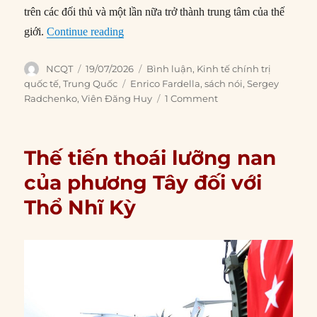
trên các đối thủ và một lần nữa trở thành trung tâm của thế
“Trung Quốc đang phá hoại trật tự thế giới
giới.
Continue reading
Author
Posted
Categories
NCQT
19/07/2026
Bình luận
,
Kinh tế chính trị
on
Tags
quốc tế
,
Trung Quốc
Enrico Fardella
,
sách nói
,
Sergey
Radchenko
,
Viên Đăng Huy
1 Comment
Thế tiến thoái lưỡng nan
của phương Tây đối với
Thổ Nhĩ Kỳ