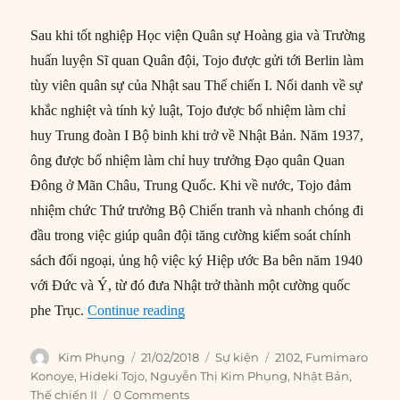
Sau khi tốt nghiệp Học viện Quân sự Hoàng gia và Trường
huấn luyện Sĩ quan Quân đội, Tojo được gửi tới Berlin làm
tùy viên quân sự của Nhật sau Thế chiến I. Nổi danh về sự
khắc nghiệt và tính kỷ luật, Tojo được bổ nhiệm làm chỉ
huy Trung đoàn I Bộ binh khi trở về Nhật Bản. Năm 1937,
ông được bổ nhiệm làm chỉ huy trưởng Đạo quân Quan
Đông ở Mãn Châu, Trung Quốc. Khi về nước, Tojo đảm
nhiệm chức Thứ trưởng Bộ Chiến tranh và nhanh chóng đi
đầu trong việc giúp quân đội tăng cường kiểm soát chính
sách đối ngoại, ủng hộ việc ký Hiệp ước Ba bên năm 1940
với Đức và Ý, từ đó đưa Nhật trở thành một cường quốc
“21/2/1944: Tojo tự xưng là “Tổng T
phe Trục.
Continue reading
Author
Posted
Categories
Tags
Kim Phụng
21/02/2018
Sự kiện
2102
,
Fumimaro
on
Konoye
,
Hideki Tojo
,
Nguyễn Thị Kim Phụng
,
Nhật Bản
,
Thế chiến II
0 Comments