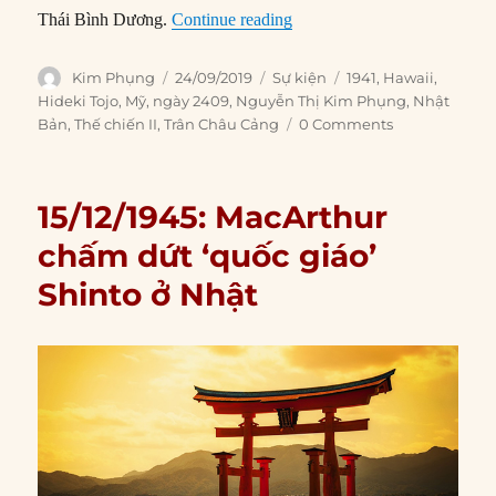
“24/09/1941: Nhật Bản thu t
Thái Bình Dương.
Continue reading
Author
Posted
Categories
Tags
Kim Phụng
24/09/2019
Sự kiện
1941
,
Hawaii
,
on
Hideki Tojo
,
Mỹ
,
ngày 2409
,
Nguyễn Thị Kim Phụng
,
Nhật
Bản
,
Thế chiến II
,
Trân Châu Cảng
0 Comments
15/12/1945: MacArthur
chấm dứt ‘quốc giáo’
Shinto ở Nhật