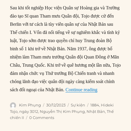
Sau khi tốt nghiệp Học viện Quân sự Hoàng gia và Trường
đào tạo Sĩ quan Tham mưu Quân đội, Tojo được cử đến
Berlin với tư cách là tùy viên quân sự của Nhật Bản sau
Thế chiến I. Vốn đã nổi tiếng về sự nghiêm khắc và tính kỷ
luật, Tojo sớm được trao quyền chỉ huy Trung đoàn Bộ
binh số 1 khi trở về Nhật Bản. Năm 1937, ông được bổ
nhiệm làm Tham mưu trưởng Quân đội Quan Đông ở Mãn
Châu, Trung Quốc. Khi trở về quê hương một lần nữa, Tojo
đảm nhận chức vụ Thứ trưởng Bộ Chiến tranh và nhanh
chóng lãnh đạo việc quân đội ngày càng kiểm soát chính
“30/12/1884: Ngà
sách đối ngoại của Nhật Bản.
Continue reading
Author
Posted
Categories
Tags
Kim Phụng
30/12/2023
Sự kiện
1884
,
Hideki
on
Tojo
,
ngày 3012
,
Nguyễn Thị Kim Phụng
,
Nhật Bản
,
Thế
chiến II
0 Comments