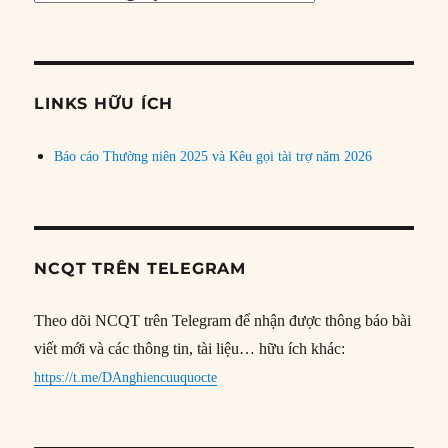
bài
theo
chủ
đề
LINKS HỮU ÍCH
Báo cáo Thường niên 2025 và Kêu gọi tài trợ năm 2026
NCQT TRÊN TELEGRAM
Theo dõi NCQT trên Telegram để nhận được thông báo bài
viết mới và các thông tin, tài liệu… hữu ích khác:
https://t.me/DAnghiencuuquocte