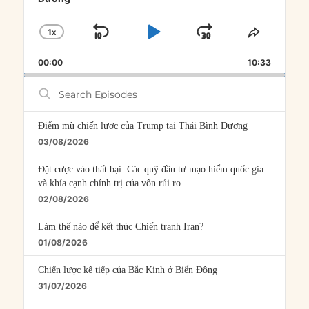
1
X
SKIP
PLAY
JUMP
CHANGE
SHARE
PLAYBACK
THIS
BACKWARD
PAUSE
FORWARD
00:00
RATE
10:33
EPISOD
Search
Episodes
Điểm mù chiến lược của Trump tại Thái Bình Dương
03/08/2026
Đặt cược vào thất bại: Các quỹ đầu tư mạo hiểm quốc gia
và khía cạnh chính trị của vốn rủi ro
02/08/2026
Làm thế nào để kết thúc Chiến tranh Iran?
01/08/2026
Chiến lược kế tiếp của Bắc Kinh ở Biển Đông
31/07/2026