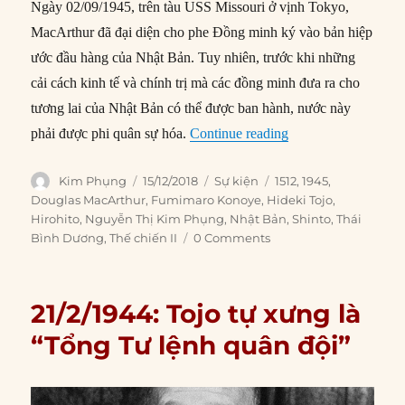
Ngày 02/09/1945, trên tàu USS Missouri ở vịnh Tokyo,
MacArthur đã đại diện cho phe Đồng minh ký vào bản hiệp
ước đầu hàng của Nhật Bản. Tuy nhiên, trước khi những
cải cách kinh tế và chính trị mà các đồng minh đưa ra cho
tương lai của Nhật Bản có thể được ban hành, nước này
“15/12/1945: MacArt
phải được phi quân sự hóa.
Continue reading
Author
Posted
Categories
Tags
Kim Phụng
15/12/2018
Sự kiện
1512
,
1945
,
on
Douglas MacArthur
,
Fumimaro Konoye
,
Hideki Tojo
,
Hirohito
,
Nguyễn Thị Kim Phụng
,
Nhật Bản
,
Shinto
,
Thái
Bình Dương
,
Thế chiến II
0 Comments
21/2/1944: Tojo tự xưng là
“Tổng Tư lệnh quân đội”