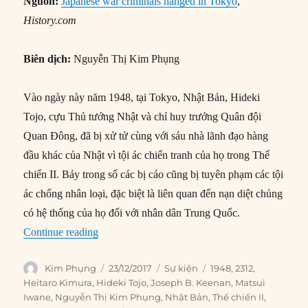
Nguồn:
Japanese war criminals hanged in Tokyo
,
History.com
Biên dịch:
Nguyễn Thị Kim Phụng
Vào ngày này năm 1948, tại Tokyo, Nhật Bản, Hideki
Tojo, cựu Thủ tướng Nhật và chỉ huy trưởng Quân đội
Quan Đông, đã bị xử tử cùng với sáu nhà lãnh đạo hàng
đầu khác của Nhật vì tội ác chiến tranh của họ trong Thế
chiến II. Bảy trong số các bị cáo cũng bị tuyên phạm các tội
ác chống nhân loại, đặc biệt là liên quan đến nạn diệt chủng
có hệ thống của họ đối với nhân dân Trung Quốc.
“23/12/1948: Cựu Thủ tướng Nhật Hideki Tojo b
Continue reading
Author
Posted
Categories
Tags
Kim Phụng
23/12/2017
Sự kiện
1948
,
2312
,
on
Heitaro Kimura
,
Hideki Tojo
,
Joseph B. Keenan
,
Matsui
Iwane
,
Nguyễn Thị Kim Phụng
,
Nhật Bản
,
Thế chiến II
,