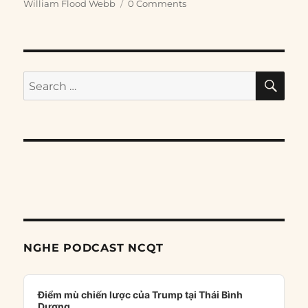
William Flood Webb
0 Comments
SE
Search
for:
NGHE PODCAST NCQT
Audio
Player
Điểm mù chiến lược của Trump tại Thái Bình
Dương