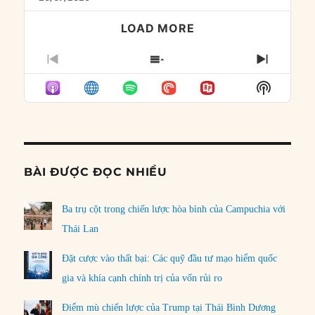
LOAD MORE
PREVIOUS
SHOW
NEXT
EPISODE
EPISODES
EPISO
Show
LIST
Podcast
Informat
BÀI ĐƯỢC ĐỌC NHIỀU
Ba trụ cột trong chiến lược hòa bình của Campuchia với
Thái Lan
Đặt cược vào thất bại: Các quỹ đầu tư mạo hiểm quốc
gia và khía cạnh chính trị của vốn rủi ro
Điểm mù chiến lược của Trump tại Thái Bình Dương