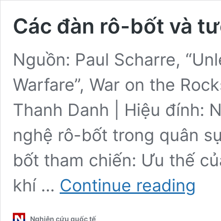
Các đàn rô-bốt và tư
Nguồn: Paul Scharre, “Un
Warfare”, War on the Rock
Thanh Danh | Hiệu đính: 
nghệ rô-bốt trong quân sự:
bốt tham chiến: Ưu thế củ
Các
khí …
Continue reading
đàn
rô-
bốt
Nghiên cứu quốc tế
và