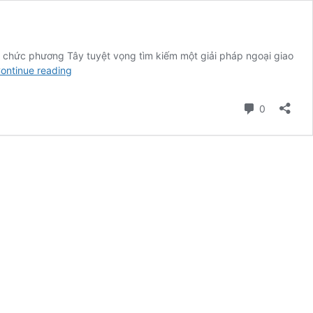
 chức phương Tây tuyệt vọng tìm kiếm một giải pháp ngoại giao
“Phần
ontinue reading
Lan
hóa”
Comment
0
là
gì?