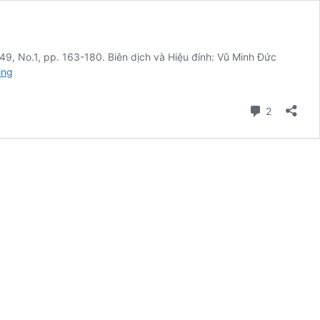
 49, No.1, pp. 163-180. Biên dịch và Hiệu đính: Vũ Minh Đức
#90
ing
–
Sử
Comment
2
dụng
và
lạm
dụng
lịch
sử:
Trường
hợp
Munich,
Việt
Nam
và
Iraq