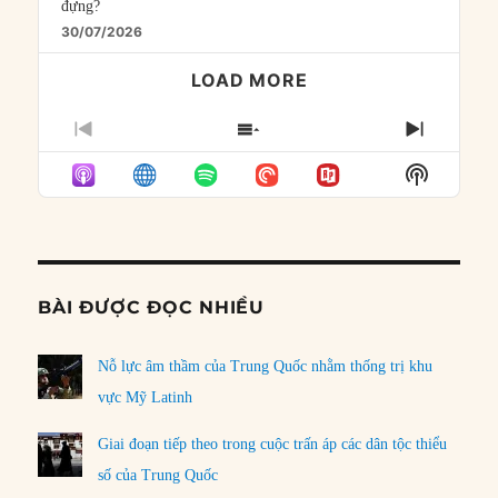
đựng?
30/07/2026
LOAD MORE
PREVIOUS
SHOW
NEXT
EPISODE
EPISODES
EPISO
Show
LIST
Podcast
Informat
BÀI ĐƯỢC ĐỌC NHIỀU
Nỗ lực âm thầm của Trung Quốc nhằm thống trị khu
vực Mỹ Latinh
Giai đoạn tiếp theo trong cuộc trấn áp các dân tộc thiểu
số của Trung Quốc