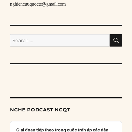
nghiencuuquocte@gmail.com
SE
Search
for:
NGHE PODCAST NCQT
Audio
Player
Giai đoạn tiếp theo trong cuộc trấn áp các dân