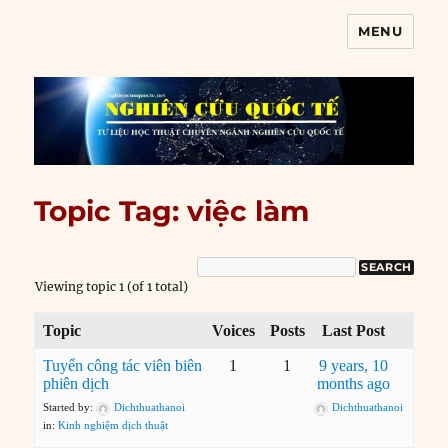
MENU
Nghiên cứu quốc tế
Topic Tag: việc làm
Viewing topic 1 (of 1 total)
Topic
Voices
Posts
Last Post
Tuyển công tác viên biên
1
1
9 years, 10
phiên dịch
months ago
Started by:
Dichthuathanoi
Dichthuathanoi
in:
Kinh nghiệm dịch thuật