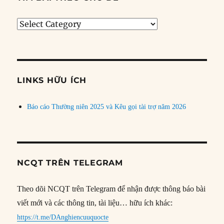
Tìm
bài
theo
chủ
đề
LINKS HỮU ÍCH
Báo cáo Thường niên 2025 và Kêu gọi tài trợ năm 2026
NCQT TRÊN TELEGRAM
Theo dõi NCQT trên Telegram để nhận được thông báo bài
viết mới và các thông tin, tài liệu… hữu ích khác:
https://t.me/DAnghiencuuquocte