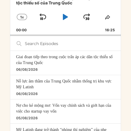
tộc thiểu số của Trung Quốc
1
X
SKIP
PLAY
JUMP
CHANGE
SHARE
PLAYBACK
THIS
BACKWARD
PAUSE
FORWARD
00:00
RATE
16:25
EPISOD
Search
Episodes
Giai đoạn tiếp theo trong cuộc trấn áp các dân tộc thiểu số
của Trung Quốc
06/08/2026
Nỗ lực âm thầm của Trung Quốc nhằm thống trị khu vực
Mỹ Latinh
06/08/2026
Nợ cho kẻ mộng mơ: Vốn vay chính sách và giới hạn của
việc cho startup vay vốn
05/08/2026
Mỹ Latinh đang trở thành “phòng thí nghiệm” của phe