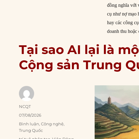
đồng nghĩa với 
cụ như nợ mạo hi
hay các công cụ
doanh thu hoặc 
Tại sao AI lại là m
Cộng sản Trung Q
Author
NCQT
Posted
07/08/2026
on
Categories
Bình luận
,
Công nghệ
,
Trung Quốc
Tags