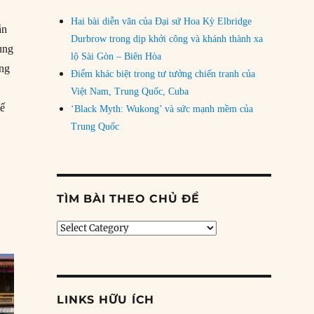
Hai bài diễn văn của Đại sứ Hoa Kỳ Elbridge
ẫn
Durbrow trong dịp khởi công và khánh thành xa
ung
lộ Sài Gòn – Biên Hòa
ững
Điểm khác biệt trong tư tưởng chiến tranh của
Việt Nam, Trung Quốc, Cuba
hế
‘Black Myth: Wukong’ và sức mạnh mềm của
ao AI lại là một rủi ro đối với Đảng Cộng sản Trung Quốc”
Trung Quốc
TÌM BÀI THEO CHỦ ĐỀ
Tìm
bài
theo
chủ
đề
LINKS HỮU ÍCH