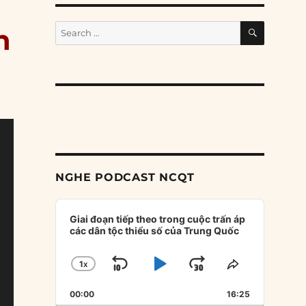
SEARCH
Search
h
for:
n
NGHE PODCAST NCQT
Audio
Player
Giai đoạn tiếp theo trong cuộc trấn áp
các dân tộc thiểu số của Trung Quốc
1
X
SKIP
PLAY
JUMP
CHANGE
SHARE
PLAYBACK
THIS
BACKWARD
PAUSE
FORWARD
00:00
RATE
16:25
EPISODE