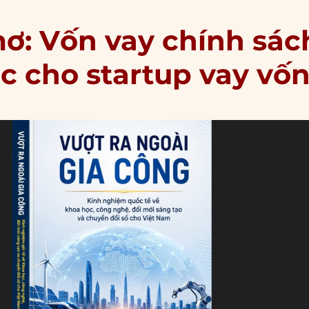
ơ: Vốn vay chính sác
ệc cho startup vay vố