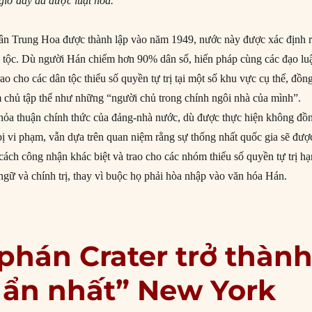
iờ đây đã được luật hóa.
n Trung Hoa được thành lập vào năm 1949, nước này được xác định 
n tộc. Dù người Hán chiếm hơn 90% dân số, hiến pháp cùng các đạo lu
ao cho các dân tộc thiểu số quyền tự trị tại một số khu vực cụ thể, đồn
m chủ tập thể như những “người chủ trong chính ngôi nhà của mình”.
thỏa thuận chính thức của đảng-nhà nước, dù được thực hiện không đồ
ị vi phạm, vẫn dựa trên quan niệm rằng sự thống nhất quốc gia sẽ đượ
cách công nhận khác biệt và trao cho các nhóm thiểu số quyền tự trị hạ
ngữ và chính trị, thay vì buộc họ phải hòa nhập vào văn hóa Hán.
 đoạn tiếp theo trong cuộc trấn áp các dân tộc thiểu số của Trung Quốc
phán Crater trở thàn
í ẩn nhất” New York