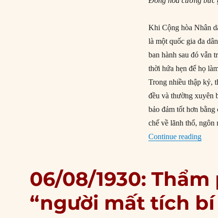
Đồng hóa cưỡng bức g
Khi Cộng hòa Nhân dâ
là một quốc gia đa dâ
ban hành sau đó vẫn tr
thời hứa hẹn để họ là
Trong nhiều thập kỷ, 
đều và thường xuyên b
bảo đảm tốt hơn bằng 
chế về lãnh thổ, ngôn 
“Giai
Continue reading
06/08/1930: Thẩm 
“người mất tích b