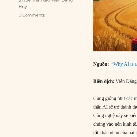
trí tuệ nhân tạo
,
Viên Đăng
Huy
0 Comments
Nguồn:
“
Why AI is a
Biên dịch:
Viên Đăn
Cũng giống như các mô
thân AI sẽ trở thành t
Công nghệ này sẽ kiểm
chúng vào nền kinh tế
rất khác nhau của hai 