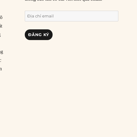
Địa
rõ
chỉ
ật
email
g
ĐĂNG KÝ
ng
c
n
”
h