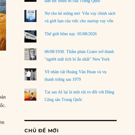
dân tộc thiểu số của Trung Quốc
Nợ cho kẻ mộng mơ: Vốn vay chính sách
và giới hạn của việc cho startup vay vốn
Thế giới hôm nay: 05/08/2026
06/08/1930: Thẩm phán Crater trở thành
“người mất tích bí ẩn nhất” New York
Về nhân vật Hoàng Văn Hoan và vụ
thanh trừng sau 1979
Tại sao AI lại là một rủi ro đối với Đảng
bản
Cộng sản Trung Quốc
uốc.
iệm
CHỦ ĐỀ MỚI