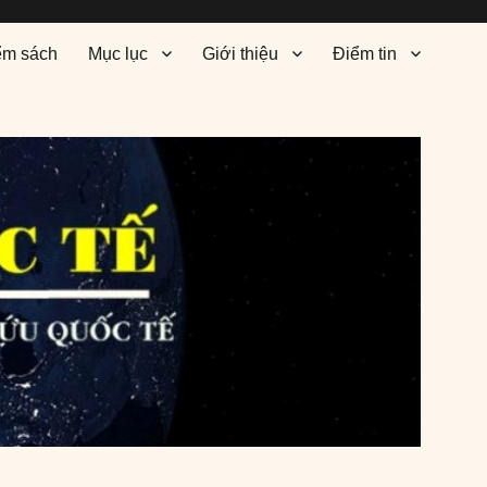
ểm sách
Mục lục
Giới thiệu
Điểm tin