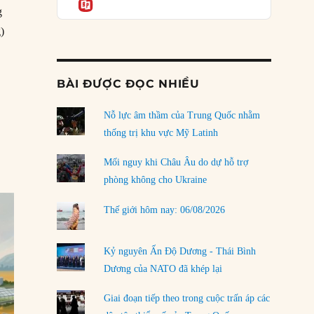
Informatio
04/08/2026
g
Điểm mù chiến lược của Trump tại Thái Bình
g)
Dương
03/08/2026
 kẻ mộng mơ: Vốn vay chính sách và giới hạn của việc cho startup va
BÀI ĐƯỢC ĐỌC NHIỀU
Đặt cược vào thất bại: Các quỹ đầu tư mạo
hiểm quốc gia và khía cạnh chính trị của vốn
rủi ro
Nỗ lực âm thầm của Trung Quốc nhằm
02/08/2026
thống trị khu vực Mỹ Latinh
Làm thế nào để kết thúc Chiến tranh Iran?
Mối nguy khi Châu Âu do dự hỗ trợ
01/08/2026
phòng không cho Ukraine
Chiến lược kế tiếp của Bắc Kinh ở Biển Đông
Thế giới hôm nay: 06/08/2026
31/07/2026
Trật tự thế giới mới: Các nước nhỏ sẽ luôn
Kỷ nguyên Ấn Độ Dương - Thái Bình
phải chịu đựng?
Dương của NATO đã khép lại
30/07/2026
Giai đoạn tiếp theo trong cuộc trấn áp các
LOAD MORE