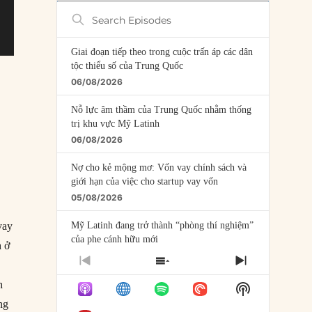
Search
Episodes
Giai đoạn tiếp theo trong cuộc trấn áp các dân
tộc thiểu số của Trung Quốc
06/08/2026
Nỗ lực âm thầm của Trung Quốc nhằm thống
trị khu vực Mỹ Latinh
06/08/2026
Nợ cho kẻ mộng mơ: Vốn vay chính sách và
giới hạn của việc cho startup vay vốn
05/08/2026
Mỹ Latinh đang trở thành “phòng thí nghiệm”
vay
của phe cánh hữu mới
h ở
04/08/2026
PREVIOUS
SHOW
NEXT
EPISODE
EPISODES
EPISODE
Tại sao Trung Quốc phủ nhận cuộc gặp với
h
Show
LIST
Ngoại trưởng Nhật Bản?
Podcast
ng