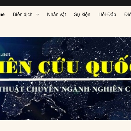
me
Biên dịch
Nhân vật
Sự kiện
Hỏi-Đáp
Đi