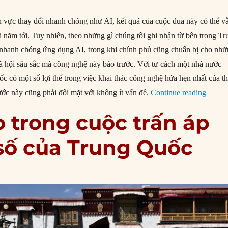
h vực thay đổi nhanh chóng như AI, kết quả của cuộc đua này có thể v
i năm tới. Tuy nhiên, theo những gì chúng tôi ghi nhận từ bên trong Tr
nhanh chóng ứng dụng AI, trong khi chính phủ cũng chuẩn bị cho nh
xã hội sâu sắc mà công nghệ này báo trước. Với tư cách một nhà nước
c có một số lợi thế trong việc khai thác công nghệ hứa hẹn nhất của t
“Tại s
ớc này cũng phải đối mặt với không ít vấn đề.
Continue reading
o trong cuộc trấn áp
 số của Trung Quốc