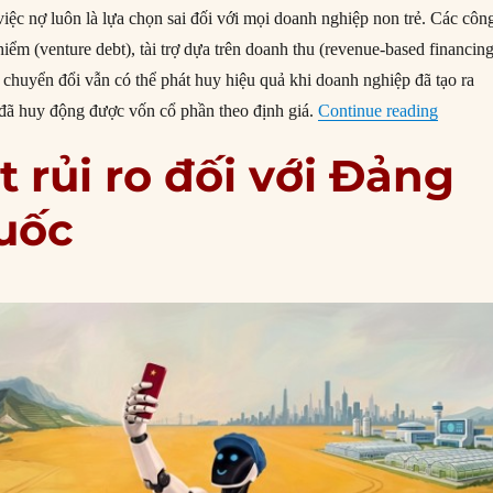
việc nợ luôn là lựa chọn sai đối với mọi doanh nghiệp non trẻ. Các côn
ểm (venture debt), tài trợ dựa trên doanh thu (revenue-based financin
 chuyển đổi vẫn có thể phát huy hiệu quả khi doanh nghiệp đã tạo ra
“Nợ cho
đã huy động được vốn cổ phần theo định giá.
Continue reading
ột rủi ro đối với Đảng
uốc