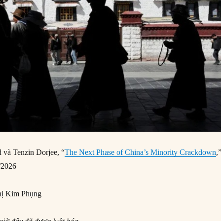
 và Tenzin Dorjee, “
The Next Phase of China’s Minority Crackdown
,
/2026
ị Kim Phụng