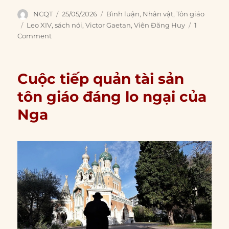
Author
Posted
Categories
NCQT
25/05/2026
Bình luận
,
Nhân vật
,
Tôn giáo
on
Tags
Leo XIV
,
sách nói
,
Victor Gaetan
,
Viên Đăng Huy
1
Comment
Cuộc tiếp quản tài sản
tôn giáo đáng lo ngại của
Nga