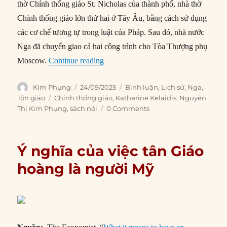
thờ Chính thống giáo St. Nicholas của thành phố, nhà thờ
Chính thống giáo lớn thứ hai ở Tây Âu, bằng cách sử dụng
các cơ chế tương tự trong luật của Pháp. Sau đó, nhà nước
Nga đã chuyển giao cả hai công trình cho Tòa Thượng phụ
“Cuộc tiếp quản tài sản tôn giáo đáng
Moscow.
Continue reading
Author
Posted
Categories
Kim Phụng
24/09/2025
Bình luận
,
Lịch sử
,
Nga
,
on
Tags
Tôn giáo
Chính thống giáo
,
Katherine Kelaidis
,
Nguyễn
Thị Kim Phụng
,
sách nói
0 Comments
Ý nghĩa của việc tân Giáo
hoàng là người Mỹ