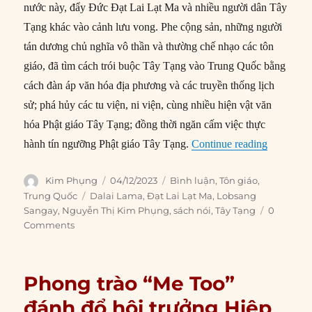
nước này, đẩy Đức Đạt Lai Lạt Ma và nhiều người dân Tây
Tạng khác vào cảnh lưu vong. Phe cộng sản, những người
tán dương chủ nghĩa vô thần và thường chế nhạo các tôn
giáo, đã tìm cách trói buộc Tây Tạng vào Trung Quốc bằng
cách đàn áp văn hóa địa phương và các truyền thống lịch
sử; phá hủy các tu viện, ni viện, cùng nhiều hiện vật văn
hóa Phật giáo Tây Tạng; đồng thời ngăn cấm việc thực
“Cuộc chi
hành tín ngưỡng Phật giáo Tây Tạng.
Continue reading
Author
Posted
Categories
Kim Phụng
04/12/2023
Bình luận
,
Tôn giáo
,
on
Tags
Trung Quốc
Dalai Lama
,
Đạt Lai Lạt Ma
,
Lobsang
Sangay
,
Nguyễn Thị Kim Phụng
,
sách nói
,
Tây Tạng
0
Comments
Phong trào “Me Too”
đánh đổ hội trưởng Hiệp