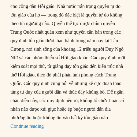
cho công dân Hồi giáo. Nhà nước trân trọng quyền tự do
tôn giáo của họ — trong đó đặc biệt là quyền tự do không
theo tín ngưỡng nào. Quyền thế tục được chính quyền
Trung Quốc nhất quán xem như quyền căn bản trong các
quy định tôn giáo được ban hành trong năm nay tại Tân
Cương, nơi sinh sống của khoảng 12 triệu người Duy Ngô
Nhĩ và các nhóm thiểu số Hồi giáo khác. Các quy định mới
kiểm soát mọi thứ, từ giảng dạy tôn giáo đến kiến trúc nhà
thờ Hồi giáo, theo đó phải phản ánh phong cách Trung
Quốc. Các quy định cũng nói về những kẻ cực đoan thao
túng tư duy của người dân và thúc đẩy khủng bố. Để ngăn
chặn điều này, các quy định nêu rõ, không tổ chức hoặc cá
nhân nào được xúi giục hoặc ép buộc người dân địa
phương tin hoặc không tin vào bất kỳ tôn giáo nào.
“Không khí Ramadan u ám ở Tân Cương”
Continue reading