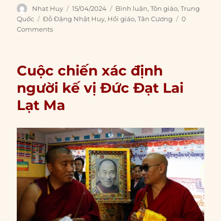
Author
Posted
Categories
Nhat Huy
15/04/2024
Bình luận
,
Tôn giáo
,
Trung
on
Tags
Quốc
Đỗ Đặng Nhật Huy
,
Hồi giáo
,
Tân Cương
0
Comments
Cuộc chiến xác định
người kế vị Đức Đạt Lai
Lạt Ma