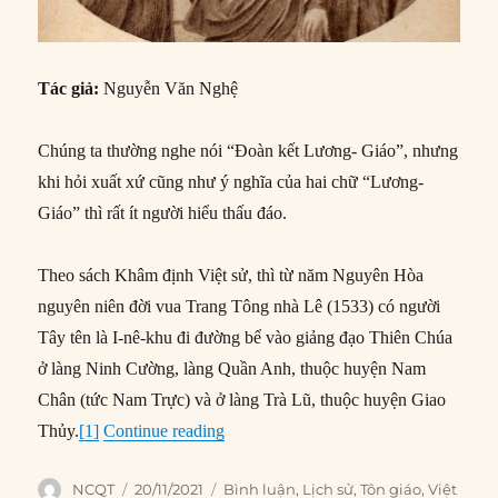
Tác giả:
Nguyễn Văn Nghệ
Chúng ta thường nghe nói “Đoàn kết Lương- Giáo”, nhưng
khi hỏi xuất xứ cũng như ý nghĩa của hai chữ “Lương-
Giáo” thì rất ít người hiểu thấu đáo.
Theo sách Khâm định Việt sử, thì từ năm Nguyên Hòa
nguyên niên đời vua Trang Tông nhà Lê (1533) có người
Tây tên là I-nê-khu đi đường bể vào giảng đạo Thiên Chúa
ở làng Ninh Cường, làng Quần Anh, thuộc huyện Nam
Chân (tức Nam Trực) và ở làng Trà Lũ, thuộc huyện Giao
“Xuất xứ và ý nghĩa của hai từ “lương
Thủy.
[1]
Continue reading
Author
Posted
Categories
NCQT
20/11/2021
Bình luận
,
Lịch sử
,
Tôn giáo
,
Việt