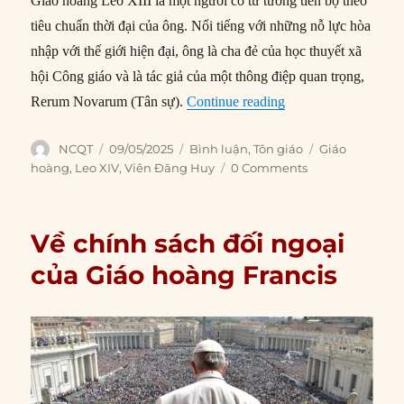
Giáo hoàng Leo XIII là một người có tư tưởng tiến bộ theo
tiêu chuẩn thời đại của ông. Nổi tiếng với những nỗ lực hòa
nhập với thế giới hiện đại, ông là cha đẻ của học thuyết xã
hội Công giáo và là tác giả của một thông điệp quan trọng,
“Ý nghĩa của việc t
Rerum Novarum (Tân sự).
Continue reading
Author
Posted
Categories
Tags
NCQT
09/05/2025
Bình luận
,
Tôn giáo
Giáo
on
hoàng
,
Leo XIV
,
Viên Đăng Huy
0 Comments
Về chính sách đối ngoại
của Giáo hoàng Francis