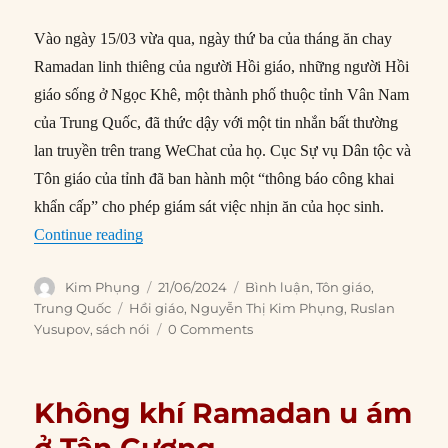
Vào ngày 15/03 vừa qua, ngày thứ ba của tháng ăn chay
Ramadan linh thiêng của người Hồi giáo, những người Hồi
giáo sống ở Ngọc Khê, một thành phố thuộc tỉnh Vân Nam
của Trung Quốc, đã thức dậy với một tin nhắn bất thường
lan truyền trên trang WeChat của họ. Cục Sự vụ Dân tộc và
Tôn giáo của tỉnh đã ban hành một “thông báo công khai
khẩn cấp” cho phép giám sát việc nhịn ăn của học sinh.
“Cuộc đàn áp Hồi giáo của Bắc Kinh đang nhắm
Continue reading
Author
Posted
Categories
Kim Phụng
21/06/2024
Bình luận
,
Tôn giáo
,
on
Tags
Trung Quốc
Hồi giáo
,
Nguyễn Thị Kim Phụng
,
Ruslan
Yusupov
,
sách nói
0 Comments
Không khí Ramadan u ám