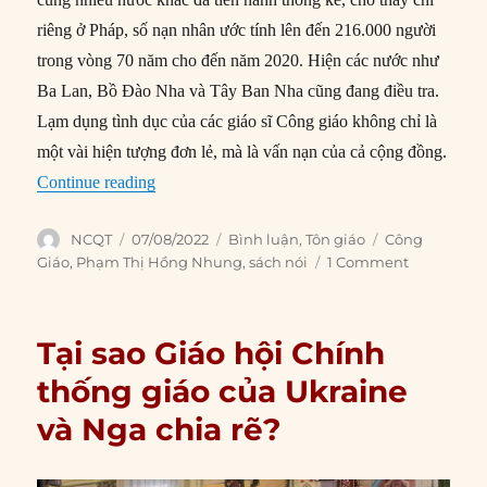
riêng ở Pháp, số nạn nhân ước tính lên đến 216.000 người
trong vòng 70 năm cho đến năm 2020. Hiện các nước như
Ba Lan, Bồ Đào Nha và Tây Ban Nha cũng đang điều tra.
Lạm dụng tình dục của các giáo sĩ Công giáo không chỉ là
một vài hiện tượng đơn lẻ, mà là vấn nạn của cả cộng đồng.
“Tại sao Giáo hội Công giáo nên bỏ yêu cầu lin
Continue reading
Author
Posted
Categories
Tags
NCQT
07/08/2022
Bình luận
,
Tôn giáo
Công
on
Giáo
,
Phạm Thị Hồng Nhung
,
sách nói
1 Comment
Tại sao Giáo hội Chính
thống giáo của Ukraine
và Nga chia rẽ?