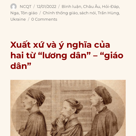
Author
Posted
Categories
NCQT
12/01/2022
Bình luận
,
Châu Âu
,
Hỏi-Đáp
,
on
Tags
Nga
,
Tôn giáo
Chính thống giáo
,
sách nói
,
Trần Hùng
,
Ukraine
0 Comments
Xuất xứ và ý nghĩa của
hai từ “lương dân” – “giáo
dân”