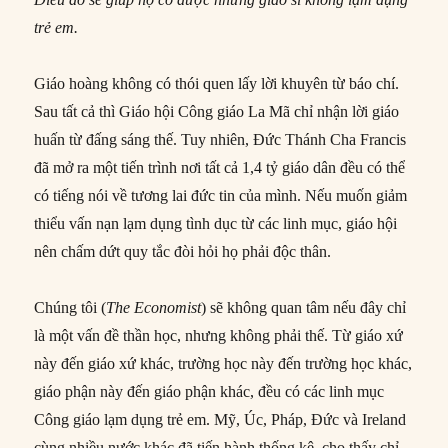
trẻ em.
Giáo hoàng không có thói quen lấy lời khuyên từ báo chí.
Sau tất cả thì Giáo hội Công giáo La Mã chỉ nhận lời giáo
huấn từ đấng sáng thế. Tuy nhiên, Đức Thánh Cha Francis
đã mở ra một tiến trình nơi tất cả 1,4 tỷ giáo dân đều có thể
có tiếng nói về tương lai đức tin của mình. Nếu muốn giảm
thiểu vấn nạn lạm dụng tình dục từ các linh mục, giáo hội
nên chấm dứt quy tắc đòi hỏi họ phải độc thân.
Chúng tôi (
The Economist
) sẽ không quan tâm nếu đây chỉ
là một vấn đề thần học, nhưng không phải thế. Từ giáo xứ
này đến giáo xứ khác, trường học này đến trường học khác,
giáo phận này đến giáo phận khác, đều có các linh mục
Công giáo lạm dụng trẻ em. Mỹ, Úc, Pháp, Đức và Ireland
cùng nhiều nước khác đã tiến hành thống kê, cho thấy chỉ