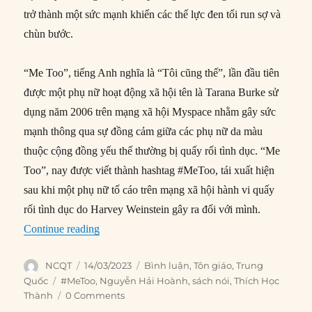
trở thành một sức mạnh khiến các thế lực đen tối run sợ và
chùn bước.
“Me Too”, tiếng Anh nghĩa là “Tôi cũng thế”, lần đầu tiên
được một phụ nữ hoạt động xã hội tên là Tarana Burke sử
dụng năm 2006 trên mạng xã hội Myspace nhằm gây sức
mạnh thông qua sự đồng cảm giữa các phụ nữ da màu
thuộc cộng đồng yếu thế thường bị quấy rối tình dục. “Me
Too”, nay được viết thành hashtag #MeToo, tái xuất hiện
sau khi một phụ nữ tố cáo trên mạng xã hội hành vi quấy
rối tình dục do Harvey Weinstein gây ra đối với mình.
“Phong trào “Me Too” đánh đổ hội trưởng Hiệp
Continue reading
Author
Posted
Categories
NCQT
14/03/2023
Bình luận
,
Tôn giáo
,
Trung
on
Tags
Quốc
#MeToo
,
Nguyễn Hải Hoành
,
sách nói
,
Thích Học
Thành
0 Comments