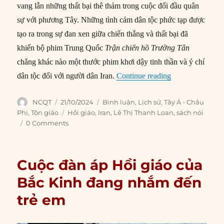
vang lẫn những thất bại thê thảm trong cuộc đối đầu quân
sự với phương Tây. Những tình cảm dân tộc phức tạp được
tạo ra trong sự đan xen giữa chiến thắng và thất bại đã
khiến bộ phim Trung Quốc
Trận chiến hồ Trường Tân
chẳng khác nào một thước phim khơi dậy tinh thần và ý chí
“Iran trong lịch 
dân tộc đối với người dân Iran.
Continue reading
Author
Posted
Categories
NCQT
21/10/2024
Bình luận
,
Lịch sử
,
Tây Á - Châu
on
Tags
Phi
,
Tôn giáo
Hồi giáo
,
Iran
,
Lê Thị Thanh Loan
,
sách nói
0 Comments
Cuộc đàn áp Hồi giáo của
Bắc Kinh đang nhắm đến
trẻ em