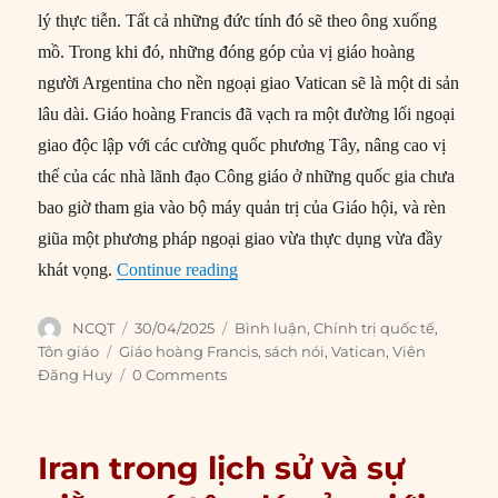
lý thực tiễn. Tất cả những đức tính đó sẽ theo ông xuống
mồ. Trong khi đó, những đóng góp của vị giáo hoàng
người Argentina cho nền ngoại giao Vatican sẽ là một di sản
lâu dài. Giáo hoàng Francis đã vạch ra một đường lối ngoại
giao độc lập với các cường quốc phương Tây, nâng cao vị
thế của các nhà lãnh đạo Công giáo ở những quốc gia chưa
bao giờ tham gia vào bộ máy quản trị của Giáo hội, và rèn
giũa một phương pháp ngoại giao vừa thực dụng vừa đầy
“Về chính sách đối ngoại của Giáo h
khát vọng.
Continue reading
Author
Posted
Categories
NCQT
30/04/2025
Bình luận
,
Chính trị quốc tế
,
on
Tags
Tôn giáo
Giáo hoàng Francis
,
sách nói
,
Vatican
,
Viên
Đăng Huy
0 Comments
Iran trong lịch sử và sự