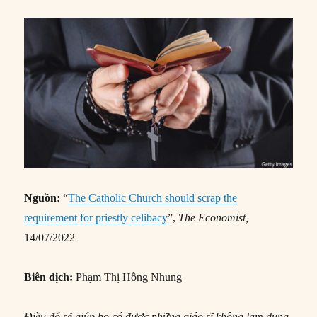
Nguồn:
“
The Catholic Church should scrap the
requirement for priestly celibacy
”,
The Economist,
14/07/2022
Biên dịch:
Phạm Thị Hồng Nhung
Điều đó sẽ giúp họ có được những giáo sĩ không lạm dụng