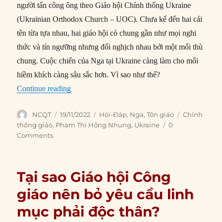
người tấn công ông theo Giáo hội Chính thống Ukraine
(Ukrainian Orthodox Church – UOC). Chưa kể đến hai cái
tên từa tựa nhau, hai giáo hội có chung gần như mọi nghi
thức và tín ngưỡng nhưng đối nghịch nhau bởi một mối thù
chung. Cuộc chiến của Nga tại Ukraine càng làm cho mối
hiềm khích càng sâu sắc hơn. Vì sao như thế?
“Tại sao các giáo hội Chính thống giáo Ukraine
Continue reading
Author
Posted
Categories
Tags
NCQT
19/11/2022
Hỏi-Đáp
,
Nga
,
Tôn giáo
Chính
on
thống giáo
,
Phạm Thị Hồng Nhung
,
Ukraine
0
Comments
Tại sao Giáo hội Công
giáo nên bỏ yêu cầu linh
mục phải độc thân?