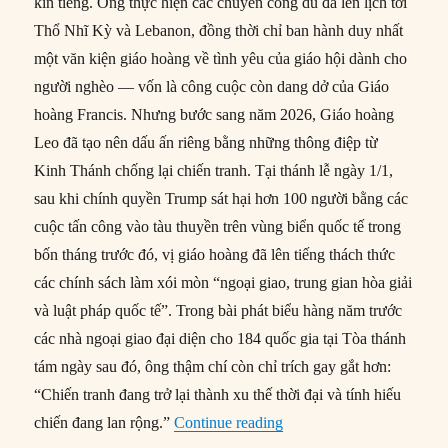
kín tiếng. Ông thực hiện các chuyến công du đã lên lịch tới
Thổ Nhĩ Kỳ và Lebanon, đồng thời chỉ ban hành duy nhất
một văn kiện giáo hoàng về tình yêu của giáo hội dành cho
người nghèo — vốn là công cuộc còn dang dở của Giáo
hoàng Francis. Nhưng bước sang năm 2026, Giáo hoàng
Leo đã tạo nên dấu ấn riêng bằng những thông điệp từ
Kinh Thánh chống lại chiến tranh. Tại thánh lễ ngày 1/1,
sau khi chính quyền Trump sát hại hơn 100 người bằng các
cuộc tấn công vào tàu thuyền trên vùng biển quốc tế trong
bốn tháng trước đó, vị giáo hoàng đã lên tiếng thách thức
các chính sách làm xói mòn “ngoại giao, trung gian hòa giải
và luật pháp quốc tế”. Trong bài phát biểu hàng năm trước
các nhà ngoại giao đại diện cho 184 quốc gia tại Tòa thánh
tám ngày sau đó, ông thậm chí còn chỉ trích gay gắt hơn:
“Chiến tranh đang trở lại thành xu thế thời đại và tính hiếu
“Giáo hoàng Leo XIV: Ng
chiến đang lan rộng.”
Continue reading