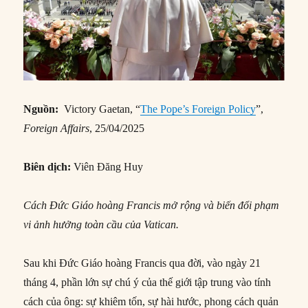
Nguồn:
Victory Gaetan, “
The Pope’s Foreign Policy
”,
Foreign Affairs
, 25/04/2025
Biên dịch:
Viên Đăng Huy
Cách Đức Giáo hoàng Francis mở rộng và biến đổi phạm
vi ảnh hưởng toàn cầu của Vatican.
Sau khi Đức Giáo hoàng Francis qua đời, vào ngày 21
tháng 4, phần lớn sự chú ý của thế giới tập trung vào tính
cách của ông: sự khiêm tốn, sự hài hước, phong cách quản