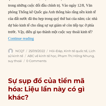
trong những cuộc đối đầu chính trị. Vào ngày 12/8, Văn
phòng Thống kê Quốc gia Anh thông báo rằng nền kinh tế
của đất nước đã thu hẹp trong quý thứ hai của năm; các nhà
dự báo kinh tế cho rằng sự sụt giảm sẽ còn tiếp tục ở phía
trước. Vậy, điều gì tạo thành một cuộc suy thoái kinh tế?
“Thế nào gọi là suy thoái kinh tế?”
Continue reading
Author
Posted
Categories
NCQT
25/09/2022
Hỏi-Đáp
,
Kinh tế quốc tế
,
Lịch
on
Tags
sử kinh tế
ABC về kinh tế học
,
Phạm Thị Hồng Nhung
,
suy thoái
0 Comments
Sự sụp đổ của tiền mã
hóa: Liệu lần này có gì
khác?