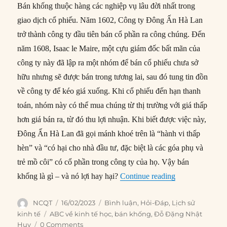
Bán khống thuộc hàng các nghiệp vụ lâu đời nhất trong
giao dịch cổ phiếu. Năm 1602, Công ty Đông Ấn Hà Lan
trở thành công ty đầu tiên bán cổ phần ra công chúng. Đến
năm 1608, Isaac le Maire, một cựu giám đốc bất mãn của
công ty này đã lập ra một nhóm để bán cổ phiếu chưa sở
hữu nhưng sẽ được bán trong tương lai, sau đó tung tin đồn
về công ty để kéo giá xuống. Khi cổ phiếu đến hạn thanh
toán, nhóm này có thể mua chúng từ thị trường với giá thấp
hơn giá bán ra, từ đó thu lợi nhuận. Khi biết được việc này,
Đông Ấn Hà Lan đã gọi mánh khoé trên là “hành vi thấp
hèn” và “có hại cho nhà đầu tư, đặc biệt là các góa phụ và
trẻ mồ côi” có cổ phần trong công ty của họ. Vậy bán
“Bán khống là g
khống là gì – và nó lợi hay hại?
Continue reading
Author
Posted
Categories
NCQT
16/02/2023
Bình luận
,
Hỏi-Đáp
,
Lịch sử
on
Tags
kinh tế
ABC về kinh tế học
,
bán khống
,
Đỗ Đặng Nhật
Huy
0 Comments