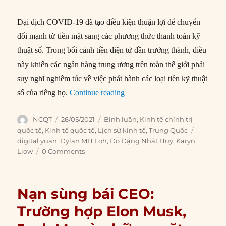
Đại dịch COVID-19 đã tạo điều kiện thuận lợi để chuyển
đổi mạnh từ tiền mặt sang các phương thức thanh toán kỹ
thuật số. Trong bối cảnh tiền điện tử dần trưởng thành, điều
này khiến các ngân hàng trung ương trên toàn thế giới phải
suy nghĩ nghiêm túc về việc phát hành các loại tiền kỹ thuật
“Đồng Nhân dân tệ kỹ thuật số:
số của riêng họ.
Continue reading
Author
Posted
Categories
NCQT
26/05/2021
Bình luận
,
Kinh tế chính trị
on
Tags
quốc tế
,
Kinh tế quốc tế
,
Lịch sử kinh tế
,
Trung Quốc
digital yuan
,
Dylan MH Loh
,
Đỗ Đặng Nhật Huy
,
Karyn
Liow
0 Comments
Nạn sùng bái CEO:
Trường hợp Elon Musk,