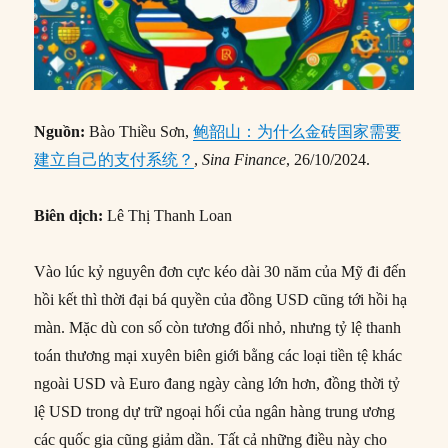
Nguồn:
Bào Thiều Sơn,
鲍韶山：为什么金砖国家需要
建立自己的支付系统？
,
Sina Finance
, 26/10/2024.
Biên dịch:
Lê Thị Thanh Loan
Vào lúc kỷ nguyên đơn cực kéo dài 30 năm của Mỹ đi đến
hồi kết thì thời đại bá quyền của đồng USD cũng tới hồi hạ
màn. Mặc dù con số còn tương đối nhỏ, nhưng tỷ lệ thanh
toán thương mại xuyên biên giới bằng các loại tiền tệ khác
ngoài USD và Euro đang ngày càng lớn hơn, đồng thời tỷ
lệ USD trong dự trữ ngoại hối của ngân hàng trung ương
các quốc gia cũng giảm dần. Tất cả những điều này cho