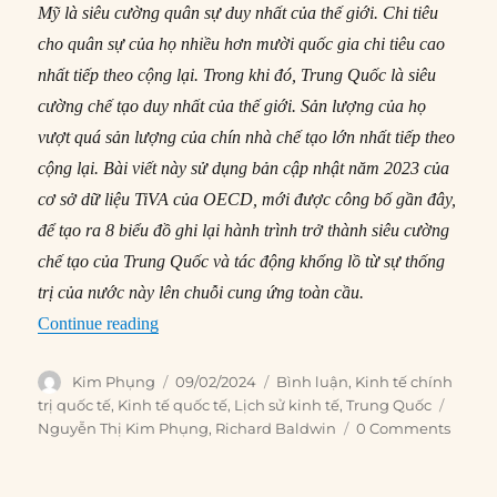
Mỹ là siêu cường quân sự duy nhất của thế giới. Chi tiêu
cho quân sự của họ nhiều hơn mười quốc gia chi tiêu cao
nhất tiếp theo cộng lại. Trong khi đó, Trung Quốc là siêu
cường chế tạo duy nhất của thế giới. Sản lượng của họ
vượt quá sản lượng của chín nhà chế tạo lớn nhất tiếp theo
cộng lại. Bài viết này sử dụng bản cập nhật năm 2023 của
cơ sở dữ liệu TiVA của OECD, mới được công bố gần đây,
để tạo ra 8 biểu đồ ghi lại hành trình trở thành siêu cường
chế tạo của Trung Quốc và tác động khổng lồ từ sự thống
trị của nước này lên chuỗi cung ứng toàn cầu.
“Hành trình Trung Quốc trở thành siêu cường chế
Continue reading
Author
Posted
Categories
Kim Phụng
09/02/2024
Bình luận
,
Kinh tế chính
on
Tags
trị quốc tế
,
Kinh tế quốc tế
,
Lịch sử kinh tế
,
Trung Quốc
Nguyễn Thị Kim Phụng
,
Richard Baldwin
0 Comments