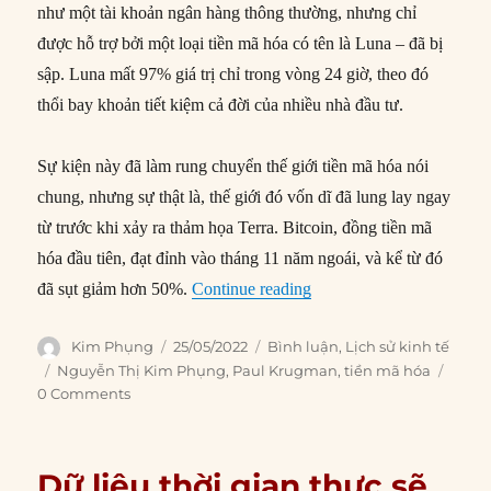
như một tài khoản ngân hàng thông thường, nhưng chỉ
được hỗ trợ bởi một loại tiền mã hóa có tên là Luna – đã bị
sập. Luna mất 97% giá trị chỉ trong vòng 24 giờ, theo đó
thổi bay khoản tiết kiệm cả đời của nhiều nhà đầu tư.
Sự kiện này đã làm rung chuyển thế giới tiền mã hóa nói
chung, nhưng sự thật là, thế giới đó vốn dĩ đã lung lay ngay
từ trước khi xảy ra thảm họa Terra. Bitcoin, đồng tiền mã
hóa đầu tiên, đạt đỉnh vào tháng 11 năm ngoái, và kể từ đó
“Sự sụp đổ của tiền mã hó
đã sụt giảm hơn 50%.
Continue reading
Author
Posted
Categories
Kim Phụng
25/05/2022
Bình luận
,
Lịch sử kinh tế
on
Tags
Nguyễn Thị Kim Phụng
,
Paul Krugman
,
tiền mã hóa
0 Comments
Dữ liệu thời gian thực sẽ