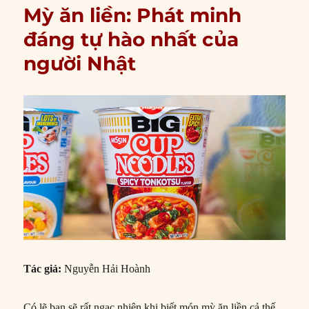
Mỳ ăn liền: Phát minh
đáng tự hào nhất của
người Nhật
Tác giả:
Nguyễn Hải Hoành
Có lẽ bạn sẽ rất ngạc nhiên khi biết món mỳ ăn liền cả thế