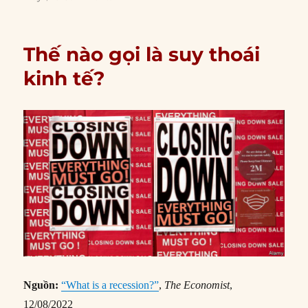
Thế nào gọi là suy thoái
kinh tế?
Nguồn:
“What is a recession?”
,
The Economist
,
12/08/2022