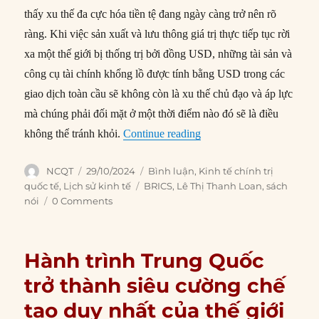
thấy xu thế đa cực hóa tiền tệ đang ngày càng trở nên rõ
ràng. Khi việc sản xuất và lưu thông giá trị thực tiếp tục rời
xa một thế giới bị thống trị bởi đồng USD, những tài sản và
công cụ tài chính khổng lồ được tính bằng USD trong các
giao dịch toàn cầu sẽ không còn là xu thế chủ đạo và áp lực
mà chúng phải đối mặt ở một thời điểm nào đó sẽ là điều
“Tại sao các nước BRICS c
không thể tránh khỏi.
Continue reading
Author
Posted
Categories
NCQT
29/10/2024
Bình luận
,
Kinh tế chính trị
on
Tags
quốc tế
,
Lịch sử kinh tế
BRICS
,
Lê Thị Thanh Loan
,
sách
nói
0 Comments
Hành trình Trung Quốc
trở thành siêu cường chế
tạo duy nhất của thế giới