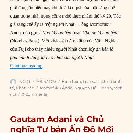
giới đang ăn hiện nay chính là kết quả của một sáng chế
quan trọng nhất trong công nghệ thực phẩm thế kỷ 20. Tác
giả sáng chế ấy là một người Nhật — ông Momofuku
Ando, còn gọi là
Vua Mỳ ăn liền
hoặc
Cha đẻ Mỳ ăn liền
(Noodles Papa). Một khảo sát năm 2000 của Viện Nghiên
cứu Fuji cho thấy nhiều người Nhật chọn
Mỳ ăn liền là
phát minh đáng tự hào nhất
của
người
Nhật
.
“Mỳ ăn liền: Phát minh đáng tự hào nhất của n
Continue reading
Author
Posted
Categories
NCQT
19/04/2023
Bình luận
,
Lịch sử
,
Lịch sử kinh
on
Tags
tế
,
Nhật Bản
Momofuku Ando
,
Nguyễn Hải Hoành
,
sách
nói
0 Comments
Gautam Adani và Chủ
nghĩa Tư bản Ấn Độ Mới