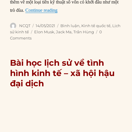
thêm về một loại tiền kỹ thuật số vốn có khởi đầu như một
“Nạn sùng bái CEO: Trường hợp Elon M
trò đùa.
Continue reading
Author
Posted
Categories
NCQT
14/05/2021
Bình luận
,
Kinh tế quốc tế
,
Lịch
on
Tags
sử kinh tế
Elon Musk
,
Jack Ma
,
Trần Hùng
0
Comments
Bài học lịch sử về tình
hình kinh tế – xã hội hậu
đại dịch