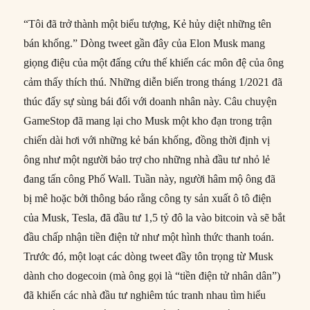
“Tôi đã trở thành một biểu tượng, Kẻ hủy diệt những tên
bán khống.” Dòng tweet gần đây của Elon Musk mang
giọng điệu của một đấng cứu thế khiến các môn đệ của ông
cảm thấy thích thú. Những diễn biến trong tháng 1/2021 đã
thúc đẩy sự sùng bái đối với doanh nhân này. Câu chuyện
GameStop đã mang lại cho Musk một kho đạn trong trận
chiến dài hơi với những kẻ bán khống, đồng thời định vị
ông như một người bảo trợ cho những nhà đầu tư nhỏ lẻ
đang tấn công Phố Wall. Tuần này, người hâm mộ ông đã
bị mê hoặc bởi thông báo rằng công ty sản xuất ô tô điện
của Musk, Tesla, đã đầu tư 1,5 tỷ đô la vào bitcoin và sẽ bắt
đầu chấp nhận tiền điện tử như một hình thức thanh toán.
Trước đó, một loạt các dòng tweet đầy tôn trọng từ Musk
dành cho dogecoin (mà ông gọi là “tiền điện tử nhân dân”)
đã khiến các nhà đầu tư nghiêm túc tranh nhau tìm hiểu