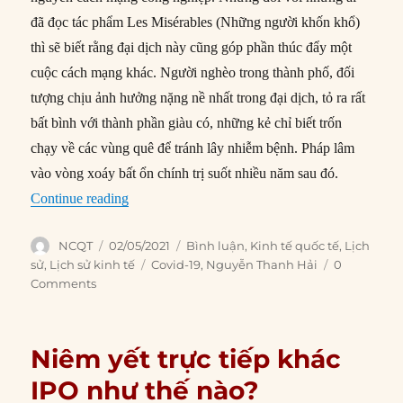
đã đọc tác phẩm Les Misérables (Những người khốn khổ)
thì sẽ biết rằng đại dịch này cũng góp phần thúc đẩy một
cuộc cách mạng khác. Người nghèo trong thành phố, đối
tượng chịu ảnh hưởng nặng nề nhất trong đại dịch, tỏ ra rất
bất bình với thành phần giàu có, những kẻ chỉ biết trốn
chạy về các vùng quê để tránh lây nhiễm bệnh. Pháp lâm
vào vòng xoáy bất ổn chính trị suốt nhiều năm sau đó.
“Bài học lịch sử về tình hình kinh tế – xã hội hậ
Continue reading
Author
Posted
Categories
NCQT
02/05/2021
Bình luận
,
Kinh tế quốc tế
,
Lịch
on
Tags
sử
,
Lịch sử kinh tế
Covid-19
,
Nguyễn Thanh Hải
0
Comments
Niêm yết trực tiếp khác
IPO như thế nào?