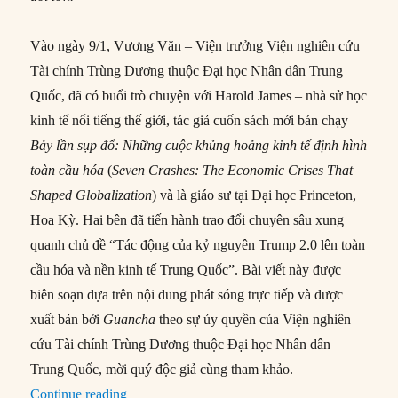
Vào ngày 9/1, Vương Văn – Viện trưởng Viện nghiên cứu
Tài chính Trùng Dương thuộc Đại học Nhân dân Trung
Quốc, đã có buổi trò chuyện với Harold James – nhà sử học
kinh tế nổi tiếng thế giới, tác giả cuốn sách mới bán chạy
Bảy lần sụp đổ: Những cuộc khủng hoảng kinh tế định hình
toàn cầu hóa
(
Seven Crashes: The Economic Crises That
Shaped Globalization
) và là giáo sư tại Đại học Princeton,
Hoa Kỳ. Hai bên đã tiến hành trao đổi chuyên sâu xung
quanh chủ đề “Tác động của kỷ nguyên Trump 2.0 lên toàn
cầu hóa và nền kinh tế Trung Quốc”. Bài viết này được
biên soạn dựa trên nội dung phát sóng trực tiếp và được
xuất bản bởi
Guancha
theo sự ủy quyền của Viện nghiên
cứu Tài chính Trùng Dương thuộc Đại học Nhân dân
Trung Quốc, mời quý độc giả cùng tham khảo.
“Liệu Trump có gây ra “sự sụp đổ” thứ tám?”
Continue reading