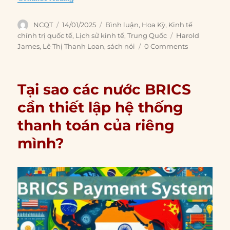
Author
Posted
Categories
NCQT
14/01/2025
Bình luận
,
Hoa Kỳ
,
Kinh tế
on
Tags
chính trị quốc tế
,
Lịch sử kinh tế
,
Trung Quốc
Harold
James
,
Lê Thị Thanh Loan
,
sách nói
0 Comments
Tại sao các nước BRICS
cần thiết lập hệ thống
thanh toán của riêng
mình?