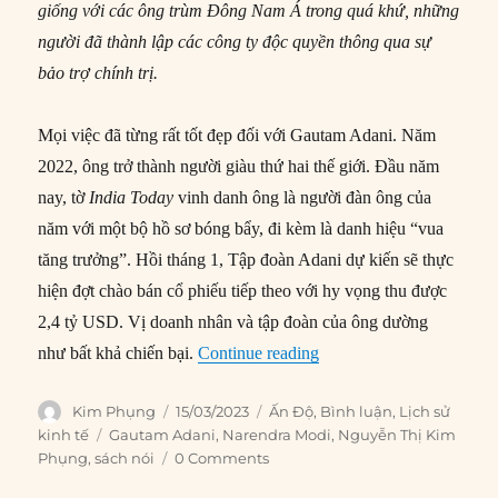
giống với các ông trùm Đông Nam Á trong quá khứ, những
người đã thành lập các công ty độc quyền thông qua sự
bảo trợ chính trị.
Mọi việc đã từng rất tốt đẹp đối với Gautam Adani. Năm
2022, ông trở thành người giàu thứ hai thế giới. Đầu năm
nay, tờ
India Today
vinh danh ông là người đàn ông của
năm với một bộ hồ sơ bóng bẩy, đi kèm là danh hiệu “vua
tăng trưởng”. Hồi tháng 1, Tập đoàn Adani dự kiến sẽ thực
hiện đợt chào bán cổ phiếu tiếp theo với hy vọng thu được
2,4 tỷ USD. Vị doanh nhân và tập đoàn của ông dường
“Gautam Adani và Chủ n
như bất khả chiến bại.
Continue reading
Author
Posted
Categories
Kim Phụng
15/03/2023
Ấn Độ
,
Bình luận
,
Lịch sử
on
Tags
kinh tế
Gautam Adani
,
Narendra Modi
,
Nguyễn Thị Kim
Phụng
,
sách nói
0 Comments