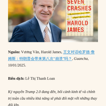
Nguồn:
Vương Văn, Harold James,
王文对话哈罗德·詹
姆斯：特朗普会带来第八次“崩溃”吗？
,
Guancha
,
10/01/2025.
Biên dịch:
Lê Thị Thanh Loan
Kỷ nguyên Trump 2.0 đang đến, bối cảnh kinh tế và chính
trị toàn cầu nhiều khả năng sẽ phải đối mặt với những thay
đổi lớn.