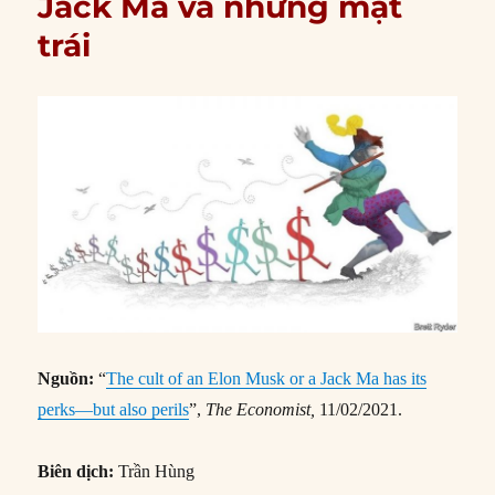
Jack Ma và những mặt
trái
Nguồn:
“
The cult of an Elon Musk or a Jack Ma has its
perks—but also perils
”,
The Economist,
11/02/2021.
Biên dịch:
Trần Hùng