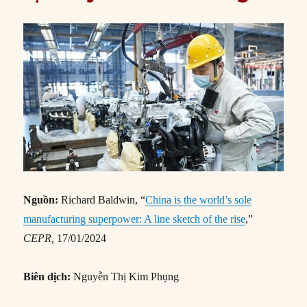
Nguồn:
Richard Baldwin, “
China is the world’s sole
manufacturing superpower: A line sketch of the rise
,”
CEPR,
17/01/2024
Biên dịch:
Nguyễn Thị Kim Phụng