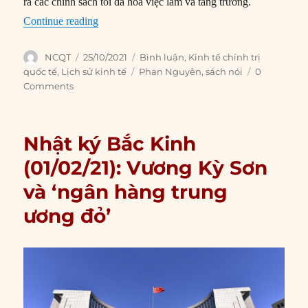
ra các chính sách tối đa hóa việc làm và tăng trưởng.
“Dữ liệu thời gian thực sẽ biến đổi chính sách k
Continue reading
Author
Posted
Categories
NCQT
25/10/2021
Bình luận
,
Kinh tế chính trị
on
Tags
quốc tế
,
Lịch sử kinh tế
Phan Nguyên
,
sách nói
0
Comments
Nhật ký Bắc Kinh
(01/02/21): Vương Kỳ Sơn
và ‘ngân hàng trung
ương đỏ’