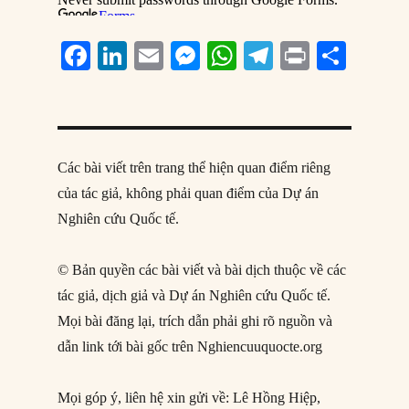
F
Li
E
M
W
T
P
S
a
n
m
e
h
el
ri
h
c
k
ai
ss
at
e
n
a
e
e
l
e
s
g
t
re
b
d
n
A
r
Các bài viết trên trang thể hiện quan điểm riêng
o
I
g
p
a
của tác giả, không phải quan điểm của Dự án
Nghiên cứu Quốc tế.
o
n
er
p
m
k
© Bản quyền các bài viết và bài dịch thuộc về các
tác giả, dịch giả và Dự án Nghiên cứu Quốc tế.
Mọi bài đăng lại, trích dẫn phải ghi rõ nguồn và
dẫn link tới bài gốc trên Nghiencuuquocte.org
Mọi góp ý, liên hệ xin gửi về: Lê Hồng Hiệp,