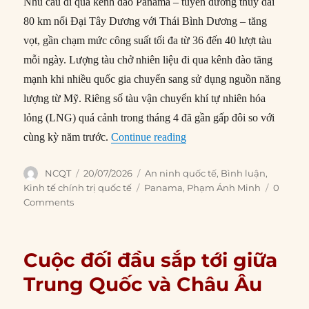
Nhu cầu đi qua kênh đào Panama – tuyến đường thủy dài
80 km nối Đại Tây Dương với Thái Bình Dương – tăng
vọt, gần chạm mức công suất tối đa từ 36 đến 40 lượt tàu
mỗi ngày. Lượng tàu chở nhiên liệu đi qua kênh đào tăng
mạnh khi nhiều quốc gia chuyển sang sử dụng nguồn năng
lượng từ Mỹ. Riêng số tàu vận chuyển khí tự nhiên hóa
lỏng (LNG) quá cảnh trong tháng 4 đã gần gấp đôi so với
“Kênh đào Panama ngày càn
cùng kỳ năm trước.
Continue reading
Author
Posted
Categories
NCQT
20/07/2026
An ninh quốc tế
,
Bình luận
,
on
Tags
Kinh tế chính trị quốc tế
Panama
,
Phạm Ánh Minh
0
Comments
Cuộc đối đầu sắp tới giữa
Trung Quốc và Châu Âu