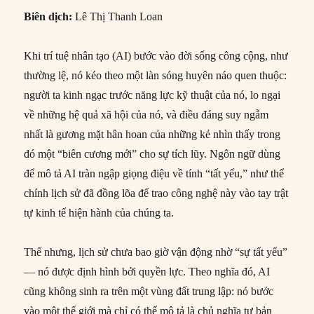
Biên dịch:
Lê Thị Thanh Loan
Khi trí tuệ nhân tạo (AI) bước vào đời sống công cộng, như
thường lệ, nó kéo theo một làn sóng huyên náo quen thuộc:
người ta kinh ngạc trước năng lực kỹ thuật của nó, lo ngại
về những hệ quả xã hội của nó, và điều đáng suy ngẫm
nhất là gương mặt hân hoan của những kẻ nhìn thấy trong
đó một “biên cương mới” cho sự tích lũy. Ngôn ngữ dùng
để mô tả AI tràn ngập giọng điệu về tính “tất yếu,” như thể
chính lịch sử đã đồng lõa để trao công nghệ này vào tay trật
tự kinh tế hiện hành của chúng ta.
Thế nhưng, lịch sử chưa bao giờ vận động nhờ “sự tất yếu”
— nó được định hình bởi quyền lực. Theo nghĩa đó, AI
cũng không sinh ra trên một vùng đất trung lập: nó bước
vào một thế giới mà chỉ có thể mô tả là chủ nghĩa tư bản