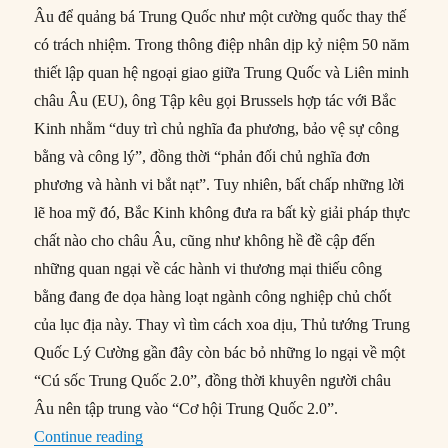
Âu để quảng bá Trung Quốc như một cường quốc thay thế
có trách nhiệm. Trong thông điệp nhân dịp kỷ niệm 50 năm
thiết lập quan hệ ngoại giao giữa Trung Quốc và Liên minh
châu Âu (EU), ông Tập kêu gọi Brussels hợp tác với Bắc
Kinh nhằm “duy trì chủ nghĩa đa phương, bảo vệ sự công
bằng và công lý”, đồng thời “phản đối chủ nghĩa đơn
phương và hành vi bắt nạt”. Tuy nhiên, bất chấp những lời
lẽ hoa mỹ đó, Bắc Kinh không đưa ra bất kỳ giải pháp thực
chất nào cho châu Âu, cũng như không hề đề cập đến
những quan ngại về các hành vi thương mại thiếu công
bằng đang đe dọa hàng loạt ngành công nghiệp chủ chốt
của lục địa này. Thay vì tìm cách xoa dịu, Thủ tướng Trung
Quốc Lý Cường gần đây còn bác bỏ những lo ngại về một
“Cú sốc Trung Quốc 2.0”, đồng thời khuyên người châu
Âu nên tập trung vào “Cơ hội Trung Quốc 2.0”.
“Cuộc đối đầu sắp tới giữa Trung Quốc và Châ
Continue reading