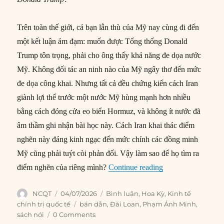
Trên toàn thế giới, cả bạn lẫn thù của Mỹ nay cùng đi đến
một kết luận ảm đạm: muốn được Tổng thống Donald
Trump tôn trọng, phải cho ông thấy khả năng đe dọa nước
Mỹ. Không đối tác an ninh nào của Mỹ ngây thơ đến mức
đe dọa công khai. Nhưng tất cả đều chứng kiến cách Iran
giành lợi thế trước một nước Mỹ hùng mạnh hơn nhiều
bằng cách đóng cửa eo biển Hormuz, và không ít nước đã
âm thầm ghi nhận bài học này. Cách Iran khai thác điểm
nghẽn này đáng kinh ngạc đến mức chính các đồng minh
Mỹ cũng phải tuýt còi phản đối. Vậy làm sao để họ tìm ra
“Đồng minh Mỹ học
điểm nghẽn của riêng mình?
Continue reading
Author
Posted
Categories
NCQT
04/07/2026
Bình luận
,
Hoa Kỳ
,
Kinh tế
on
Tags
chính trị quốc tế
bán dẫn
,
Đài Loan
,
Phạm Ánh Minh
,
sách nói
0 Comments