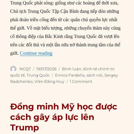
Trung Quốc phát sóng: giống như các hoàng đế thời xưa,
Chủ tịch Trung Quốc Tập Cận Bình đang tiếp đón những
phái đoàn triều cống đến từ các quân chủ quyền lực nhất
thế giới. Về mặt biểu tượng, những chuyến thăm này củng
cố thông điệp của Bắc Kinh rằng Trung Quốc đã vượt lên
trên các đối thủ và một lần nữa trở thành trung tâm của thế
“Trung Quốc đang phá hoại trật tự thế giới
giới.
Continue reading
Author
Posted
Categories
NCQT
19/07/2026
Bình luận
,
Kinh tế chính trị
on
Tags
quốc tế
,
Trung Quốc
Enrico Fardella
,
sách nói
,
Sergey
Radchenko
,
Viên Đăng Huy
1 Comment
Đồng minh Mỹ học được
cách gây áp lực lên
Trump