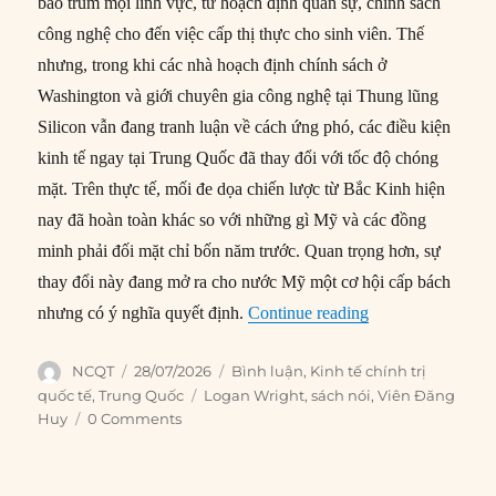
bao trùm mọi lĩnh vực, từ hoạch định quân sự, chính sách
công nghệ cho đến việc cấp thị thực cho sinh viên. Thế
nhưng, trong khi các nhà hoạch định chính sách ở
Washington và giới chuyên gia công nghệ tại Thung lũng
Silicon vẫn đang tranh luận về cách ứng phó, các điều kiện
kinh tế ngay tại Trung Quốc đã thay đổi với tốc độ chóng
mặt. Trên thực tế, mối đe dọa chiến lược từ Bắc Kinh hiện
nay đã hoàn toàn khác so với những gì Mỹ và các đồng
minh phải đối mặt chỉ bốn năm trước. Quan trọng hơn, sự
thay đổi này đang mở ra cho nước Mỹ một cơ hội cấp bách
“Khoảnh khắc yếu
nhưng có ý nghĩa quyết định.
Continue reading
Author
Posted
Categories
NCQT
28/07/2026
Bình luận
,
Kinh tế chính trị
on
Tags
quốc tế
,
Trung Quốc
Logan Wright
,
sách nói
,
Viên Đăng
Huy
0 Comments