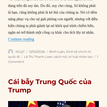
đang trên đà suy tàn. Do đó, suy cho cùng, AI không phải
là bạn, cũng không phải là kẻ thù của chúng ta. Nó có tiềm
năng phục vụ cho sự giải phóng con người, nhưng với điều
kiện chúng ta phải giành lại nó khỏi quá trình chiếm hữu,
ngăn nó trở thành một công cụ khác cho tích lũy tư nhân.
“AI sẽ cứu vãn hay đẩy nhanh sự suy tàn của ch
Continue reading
Author
Posted
Categories
NCQT
12/05/2026
Bình luận
,
Kinh tế chính trị
on
Tags
quốc tế
Lê Thị Thanh Loan
,
sách nói
,
trí tuệ nhân tạo
1
Comment
Cái bẫy Trung Quốc của
Trump