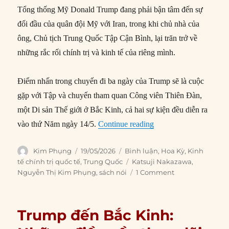
Tổng thống Mỹ Donald Trump đang phải bận tâm đến sự
đối đầu của quân đội Mỹ với Iran, trong khi chủ nhà của
ông, Chủ tịch Trung Quốc Tập Cận Bình, lại trăn trở về
những rắc rối chính trị và kinh tế của riêng mình.
Điểm nhấn trong chuyến đi ba ngày của Trump sẽ là cuộc
gặp với Tập và chuyến tham quan Công viên Thiên Đàn,
một Di sản Thế giới ở Bắc Kinh, cả hai sự kiện đều diễn ra
“Kéo dài hòa hõa tạm t
vào thứ Năm ngày 14/5.
Continue reading
Author
Posted
Categories
Kim Phụng
19/05/2026
Bình luận
,
Hoa Kỳ
,
Kinh
on
Tags
tế chính trị quốc tế
,
Trung Quốc
Katsuji Nakazawa
,
Nguyễn Thị Kim Phụng
,
sách nói
1 Comment
Trump đến Bắc Kinh: