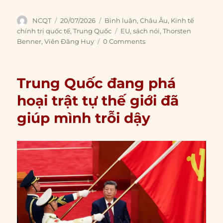
Author
Posted
Categories
NCQT
20/07/2026
Bình luận
,
Châu Âu
,
Kinh tế
on
Tags
chính trị quốc tế
,
Trung Quốc
EU
,
sách nói
,
Thorsten
Benner
,
Viên Đăng Huy
0 Comments
Trung Quốc đang phá
hoại trật tự thế giới đã
giúp mình trỗi dậy