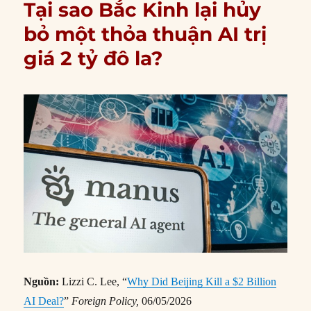
Tại sao Bắc Kinh lại hủy
bỏ một thỏa thuận AI trị
giá 2 tỷ đô la?
Nguồn:
Lizzi C. Lee, “
Why Did Beijing Kill a $2 Billion
AI Deal?
”
Foreign Policy,
06/05/2026