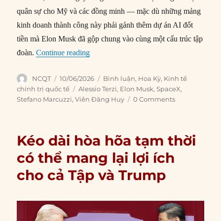
quân sự cho Mỹ và các đồng minh — mặc dù những mảng
kinh doanh thành công này phải gánh thêm dự án AI đốt
tiền mà Elon Musk đã gộp chung vào cùng một cấu trúc tập
“SpaceX là Công ty Đông Ấn mới?”
đoàn.
Continue reading
Author
Posted
Categories
NCQT
10/06/2026
Bình luận
,
Hoa Kỳ
,
Kinh tế
on
Tags
chính trị quốc tế
Alessio Terzi
,
Elon Musk
,
SpaceX
,
Stefano Marcuzzi
,
Viên Đăng Huy
0 Comments
Kéo dài hòa hõa tạm thời
có thể mang lại lợi ích
cho cả Tập và Trump