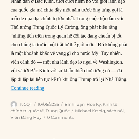
Nhân dân ở Bắc Kinh, tươi cười niềm nở với giới lãnh đạo
của quốc gia mà chưa đầy một năm trước ông từng gọi là
mối đe dọa địa chính trị lớn nhất. Trong cuộc hội đàm với
Thủ tướng Trung Quốc Lý Cường, ông phát biểu rằng
“những tiến triển trong quan hệ đối tác đang chuẩn bị tốt
cho chúng ta trước một trật tự thế giới mới.” Đó không phải
là một khoảnh khắc vẻ vang gì cho nước Mỹ. Tuy nhiên,
viễn cảnh đó — một nhà lãnh đạo lo ngại về Washington,
vội vã tới Bắc Kinh với sự khẩn thiết chưa từng có — đã
lặp đi lặp lại liên tục kể từ khi ông Trump trở lại Nhà Trắng.
“Cái bẫy Trung Quốc của Trump”
Continue reading
Author
Posted
Categories
NCQT
10/05/2026
Bình luận
,
Hoa Kỳ
,
Kinh tế
on
Tags
chính trị quốc tế
,
Trung Quốc
Michael Kovrig
,
sách nói
,
Viên Đăng Huy
0 Comments