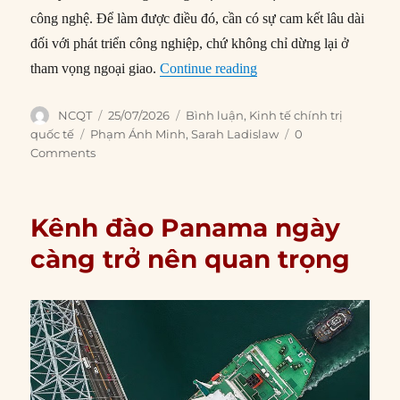
công nghệ. Để làm được điều đó, cần có sự cam kết lâu dài
đối với phát triển công nghiệp, chứ không chỉ dừng lại ở
“Chỉ ngoại giao không đ
tham vọng ngoại giao.
Continue reading
Author
Posted
Categories
NCQT
25/07/2026
Bình luận
,
Kinh tế chính trị
on
Tags
quốc tế
Phạm Ánh Minh
,
Sarah Ladislaw
0
Comments
Kênh đào Panama ngày
càng trở nên quan trọng