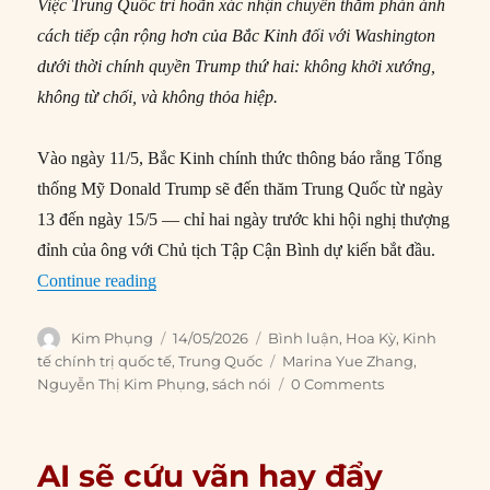
Việc Trung Quốc trì hoãn xác nhận chuyến thăm phản ánh
cách tiếp cận rộng hơn của Bắc Kinh đối với Washington
dưới thời chính quyền Trump thứ hai: không khởi xướng,
không từ chối, và không thỏa hiệp.
Vào ngày 11/5, Bắc Kinh chính thức thông báo rằng Tổng
thống Mỹ Donald Trump sẽ đến thăm Trung Quốc từ ngày
13 đến ngày 15/5 — chỉ hai ngày trước khi hội nghị thượng
đỉnh của ông với Chủ tịch Tập Cận Bình dự kiến bắt đầu.
“Trump đến Bắc Kinh: Những điều cần theo dõ
Continue reading
Author
Posted
Categories
Kim Phụng
14/05/2026
Bình luận
,
Hoa Kỳ
,
Kinh
on
Tags
tế chính trị quốc tế
,
Trung Quốc
Marina Yue Zhang
,
Nguyễn Thị Kim Phụng
,
sách nói
0 Comments
AI sẽ cứu vãn hay đẩy