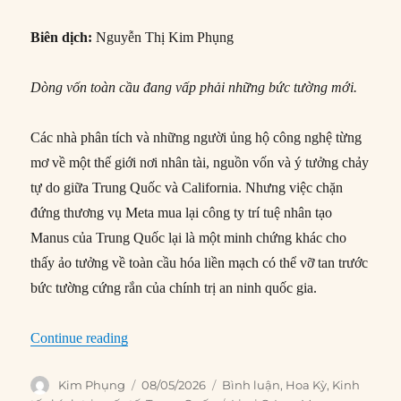
Biên dịch:
Nguyễn Thị Kim Phụng
Dòng vốn toàn cầu đang vấp phải những bức tường mới.
Các nhà phân tích và những người ủng hộ công nghệ từng
mơ về một thế giới nơi nhân tài, nguồn vốn và ý tưởng chảy
tự do giữa Trung Quốc và California. Nhưng việc chặn
đứng thương vụ Meta mua lại công ty trí tuệ nhân tạo
Manus của Trung Quốc lại là một minh chứng khác cho
thấy ảo tưởng về toàn cầu hóa liền mạch có thể vỡ tan trước
bức tường cứng rắn của chính trị an ninh quốc gia.
“Tại sao Bắc Kinh lại hủy bỏ một thỏa thuận AI t
Continue reading
Author
Posted
Categories
Kim Phụng
08/05/2026
Bình luận
,
Hoa Kỳ
,
Kinh