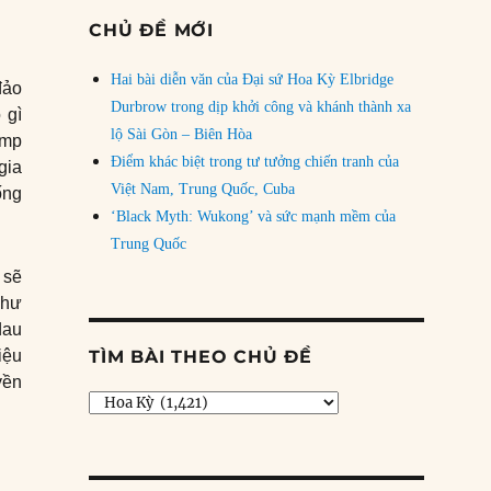
CHỦ ĐỀ MỚI
Hai bài diễn văn của Đại sứ Hoa Kỳ Elbridge
đảo
Durbrow trong dịp khởi công và khánh thành xa
 gì
lộ Sài Gòn – Biên Hòa
ump
Điểm khác biệt trong tư tưởng chiến tranh của
gia
Việt Nam, Trung Quốc, Cuba
ống
‘Black Myth: Wukong’ và sức mạnh mềm của
Trung Quốc
 sẽ
như
dau
iệu
TÌM BÀI THEO CHỦ ĐỀ
yền
Tìm
hiến lược của Trump tại Thái Bình Dương”
bài
theo
chủ