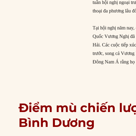
tuần hội nghị ngoại t
thoại đa phương lâu đờ
Tại hội nghị năm nay,
Quốc Vương Nghị đã r
Hải. Các cuộc tiếp xú
trước, song cả Vương
Đông Nam Á rằng họ v
Điểm mù chiến lượ
Bình Dương