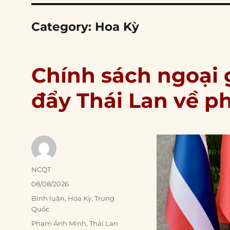
Category:
Hoa Kỳ
Chính sách ngoại
đẩy Thái Lan về p
Author
NCQT
Posted
08/08/2026
on
Categories
Bình luận
,
Hoa Kỳ
,
Trung
Quốc
Tags
Phạm Ánh Minh
,
Thái Lan