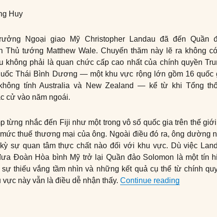
ng Huy
trưởng Ngoại giao Mỹ Christopher Landau đã đến Quần 
n Thủ tướng Matthew Wale. Chuyến thăm này lẽ ra không có
u không phải là quan chức cấp cao nhất của chính quyền Tr
quốc Thái Bình Dương — một khu vực rộng lớn gồm 16 quốc 
 không tính Australia và New Zealand — kể từ khi Tổng th
ắc cử vào năm ngoái.
 từng nhắc đến Fiji như một trong vô số quốc gia trên thế giới
 mức thuế thương mại của ông. Ngoài điều đó ra, ông dường 
 kỳ sự quan tâm thực chất nào đối với khu vực. Dù việc Lan
ưa Đoàn Hòa bình Mỹ trở lại Quần đảo Solomon là một tín h
sự thiếu vắng tầm nhìn và những kết quả cụ thể từ chính qu
“Điểm mù c
 vực này vẫn là điều dễ nhận thấy.
Continue reading