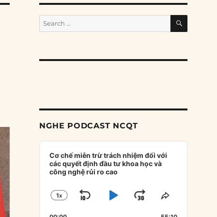
SEARCH
Search
for:
NGHE PODCAST NCQT
Audio
Player
Cơ chế miễn trừ trách nhiệm đối với
các quyết định đầu tư khoa học và
công nghệ rủi ro cao
1
X
SKIP
PLAY
JUMP
CHANGE
SHARE
PLAYBACK
THIS
BACKWARD
PAUSE
FORWARD
00:00
55:10