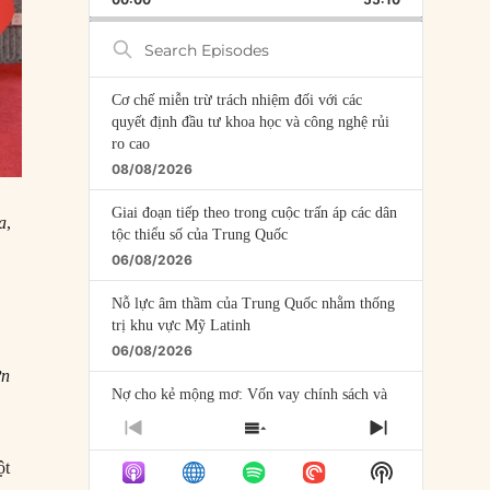
RATE
EPISODE
Search
Episodes
Cơ chế miễn trừ trách nhiệm đối với các
quyết định đầu tư khoa học và công nghệ rủi
ro cao
08/08/2026
Giai đoạn tiếp theo trong cuộc trấn áp các dân
a
,
tộc thiểu số của Trung Quốc
06/08/2026
Nỗ lực âm thầm của Trung Quốc nhằm thống
trị khu vực Mỹ Latinh
06/08/2026
ớn
Nợ cho kẻ mộng mơ: Vốn vay chính sách và
giới hạn của việc cho startup vay vốn
PREVIOUS
SHOW
NEXT
05/08/2026
EPISODE
EPISODES
EPISODE
Show
ột
LIST
Mỹ Latinh đang trở thành “phòng thí nghiệm”