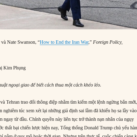
 và Nate Swanson, “
How to End the Iran War
,”
Foreign Policy
,
ị Kim Phụng
uật ngoại giao để biết cách thua một cách khéo léo.
và Tehran trao đổi thông điệp nhằm tìm kiếm một lệnh ngừng bắn mới
 nghiêm túc xem xét lại những giả định sai lầm đã khiến họ sa lầy vào
m ngay từ đầu. Chính quyền này liên tục trở thành nạn nhân của ngụy
ước thất bại chiến lược hiện nay, Tổng thống Donald Trump chủ yếu hà
hỉ nằm ở quy mô hoặc thời gian. Nhưng trên thực tế, cuộc chiến càng 