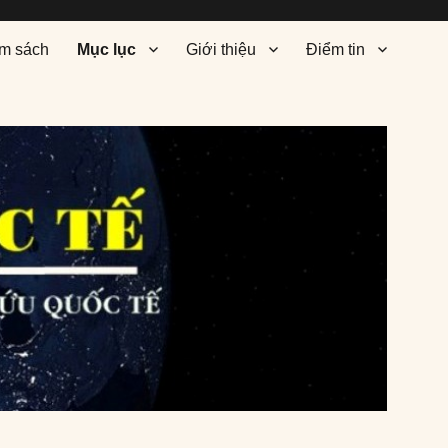
m sách
Mục lục
Giới thiệu
Điểm tin