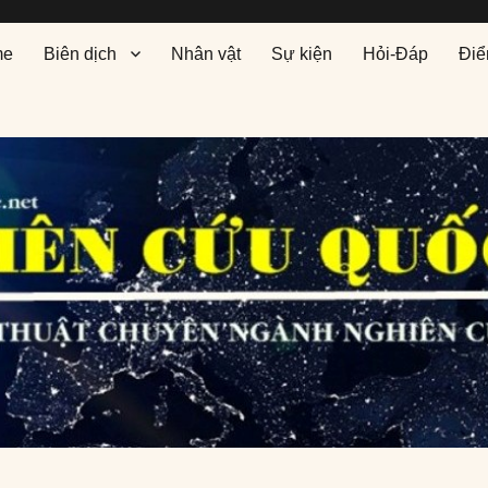
me
Biên dịch
Nhân vật
Sự kiện
Hỏi-Đáp
Điể