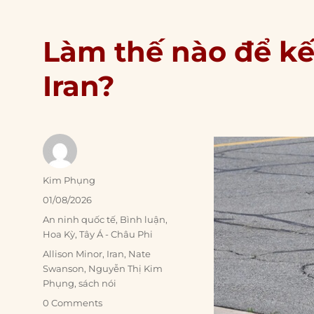
Làm thế nào để kế
Iran?
Author
Kim Phụng
Posted
01/08/2026
on
Categories
An ninh quốc tế
,
Bình luận
,
Hoa Kỳ
,
Tây Á - Châu Phi
Tags
Allison Minor
,
Iran
,
Nate
Swanson
,
Nguyễn Thị Kim
Phụng
,
sách nói
0 Comments