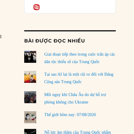
Podcast
của phe cánh hữu mới
Informatio
04/08/2026
Tại sao Trung Quốc phủ nhận cuộc gặp với
Ngoại trưởng Nhật Bản?
g
04/08/2026
BÀI ĐƯỢC ĐỌC NHIỀU
Điểm mù chiến lược của Trump tại Thái Bình
Dương
Giai đoạn tiếp theo trong cuộc trấn áp các
h sách ngoại giao của Trump đang đẩy Thái Lan về phía Trung Quốc”
03/08/2026
dân tộc thiểu số của Trung Quốc
Đặt cược vào thất bại: Các quỹ đầu tư mạo
Tại sao AI lại là một rủi ro đối với Đảng
hiểm quốc gia và khía cạnh chính trị của vốn
Cộng sản Trung Quốc
rủi ro
02/08/2026
Mối nguy khi Châu Âu do dự hỗ trợ
phòng không cho Ukraine
Làm thế nào để kết thúc Chiến tranh Iran?
01/08/2026
Thế giới hôm nay: 07/08/2026
Chiến lược kế tiếp của Bắc Kinh ở Biển Đông
31/07/2026
Nỗ lực âm thầm của Trung Quốc nhằm