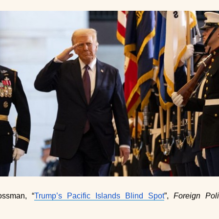
ossman, “
Trump’s Pacific Islands Blind Spot
”,
Foreign Pol