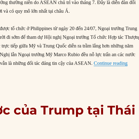
rưởng thường niên do ASEAN chủ trì vào tháng 7. Đây là diễn đàn đối
i và có quy mô lớn nhất tại châu Á.
 được tổ chức ở Philippines từ ngày 20 đến 24/07, Ngoại trưởng Trung
ời đi sớm để tham dự Hội nghị Ngoại trưởng Tổ chức Hợp tác Thượn
c trực tiếp giữa Mỹ và Trung Quốc diễn ra trầm lắng hơn những năm
 Nghị lẫn Ngoại trưởng Mỹ Marco Rubio đều nỗ lực trấn an các nước
“Chín
ẫn là những đối tác đáng tin cậy của ASEAN.
Continue reading
c của Trump tại Thái