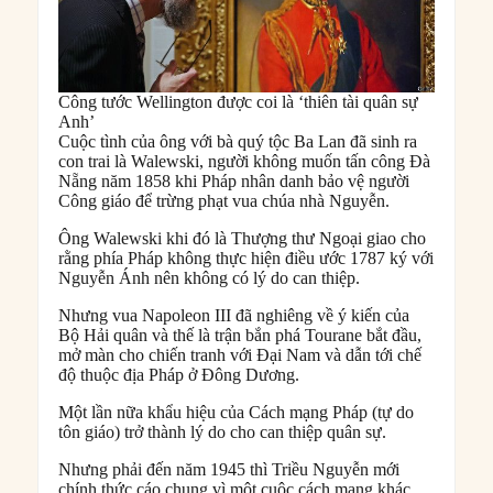
Công tước Wellington được coi là ‘thiên tài quân sự
Anh’
Cuộc tình của ông với bà quý tộc Ba Lan đã sinh ra
con trai là Walewski, người không muốn tấn công Đà
Nẵng năm 1858 khi Pháp nhân danh bảo vệ người
Công giáo để trừng phạt vua chúa nhà Nguyễn.
Ông Walewski khi đó là Thượng thư Ngoại giao cho
rằng phía Pháp không thực hiện điều ước 1787 ký với
Nguyễn Ánh nên không có lý do can thiệp.
Nhưng vua Napoleon III đã nghiêng về ý kiến của
Bộ Hải quân và thế là trận bắn phá Tourane bắt đầu,
mở màn cho chiến tranh với Đại Nam và dẫn tới chế
độ thuộc địa Pháp ở Đông Dương.
Một lần nữa khẩu hiệu của Cách mạng Pháp (tự do
tôn giáo) trở thành lý do cho can thiệp quân sự.
Nhưng phải đến năm 1945 thì Triều Nguyễn mới
chính thức cáo chung vì một cuộc cách mạng khác