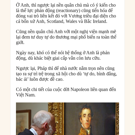
Ở Anh, thì ngược lại nền quân chủ mà có ý kiến cho
là thế lực phản động (reactionary) cũng tiến hóa để
đóng vai trò liên kết đó với Vương triều đại diện cho
cả bốn xứ Anh, Scotland, Wales và Bắc Ireland.
Cũng nền quân chủ Anh với một nghị viện mạnh mẽ
lại đem tư duy tự do thương mại phổ biến ra toàn thế
giới.
Ngày nay, khó có thể nói hệ thống ở Anh là phản
động, dù khác biệt giai cấp vẫn còn lưu cữu.
Ngược lại, Pháp thì để nhà nước nắm trọn nên cũng
tạo ra sự trì trệ trong xã hội cho dù ‘tự do, bình đẳng,
bác ái’ luôn được đề cao.
Có một chi tiết của cuộc đời Napoleon liên quan đến
Việt Nam.