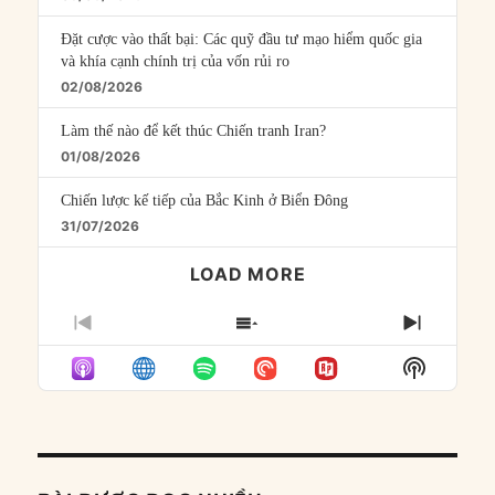
Đặt cược vào thất bại: Các quỹ đầu tư mạo hiểm quốc gia
và khía cạnh chính trị của vốn rủi ro
02/08/2026
Làm thế nào để kết thúc Chiến tranh Iran?
01/08/2026
Chiến lược kế tiếp của Bắc Kinh ở Biển Đông
31/07/2026
LOAD MORE
PREVIOUS
SHOW
NEXT
EPISODE
EPISODES
EPISO
Show
LIST
Podcast
Informat