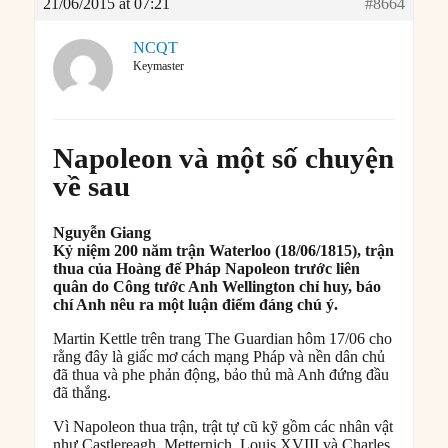
21/06/2015 at 07:21
#8664
NCQT
Keymaster
Napoleon và một số chuyện
về sau
Nguyễn Giang
Kỷ niệm 200 năm trận Waterloo (18/06/1815), trận
thua của Hoàng đế Pháp Napoleon trước liên
quân do Công tước Anh Wellington chỉ huy, báo
chí Anh nêu ra một luận điểm đáng chú ý.
Martin Kettle trên trang The Guardian hôm 17/06 cho
rằng đây là giấc mơ cách mạng Pháp và nền dân chủ
đã thua và phe phản động, bảo thủ mà Anh đứng đầu
đã thắng.
Vì Napoleon thua trận, trật tự cũ kỹ gồm các nhân vật
như Castlereagh, Metternich, Louis XVIII và Charles