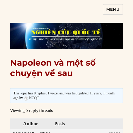
MENU
Nghiên cứu quốc tế
Napoleon và một số
chuyện về sau
This topic has 0 replies, 1 voice, and was last updated
11 years, 1 month
ago
by
NCQT
.
Viewing 0 reply threads
Author
Posts