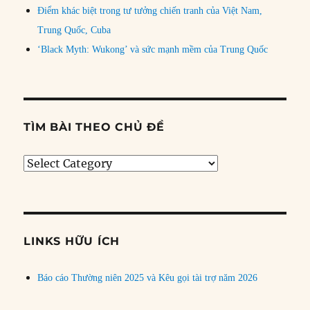
Điểm khác biệt trong tư tưởng chiến tranh của Việt Nam,
Trung Quốc, Cuba
‘Black Myth: Wukong’ và sức mạnh mềm của Trung Quốc
TÌM BÀI THEO CHỦ ĐỀ
Tìm
bài
theo
chủ
đề
LINKS HỮU ÍCH
Báo cáo Thường niên 2025 và Kêu gọi tài trợ năm 2026