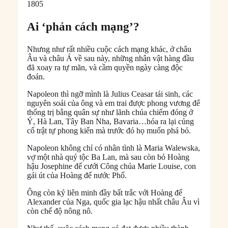
1805
Ai ‘phản cách mạng’?
Nhưng như rất nhiều cuộc cách mạng khác, ở châu
Âu và châu Á về sau này, những nhân vật hàng đầu
đã xoay ra tự mãn, và cầm quyền ngày càng độc
đoán.
Napoleon thì ngỡ mình là Julius Ceasar tái sinh, các
nguyên soái của ông và em trai được phong vương để
thống trị bằng quân sự như lãnh chúa chiếm đóng ở
Ý, Hà Lan, Tây Ban Nha, Bavaria…hóa ra lại củng
cố trật tự phong kiến mà trước đó họ muốn phá bỏ.
Napoleon không chỉ có nhân tình là Maria Walewska,
vợ một nhà quý tộc Ba Lan, mà sau còn bỏ Hoàng
hậu Josephine để cưới Công chúa Marie Louise, con
gái út của Hoàng đế nước Phổ.
Ông còn ký liên minh đầy bất trắc với Hoàng đế
Alexander của Nga, quốc gia lạc hậu nhất châu Âu vì
còn chế độ nông nô.