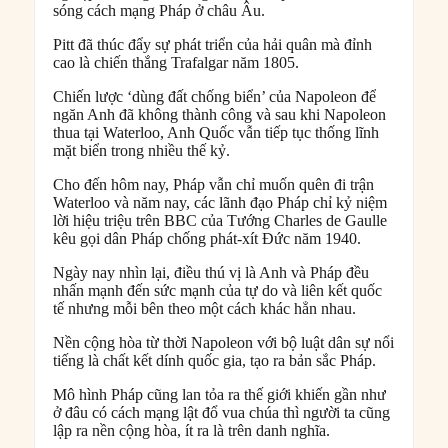
sóng cách mạng Pháp ở châu Âu.
Pitt đã thúc đẩy sự phát triển của hải quân mà đỉnh
cao là chiến thắng Trafalgar năm 1805.
Chiến lược ‘dùng đất chống biển’ của Napoleon để
ngăn Anh đã không thành công và sau khi Napoleon
thua tại Waterloo, Anh Quốc vẫn tiếp tục thống lĩnh
mặt biển trong nhiều thế kỷ.
Cho đến hôm nay, Pháp vẫn chỉ muốn quên đi trận
Waterloo và năm nay, các lãnh đạo Pháp chỉ kỷ niệm
lời hiệu triệu trên BBC của Tướng Charles de Gaulle
kêu gọi dân Pháp chống phát-xít Đức năm 1940.
Ngày nay nhìn lại, điều thú vị là Anh và Pháp đều
nhấn mạnh đến sức mạnh của tự do và liên kết quốc
tế nhưng mỗi bên theo một cách khác hẳn nhau.
Nền cộng hòa từ thời Napoleon với bộ luật dân sự nổi
tiếng là chất kết dính quốc gia, tạo ra bản sắc Pháp.
Mô hình Pháp cũng lan tỏa ra thế giới khiến gần như
ở đâu có cách mạng lật đổ vua chúa thì người ta cũng
lập ra nền cộng hòa, ít ra là trên danh nghĩa.