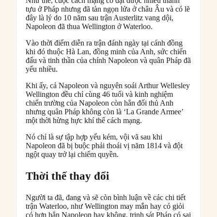
Như thế, cuộc cách mạng có đạt được nhiều thành
tựu ở Pháp nhưng đã tàn ngọn lửa ở châu Âu và có lẽ
đây là lý do 10 năm sau trận Austerlitz vang dội,
Napoleon đã thua Wellington ở Waterloo.
Vào thời điểm diễn ra trận đánh ngày tại cánh đồng
khi đó thuộc Hà Lan, đồng minh của Anh, sức chiến
đấu và tinh thần của chính Napoleon và quân Pháp đã
yếu nhiều.
Khi ấy, cả Napoleon và nguyên soái Arthur Wellesley
Wellington đều chỉ cùng 46 tuổi và kinh nghiệm
chiến trường của Napoleon còn hẳn đối thủ Anh
nhưng quân Pháp không còn là ‘La Grande Armee’
một thời hừng hực khí thế cách mạng.
Nó chỉ là sự tập hợp yếu kém, vội vã sau khi
Napoleon đã bị buộc phải thoái vị năm 1814 và đột
ngột quay trở lại chiếm quyền.
Thời thế thay đổi
Người ta đã, đang và sẽ còn bình luận về các chi tiết
trận Waterloo, như Wellington may mắn hay có giỏi
có hơn hẳn Napoleon hay không, trinh sát Pháp có sai