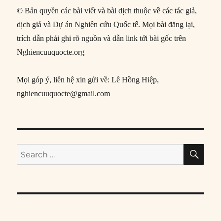
© Bản quyền các bài viết và bài dịch thuộc về các tác giả,
dịch giả và Dự án Nghiên cứu Quốc tế. Mọi bài đăng lại,
trích dẫn phải ghi rõ nguồn và dẫn link tới bài gốc trên
Nghiencuuquocte.org
Mọi góp ý, liên hệ xin gửi về: Lê Hồng Hiệp,
nghiencuuquocte@gmail.com
SE
Search
for: