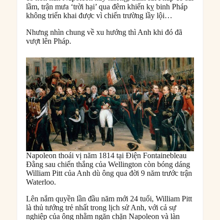
lầm, trận mưa ‘trời hại’ qua đêm khiến kỵ binh Pháp
không triển khai được vì chiến trường lầy lội…
Nhưng nhìn chung về xu hướng thì Anh khi đó đã
vượt lên Pháp.
Napoleon thoái vị năm 1814 tại Điện Fontainebleau
Đằng sau chiến thắng của Wellington còn bóng dáng
William Pitt của Anh dù ông qua đời 9 năm trước trận
Waterloo.
Lên nắm quyền lần đầu năm mới 24 tuổi, William Pitt
là thủ tướng trẻ nhất trong lịch sử Anh, với cả sự
nghiệp của ông nhằm ngăn chặn Napoleon và làn