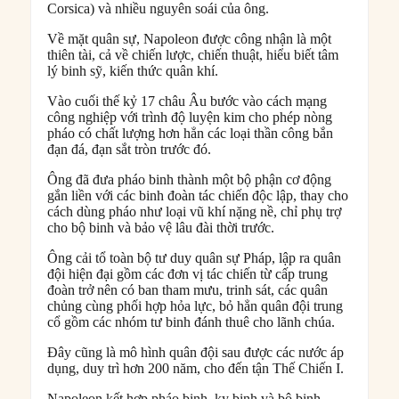
Corsica) và nhiều nguyên soái của ông.
Về mặt quân sự, Napoleon được công nhận là một
thiên tài, cả về chiến lược, chiến thuật, hiểu biết tâm
lý binh sỹ, kiến thức quân khí.
Vào cuối thế kỷ 17 châu Âu bước vào cách mạng
công nghiệp với trình độ luyện kim cho phép nòng
pháo có chất lượng hơn hẳn các loại thần công bắn
đạn đá, đạn sắt tròn trước đó.
Ông đã đưa pháo binh thành một bộ phận cơ động
gắn liền với các binh đoàn tác chiến độc lập, thay cho
cách dùng pháo như loại vũ khí nặng nề, chỉ phụ trợ
cho bộ binh và bảo vệ lâu đài thời trước.
Ông cải tổ toàn bộ tư duy quân sự Pháp, lập ra quân
đội hiện đại gồm các đơn vị tác chiến từ cấp trung
đoàn trở nên có ban tham mưu, trinh sát, các quân
chủng cùng phối hợp hỏa lực, bỏ hẳn quân đội trung
cổ gồm các nhóm tư binh đánh thuê cho lãnh chúa.
Đây cũng là mô hình quân đội sau được các nước áp
dụng, duy trì hơn 200 năm, cho đến tận Thế Chiến I.
Napoleon kết hợp pháo binh, kỵ binh và bộ binh