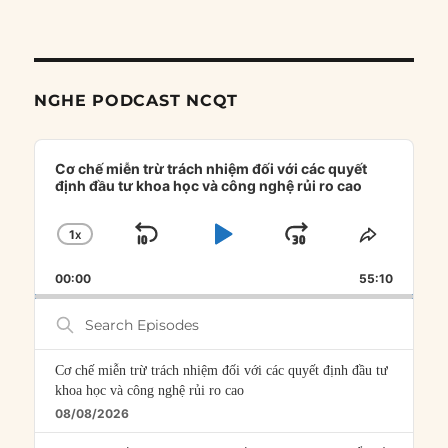
NGHE PODCAST NCQT
Audio
Player
Cơ chế miễn trừ trách nhiệm đối với các quyết
định đầu tư khoa học và công nghệ rủi ro cao
1
X
SKIP
PLAY
JUMP
CHANGE
SHARE
PLAYBACK
THIS
BACKWARD
PAUSE
FORWARD
00:00
RATE
55:10
EPISOD
Search
Episodes
Cơ chế miễn trừ trách nhiệm đối với các quyết định đầu tư
khoa học và công nghệ rủi ro cao
08/08/2026