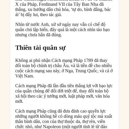
X của Pháp, Ferdinand VII của Tây Ban Nha đã
thắng, xu hướng dân chủ hóa, ‘tự do, bình đẳng, bác
ái’ bị đẩy lui, theo tác giả.
Nhìn từ nước Anh, xứ sở ngày nay vẫn có chế độ
quân chủ lập hiến, đây quả là một cách nhìn táo bạo
nhưng chưa hẳn đã đúng.
Thiên tài quân sự
Không ai phủ nhận Cách mạng Pháp 1789 đã thay
đổi toàn bộ chính trị châu Âu, và là tiền đề cho nhiều
cuộc cách mạng sau này, ở Nga, Trung Quốc, và cả ở
Việt Nam.
Cách mạng Pháp đã lần đầu tiên thắng lợi với bạo lực
của quần chúng để đổi đời triệt để, thay đổi toàn bộ
xã hội theo các ý tưởng mới, luật pháp mới, văn hóa
mới.
Cách mạng Pháp cũng đã đưa đỉnh cao quyền lực
những người không hề có dòng máu quý tộc mà xuất
thân bình dân, con của thợ thuộc da, thợ rèn, viên
chức nhỏ, như Napoleon (một người tỉnh lẻ từ đảo