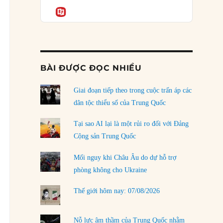
Podcast
của phe cánh hữu mới
Informatio
04/08/2026
Tại sao Trung Quốc phủ nhận cuộc gặp với
Ngoại trưởng Nhật Bản?
04/08/2026
BÀI ĐƯỢC ĐỌC NHIỀU
Điểm mù chiến lược của Trump tại Thái Bình
Dương
Giai đoạn tiếp theo trong cuộc trấn áp các
03/08/2026
dân tộc thiểu số của Trung Quốc
Đặt cược vào thất bại: Các quỹ đầu tư mạo
Tại sao AI lại là một rủi ro đối với Đảng
hiểm quốc gia và khía cạnh chính trị của vốn
Cộng sản Trung Quốc
rủi ro
02/08/2026
Mối nguy khi Châu Âu do dự hỗ trợ
phòng không cho Ukraine
Làm thế nào để kết thúc Chiến tranh Iran?
01/08/2026
Thế giới hôm nay: 07/08/2026
Chiến lược kế tiếp của Bắc Kinh ở Biển Đông
31/07/2026
Nỗ lực âm thầm của Trung Quốc nhằm