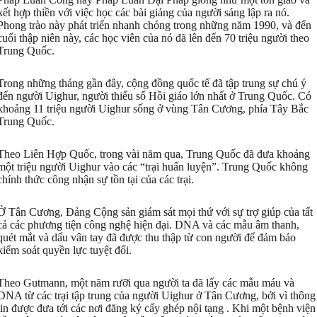
kết hợp thiền với việc học các bài giảng của người sáng lập ra nó.
Phong trào này phát triển nhanh chóng trong những năm 1990, và đến
cuối thập niên này, các học viên của nó đã lên đến 70 triệu người theo
Trung Quốc.
Trong những tháng gần đây, cộng đồng quốc tế đã tập trung sự chú ý
đến người Uighur, người thiểu số Hồi giáo lớn nhất ở Trung Quốc. Có
khoảng 11 triệu người Uighur sống ở vùng Tân Cương, phía Tây Bắc
Trung Quốc.
Theo Liên Hợp Quốc, trong vài năm qua, Trung Quốc đã đưa khoảng
một triệu người Uighur vào các “trại huấn luyện”. Trung Quốc không
chính thức công nhận sự tồn tại của các trại.
Ở Tân Cương, Đảng Cộng sản giám sát mọi thứ với sự trợ giúp của tất
cả các phương tiện công nghệ hiện đại. DNA và các mẫu âm thanh,
quét mắt và dấu vân tay đã được thu thập từ con người để đảm bảo
kiểm soát quyền lực tuyệt đối.
Theo Gutmann, một năm rưỡi qua người ta đã lấy các mẫu máu và
DNA từ các trại tập trung của người Uighur ở Tân Cương, bởi vì thông
tin được đưa tới các nơi đăng ký cấy ghép nội tạng . Khi một bệnh viện