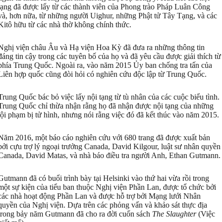
tạng đã được lấy từ các thành viên của Phong trào Pháp Luân Công
và, hơn nữa, từ những người Uighur, những Phật tử Tây Tạng, và các
Kitô hữu từ các nhà thờ không chính thức.
Nghị viện châu Âu và Hạ viện Hoa Kỳ đã đưa ra những thông tin
đáng tin cậy trong các tuyên bố của họ và đã yêu cầu được giải thích từ
phía Trung Quốc. Ngoài ra, vào năm 2015 Ủy ban chống tra tấn của
Liên hợp quốc cũng đòi hỏi có nghiên cứu độc lập từ Trung Quốc.
Trung Quốc bác bỏ việc lấy nội tạng từ tù nhân của các cuộc biểu tình.
Trung Quốc chỉ thừa nhận rằng họ đã nhận được nội tạng của những
tội phạm bị tử hình, nhưng nói rằng việc đó đã kết thúc vào năm 2015.
Năm 2016, một báo cáo nghiên cứu với 680 trang đã được xuất bản
bởi cựu trợ lý ngoại trưởng Canada, David Kilgour, luật sư nhân quyền
Canada, David Matas, và nhà báo điều tra người Anh, Ethan Gutmann.
Gutmann đã có buổi trình bày tại Helsinki vào thứ hai vừa rồi trong
một sự kiện của tiểu ban thuộc Nghị viện Phần Lan, được tổ chức bởi
các nhà hoạt động Phần Lan và được hỗ trợ bởi Mạng lưới Nhân
quyền của Nghị viện. Dựa trên các phỏng vấn và khảo sát thực địa
trong bảy năm Gutmann đã cho ra đời cuốn sách
The Slaughter
(Việc