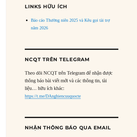
đề
LINKS HỮU ÍCH
Báo cáo Thường niên 2025 và Kêu gọi tài trợ
năm 2026
NCQT TRÊN TELEGRAM
Theo dõi NCQT trên Telegram để nhận được
thông báo bài viết mới và các thông tin, tài
liệu… hữu ích khác:
https://t.me/DAnghiencuuquocte
NHẬN THÔNG BÁO QUA EMAIL