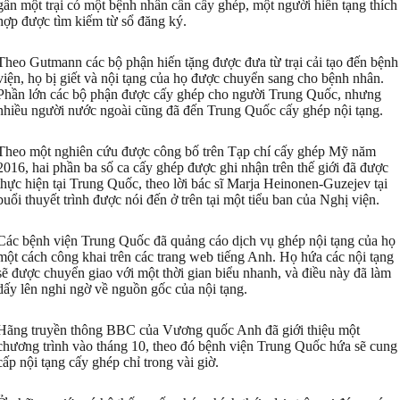
gần một trại có một bệnh nhân cần cấy ghép, một người hiến tạng thích
hợp được tìm kiếm từ sổ đăng ký.
Theo Gutmann các bộ phận hiến tặng được đưa từ trại cải tạo đến bệnh
viện, họ bị giết và nội tạng của họ được chuyển sang cho bệnh nhân.
Phần lớn các bộ phận được cấy ghép cho người Trung Quốc, nhưng
nhiều người nước ngoài cũng đã đến Trung Quốc cấy ghép nội tạng.
Theo một nghiên cứu được công bố trên Tạp chí cấy ghép Mỹ năm
2016, hai phần ba số ca cấy ghép được ghi nhận trên thế giới đã được
thực hiện tại Trung Quốc, theo lời bác sĩ Marja Heinonen-Guzejev tại
buổi thuyết trình được nói đến ở trên tại một tiểu ban của Nghị viện.
Các bệnh viện Trung Quốc đã quảng cáo dịch vụ ghép nội tạng của họ
một cách công khai trên các trang web tiếng Anh. Họ hứa các nội tạng
sẽ được chuyển giao với một thời gian biểu nhanh, và điều này đã làm
dấy lên nghi ngờ về nguồn gốc của nội tạng.
Hãng truyền thông BBC của Vương quốc Anh đã giới thiệu một
chương trình vào tháng 10, theo đó bệnh viện Trung Quốc hứa sẽ cung
cấp nội tạng cấy ghép chỉ trong vài giờ.