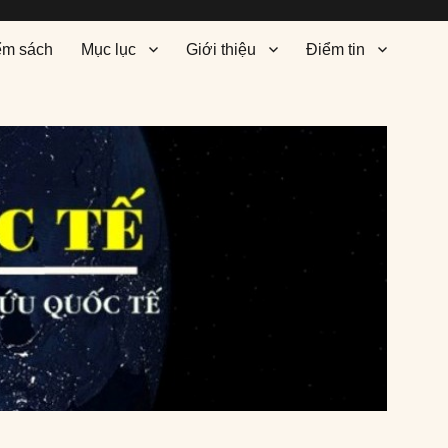
ểm sách
Mục lục
Giới thiệu
Điểm tin