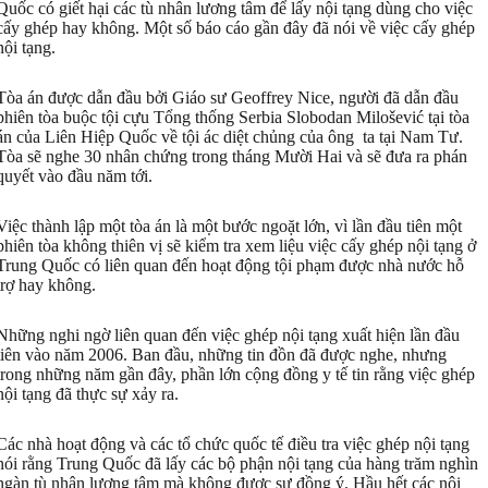
Quốc có giết hại các tù nhân lương tâm để lấy nội tạng dùng cho việc
cấy ghép hay không. Một số báo cáo gần đây đã nói về việc cấy ghép
nội tạng.
Tòa án được dẫn đầu bởi Giáo sư Geoffrey Nice, người đã dẫn đầu
phiên tòa buộc tội cựu Tổng thống Serbia Slobodan Milošević tại tòa
án của Liên Hiệp Quốc về tội ác diệt chủng của ông ta tại Nam Tư.
Tòa sẽ nghe 30 nhân chứng trong tháng Mười Hai và sẽ đưa ra phán
quyết vào đầu năm tới.
Việc thành lập một tòa án là một bước ngoặt lớn, vì lần đầu tiên một
phiên tòa không thiên vị sẽ kiểm tra xem liệu việc cấy ghép nội tạng ở
Trung Quốc có liên quan đến hoạt động tội phạm được nhà nước hỗ
trợ hay không.
Những nghi ngờ liên quan đến việc ghép nội tạng xuất hiện lần đầu
tiên vào năm 2006. Ban đầu, những tin đồn đã được nghe, nhưng
trong những năm gần đây, phần lớn cộng đồng y tế tin rằng việc ghép
nội tạng đã thực sự xảy ra.
Các nhà hoạt động và các tổ chức quốc tế điều tra việc ghép nội tạng
nói rằng Trung Quốc đã lấy các bộ phận nội tạng của hàng trăm nghìn
ngàn tù nhân lương tâm mà không được sự đồng ý. Hầu hết các nội