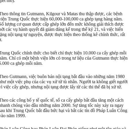
giết mổ).
Theo thông tin Gutmann, Kilgour và Matas thu thập được, các bệnh
viện Trung Quốc thực hiện 60,000-100,000 ca ghép tạng hàng năm.
Số lượng cơ quan được cấp ghép lớn đến mức không giải thích được
bởi các vụ hành quyết đã giảm đáng kể trong thế kỷ 21, và việc hiến
tặng nội tạng tự nguyện, được thực hiện theo thống kê chính thức, rất
ít.
Trung Quốc chính thức cho biết chỉ thực hiện 10.000 ca cấy ghép mỗi
năm. Chỉ có một bệnh viện lớn có trong tư liệu của Gutmann thực hiện
5.000 ca ghép mỗi năm.
Theo Gutmann, việc buôn bán nội tạng bắt đầu vào những năm 1980
như một việc phụ của các vụ xử tử tù nhân. Người ta không giết người
vì việc cấy ghép, nhưng nội tạng được lấy từ các thi thể đã bị xử tử.
Theo các công bố y tế quốc tế, số ca cấy ghép bắt đầu tăng một cách
nhanh chóng vào đầu những năm 2000. Sự tăng tốc này xảy ra ngay
sau khi Trung Quốc bắt đầu bức hại và bắt các tín đồ Pháp Luân Công
vào năm 1999.
Pháp Luân Công hay Pháp Luân Đại Pháp giống như một tôn giáo và