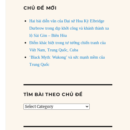
CHỦ ĐỀ MỚI
Hai bài diễn văn của Đại sứ Hoa Kỳ Elbridge
Durbrow trong dịp khởi công và khánh thành xa
lộ Sài Gòn – Biên Hòa
Điểm khác biệt trong tư tưởng chiến tranh của
Việt Nam, Trung Quốc, Cuba
‘Black Myth: Wukong’ và sức mạnh mềm của
Trung Quốc
TÌM BÀI THEO CHỦ ĐỀ
Tìm
bài
theo
chủ