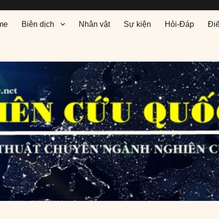
me
Biên dịch
Nhân vật
Sự kiện
Hỏi-Đáp
Đi