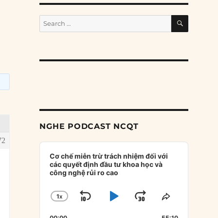
SEARCH
Search
for:
NGHE PODCAST NCQT
72
Audio
Player
Cơ chế miễn trừ trách nhiệm đối với
các quyết định đầu tư khoa học và
công nghệ rủi ro cao
1
X
SKIP
PLAY
JUMP
CHANGE
SHARE
PLAYBACK
THIS
BACKWARD
PAUSE
FORWARD
00:00
55:10