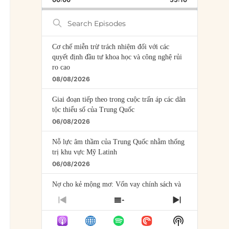
RATE
EPISODE
Search
Episodes
Cơ chế miễn trừ trách nhiệm đối với các
quyết định đầu tư khoa học và công nghệ rủi
ro cao
08/08/2026
Giai đoạn tiếp theo trong cuộc trấn áp các dân
tộc thiểu số của Trung Quốc
06/08/2026
Nỗ lực âm thầm của Trung Quốc nhằm thống
trị khu vực Mỹ Latinh
06/08/2026
Nợ cho kẻ mộng mơ: Vốn vay chính sách và
giới hạn của việc cho startup vay vốn
PREVIOUS
SHOW
NEXT
05/08/2026
EPISODE
EPISODES
EPISODE
Show
LIST
Mỹ Latinh đang trở thành “phòng thí nghiệm”