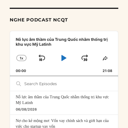
NGHE PODCAST NCQT
Audio
Player
Nỗ lực âm thầm của Trung Quốc nhằm thống trị
khu vực Mỹ Latinh
1
X
SKIP
PLAY
JUMP
CHANGE
SHARE
PLAYBACK
THIS
BACKWARD
PAUSE
FORWARD
00:00
RATE
21:08
EPISOD
Search
Episodes
Nỗ lực âm thầm của Trung Quốc nhằm thống trị khu vực
Mỹ Latinh
06/08/2026
Nợ cho kẻ mộng mơ: Vốn vay chính sách và giới hạn của
việc cho startup vay vốn