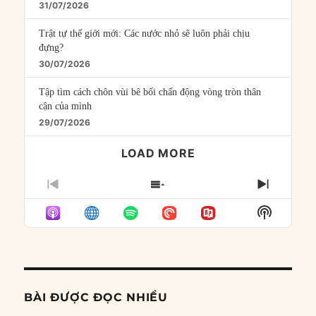
31/07/2026
Trật tự thế giới mới: Các nước nhỏ sẽ luôn phải chịu
đựng?
30/07/2026
Tập tìm cách chôn vùi bê bối chấn động vòng tròn thân
cận của mình
29/07/2026
LOAD MORE
PREVIOUS
SHOW
NEXT
EPISODE
EPISODES
EPISO
Show
LIST
Podcast
Informat
BÀI ĐƯỢC ĐỌC NHIỀU