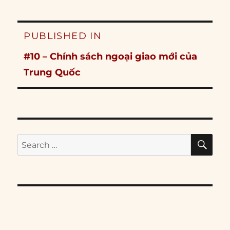
Post
PUBLISHED IN
navigation
#10 – Chính sách ngoại giao mới của
Trung Quốc
SE
Search
for: