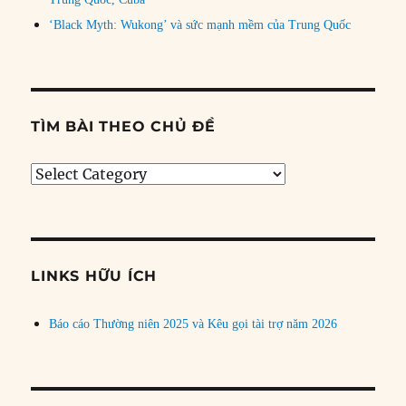
‘Black Myth: Wukong’ và sức mạnh mềm của Trung Quốc
TÌM BÀI THEO CHỦ ĐỀ
Tìm
bài
theo
chủ
đề
LINKS HỮU ÍCH
Báo cáo Thường niên 2025 và Kêu gọi tài trợ năm 2026