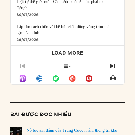
Trật tự thế giới mới: Các nước nhỏ sẽ luôn phải chịu
đựng?
30/07/2026
Tập tìm cách chôn vùi bê bối chấn động vòng tròn thân
cận của mình
29/07/2026
LOAD MORE
PREVIOUS
SHOW
NEXT
EPISODE
EPISODES
EPISO
Show
LIST
Podcast
Informat
BÀI ĐƯỢC ĐỌC NHIỀU
Nỗ lực âm thầm của Trung Quốc nhằm thống trị khu