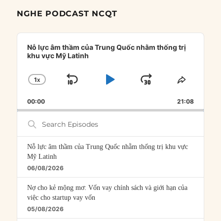
NGHE PODCAST NCQT
Audio
Player
Nỗ lực âm thầm của Trung Quốc nhằm thống trị
khu vực Mỹ Latinh
1
X
SKIP
PLAY
JUMP
CHANGE
SHARE
PLAYBACK
THIS
BACKWARD
PAUSE
FORWARD
00:00
RATE
21:08
EPISOD
Search
Episodes
Nỗ lực âm thầm của Trung Quốc nhằm thống trị khu vực
Mỹ Latinh
06/08/2026
Nợ cho kẻ mộng mơ: Vốn vay chính sách và giới hạn của
việc cho startup vay vốn
05/08/2026