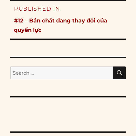
Post
PUBLISHED IN
navigation
#12 – Bản chất đang thay đổi của
quyền lực
SE
Search
for: