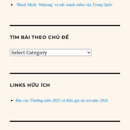
‘Black Myth: Wukong’ và sức mạnh mềm của Trung Quốc
TÌM BÀI THEO CHỦ ĐỀ
Tìm
bài
theo
chủ
đề
LINKS HỮU ÍCH
Báo cáo Thường niên 2025 và Kêu gọi tài trợ năm 2026