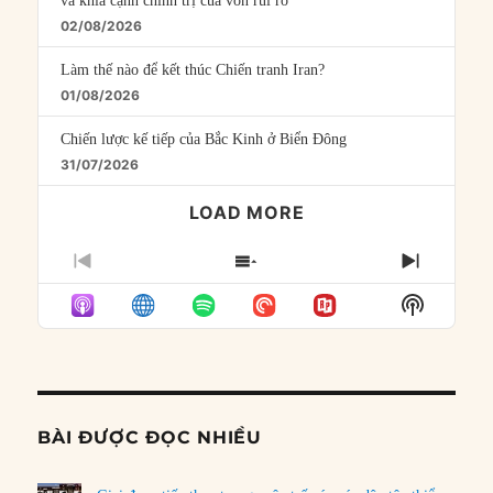
và khía cạnh chính trị của vốn rủi ro
02/08/2026
Làm thế nào để kết thúc Chiến tranh Iran?
01/08/2026
Chiến lược kế tiếp của Bắc Kinh ở Biển Đông
31/07/2026
LOAD MORE
PREVIOUS
SHOW
NEXT
EPISODE
EPISODES
EPISO
Show
LIST
Podcast
Informat
BÀI ĐƯỢC ĐỌC NHIỀU