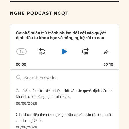
NGHE PODCAST NCQT
Audio
Player
Cơ chế miễn trừ trách nhiệm đối với các quyết
định đầu tư khoa học và công nghệ rủi ro cao
1
X
SKIP
PLAY
JUMP
CHANGE
SHARE
PLAYBACK
THIS
BACKWARD
PAUSE
FORWARD
00:00
RATE
55:10
EPISOD
Search
Episodes
Cơ chế miễn trừ trách nhiệm đối với các quyết định đầu tư
khoa học và công nghệ rủi ro cao
08/08/2026
Giai đoạn tiếp theo trong cuộc trấn áp các dân tộc thiểu số
của Trung Quốc
06/08/2026