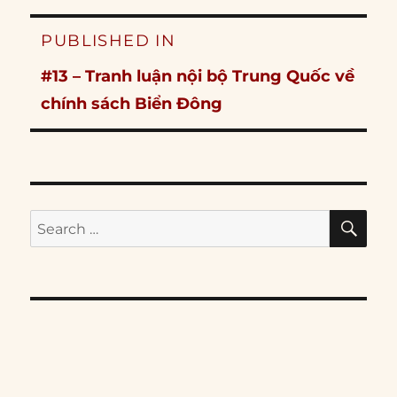
Post
PUBLISHED IN
navigation
#13 – Tranh luận nội bộ Trung Quốc về
chính sách Biển Đông
SE
Search
for: