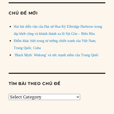
CHỦ ĐỀ MỚI
Hai bài diễn văn của Đại sứ Hoa Kỳ Elbridge Durbrow trong
dịp khởi công và khánh thành xa lộ Sài Gòn – Biên Hòa
Điểm khác biệt trong tư tưởng chiến tranh của Việt Nam,
Trung Quốc, Cuba
‘Black Myth: Wukong’ và sức mạnh mềm của Trung Quốc
TÌM BÀI THEO CHỦ ĐỀ
Tìm
bài
theo