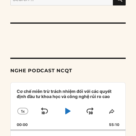
for:
NGHE PODCAST NCQT
Audio
Player
Cơ chế miễn trừ trách nhiệm đối với các quyết
định đầu tư khoa học và công nghệ rủi ro cao
1
X
SKIP
PLAY
JUMP
CHANGE
SHARE
PLAYBACK
THIS
BACKWARD
PAUSE
FORWARD
00:00
RATE
55:10
EPISOD
Search