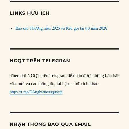
chủ
đề
LINKS HỮU ÍCH
Báo cáo Thường niên 2025 và Kêu gọi tài trợ năm 2026
NCQT TRÊN TELEGRAM
Theo dõi NCQT trên Telegram để nhận được thông báo bài
viết mới và các thông tin, tài liệu… hữu ích khác:
https://t.me/DAnghiencuuquocte
NHẬN THÔNG BÁO QUA EMAIL