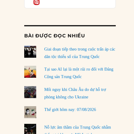
Informatio
04/08/2026
Điểm mù chiến lược của Trump tại Thái Bình
Dương
03/08/2026
BÀI ĐƯỢC ĐỌC NHIỀU
Đặt cược vào thất bại: Các quỹ đầu tư mạo
hiểm quốc gia và khía cạnh chính trị của vốn
rủi ro
Giai đoạn tiếp theo trong cuộc trấn áp các
02/08/2026
dân tộc thiểu số của Trung Quốc
Làm thế nào để kết thúc Chiến tranh Iran?
Tại sao AI lại là một rủi ro đối với Đảng
01/08/2026
Cộng sản Trung Quốc
Chiến lược kế tiếp của Bắc Kinh ở Biển Đông
Mối nguy khi Châu Âu do dự hỗ trợ
31/07/2026
phòng không cho Ukraine
Trật tự thế giới mới: Các nước nhỏ sẽ luôn
Thế giới hôm nay: 07/08/2026
phải chịu đựng?
30/07/2026
Nỗ lực âm thầm của Trung Quốc nhằm
LOAD MORE