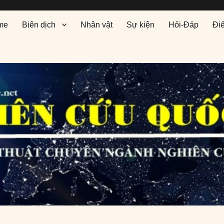
me
Biên dịch
Nhân vật
Sự kiện
Hỏi-Đáp
Đi