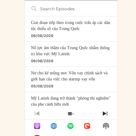
Search
Episodes
Giai đoạn tiếp theo trong cuộc trấn áp các dân
tộc thiểu số của Trung Quốc
06/08/2026
Nỗ lực âm thầm của Trung Quốc nhằm thống
trị khu vực Mỹ Latinh
06/08/2026
Nợ cho kẻ mộng mơ: Vốn vay chính sách và
giới hạn của việc cho startup vay vốn
05/08/2026
Mỹ Latinh đang trở thành “phòng thí nghiệm”
của phe cánh hữu mới
04/08/2026
PREVIOUS
SHOW
NEXT
EPISODE
EPISODES
EPISODE
Tại sao Trung Quốc phủ nhận cuộc gặp với
Show
LIST
Ngoại trưởng Nhật Bản?
Podcast