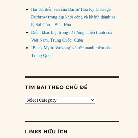
Hai bài diễn văn của Đại sứ Hoa Kỳ Elbridge
Durbrow trong dịp khởi công và khánh thành xa
lộ Sài Gòn – Biên Hòa
Điểm khác biệt trong tư tưởng chiến tranh của
Việt Nam, Trung Quốc, Cuba
‘Black Myth: Wukong’ và sức mạnh mềm của
Trung Quốc
TÌM BÀI THEO CHỦ ĐỀ
Tìm
bài
theo
chủ
đề
LINKS HỮU ÍCH