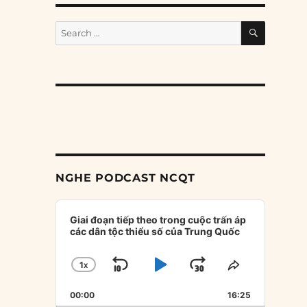
SEARCH
Search
for:
NGHE PODCAST NCQT
Audio
Player
Giai đoạn tiếp theo trong cuộc trấn áp
các dân tộc thiểu số của Trung Quốc
1
X
SKIP
PLAY
JUMP
CHANGE
SHARE
PLAYBACK
THIS
BACKWARD
PAUSE
FORWARD
00:00
RATE
16:25
EPISODE