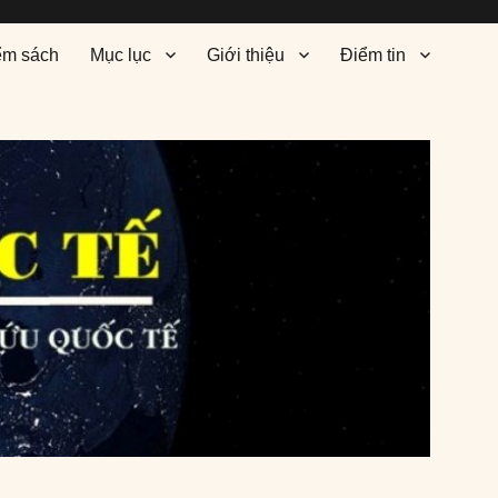
ểm sách
Mục lục
Giới thiệu
Điểm tin