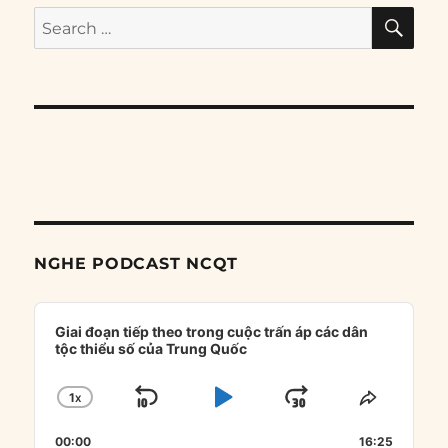
SE
Search
for:
NGHE PODCAST NCQT
Audio
Player
Giai đoạn tiếp theo trong cuộc trấn áp các dân
tộc thiểu số của Trung Quốc
1
X
SKIP
PLAY
JUMP
CHANGE
SHARE
PLAYBACK
THIS
BACKWARD
PAUSE
FORWARD
00:00
RATE
16:25
EPISOD