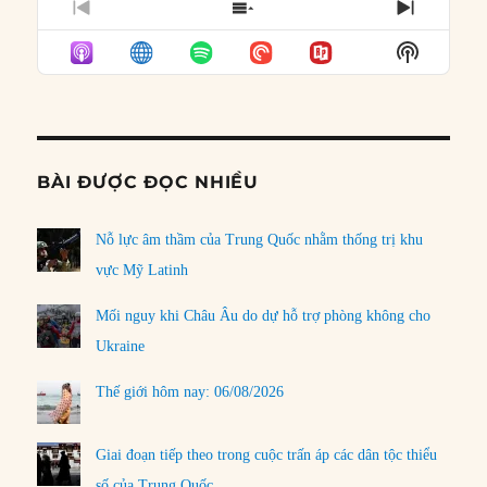
PREVIOUS
SHOW
NEXT
EPISODE
EPISODES
EPISO
Show
LIST
Podcast
Informat
BÀI ĐƯỢC ĐỌC NHIỀU
Nỗ lực âm thầm của Trung Quốc nhằm thống trị khu
vực Mỹ Latinh
Mối nguy khi Châu Âu do dự hỗ trợ phòng không cho
Ukraine
Thế giới hôm nay: 06/08/2026
Giai đoạn tiếp theo trong cuộc trấn áp các dân tộc thiểu
số của Trung Quốc