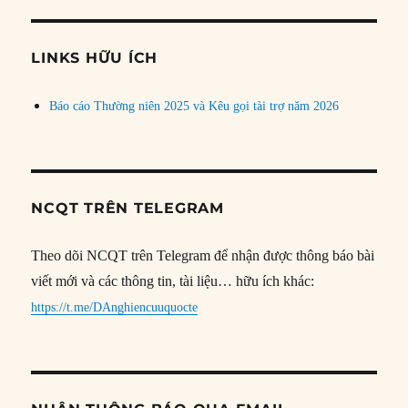
theo
chủ
đề
LINKS HỮU ÍCH
Báo cáo Thường niên 2025 và Kêu gọi tài trợ năm 2026
NCQT TRÊN TELEGRAM
Theo dõi NCQT trên Telegram để nhận được thông báo bài
viết mới và các thông tin, tài liệu… hữu ích khác:
https://t.me/DAnghiencuuquocte