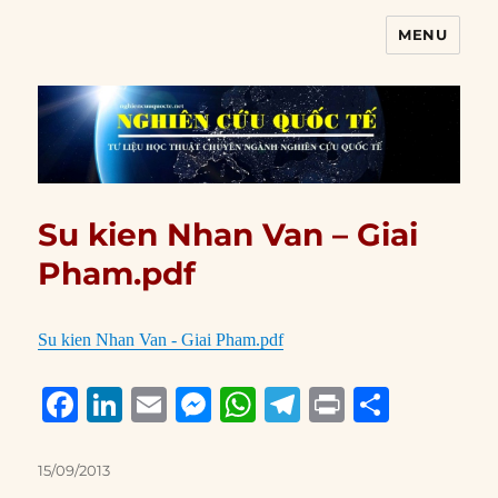
MENU
Nghiên cứu quốc tế
Su kien Nhan Van – Giai
Pham.pdf
Su kien Nhan Van - Giai Pham.pdf
F
Li
E
M
W
T
P
S
a
n
m
e
h
el
ri
h
c
k
ai
ss
at
e
n
a
Posted
15/09/2013
on