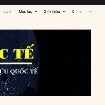
ểm sách
Mục lục
Giới thiệu
Điểm tin