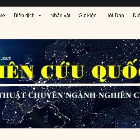
me
Biên dịch
Nhân vật
Sự kiện
Hỏi-Đáp
Đi