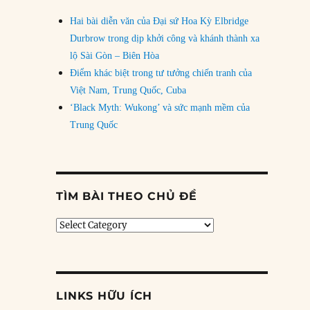
Hai bài diễn văn của Đại sứ Hoa Kỳ Elbridge
Durbrow trong dịp khởi công và khánh thành xa
lộ Sài Gòn – Biên Hòa
Điểm khác biệt trong tư tưởng chiến tranh của
Việt Nam, Trung Quốc, Cuba
‘Black Myth: Wukong’ và sức mạnh mềm của
Trung Quốc
TÌM BÀI THEO CHỦ ĐỀ
Tìm
bài
theo
chủ
đề
LINKS HỮU ÍCH