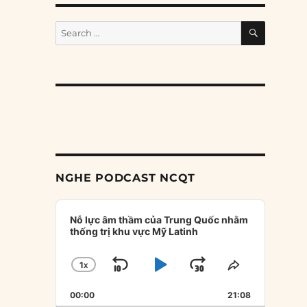
SEARCH
Search
for:
NGHE PODCAST NCQT
Audio
Player
Nỗ lực âm thầm của Trung Quốc nhằm
thống trị khu vực Mỹ Latinh
1
X
SKIP
PLAY
JUMP
CHANGE
SHARE
PLAYBACK
THIS
BACKWARD
PAUSE
FORWARD
00:00
RATE
21:08
EPISODE