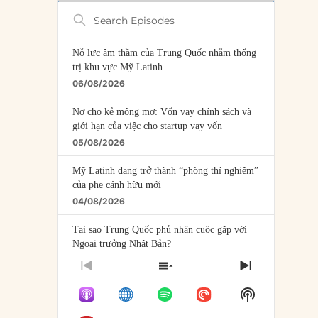
Search
Episodes
Nỗ lực âm thầm của Trung Quốc nhằm thống
trị khu vực Mỹ Latinh
06/08/2026
Nợ cho kẻ mộng mơ: Vốn vay chính sách và
giới hạn của việc cho startup vay vốn
05/08/2026
Mỹ Latinh đang trở thành “phòng thí nghiệm”
của phe cánh hữu mới
04/08/2026
Tại sao Trung Quốc phủ nhận cuộc gặp với
Ngoại trưởng Nhật Bản?
04/08/2026
PREVIOUS
SHOW
NEXT
EPISODE
EPISODES
EPISODE
Điểm mù chiến lược của Trump tại Thái Bình
Show
LIST
Dương
Podcast