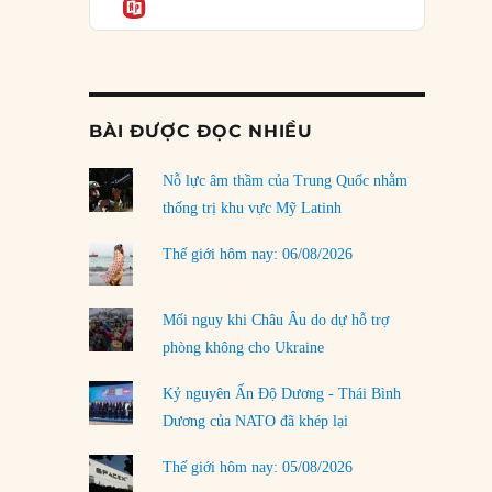
Informatio
03/08/2026
Đặt cược vào thất bại: Các quỹ đầu tư mạo
hiểm quốc gia và khía cạnh chính trị của vốn
rủi ro
02/08/2026
BÀI ĐƯỢC ĐỌC NHIỀU
Làm thế nào để kết thúc Chiến tranh Iran?
Nỗ lực âm thầm của Trung Quốc nhằm
01/08/2026
thống trị khu vực Mỹ Latinh
Chiến lược kế tiếp của Bắc Kinh ở Biển Đông
31/07/2026
Thế giới hôm nay: 06/08/2026
Trật tự thế giới mới: Các nước nhỏ sẽ luôn
phải chịu đựng?
Mối nguy khi Châu Âu do dự hỗ trợ
30/07/2026
phòng không cho Ukraine
Tập tìm cách chôn vùi bê bối chấn động vòng
Kỷ nguyên Ấn Độ Dương - Thái Bình
tròn thân cận của mình
Dương của NATO đã khép lại
29/07/2026
Thế giới hôm nay: 05/08/2026
LOAD MORE