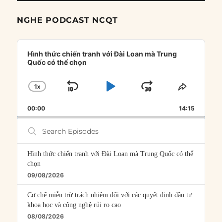
NGHE PODCAST NCQT
Audio
Player
Hình thức chiến tranh với Đài Loan mà Trung
Quốc có thể chọn
1
X
SKIP
PLAY
JUMP
CHANGE
SHARE
PLAYBACK
THIS
BACKWARD
PAUSE
FORWARD
00:00
RATE
14:15
EPISOD
Search
Episodes
Hình thức chiến tranh với Đài Loan mà Trung Quốc có thể
chọn
09/08/2026
Cơ chế miễn trừ trách nhiệm đối với các quyết định đầu tư
khoa học và công nghệ rủi ro cao
08/08/2026