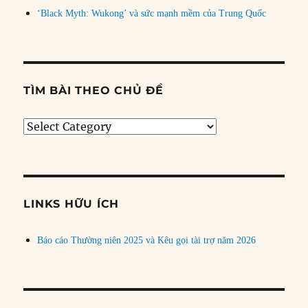
‘Black Myth: Wukong’ và sức mạnh mềm của Trung Quốc
TÌM BÀI THEO CHỦ ĐỀ
Tìm
bài
theo
chủ
đề
LINKS HỮU ÍCH
Báo cáo Thường niên 2025 và Kêu gọi tài trợ năm 2026