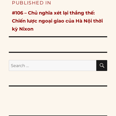
PUBLISHED IN
navigation
#106 – Chủ nghĩa xét lại thắng thế:
Chiến lược ngoại giao của Hà Nội thời
kỳ Nixon
SE
Search
for: