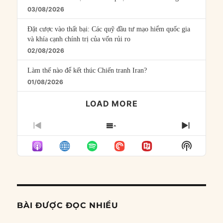
03/08/2026
Đặt cược vào thất bại: Các quỹ đầu tư mạo hiểm quốc gia
và khía cạnh chính trị của vốn rủi ro
02/08/2026
Làm thế nào để kết thúc Chiến tranh Iran?
01/08/2026
LOAD MORE
PREVIOUS
SHOW
NEXT
EPISODE
EPISODES
EPISO
Show
LIST
Podcast
Informat
BÀI ĐƯỢC ĐỌC NHIỀU