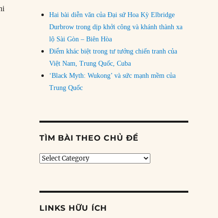
hi
Hai bài diễn văn của Đại sứ Hoa Kỳ Elbridge
Durbrow trong dịp khởi công và khánh thành xa
lộ Sài Gòn – Biên Hòa
Điểm khác biệt trong tư tưởng chiến tranh của
Việt Nam, Trung Quốc, Cuba
‘Black Myth: Wukong’ và sức mạnh mềm của
Trung Quốc
TÌM BÀI THEO CHỦ ĐỀ
Tìm
bài
theo
chủ
đề
LINKS HỮU ÍCH