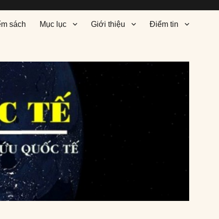
ểm sách
Mục lục
Giới thiệu
Điểm tin