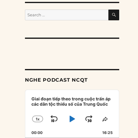
i
SEARCH
Search
for:
NGHE PODCAST NCQT
Audio
Player
Giai đoạn tiếp theo trong cuộc trấn áp
các dân tộc thiểu số của Trung Quốc
1
X
SKIP
PLAY
JUMP
CHANGE
SHARE
PLAYBACK
THIS
BACKWARD
PAUSE
FORWARD
00:00
RATE
16:25
EPISODE