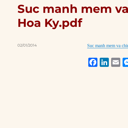
Suc manh mem va 
Hoa Ky.pdf
Posted
02/01/2014
Suc manh mem va chin
on
F
Li
E
a
n
c
k
a
e
e
l
b
d
o
I
o
n
k