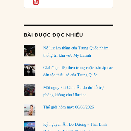
Informatio
04/08/2026
Điểm mù chiến lược của Trump tại Thái Bình
Dương
03/08/2026
BÀI ĐƯỢC ĐỌC NHIỀU
Đặt cược vào thất bại: Các quỹ đầu tư mạo
hiểm quốc gia và khía cạnh chính trị của vốn
rủi ro
Nỗ lực âm thầm của Trung Quốc nhằm
02/08/2026
thống trị khu vực Mỹ Latinh
Làm thế nào để kết thúc Chiến tranh Iran?
Giai đoạn tiếp theo trong cuộc trấn áp các
01/08/2026
dân tộc thiểu số của Trung Quốc
Chiến lược kế tiếp của Bắc Kinh ở Biển Đông
Mối nguy khi Châu Âu do dự hỗ trợ
31/07/2026
phòng không cho Ukraine
Trật tự thế giới mới: Các nước nhỏ sẽ luôn
Thế giới hôm nay: 06/08/2026
phải chịu đựng?
30/07/2026
Kỷ nguyên Ấn Độ Dương - Thái Bình
LOAD MORE