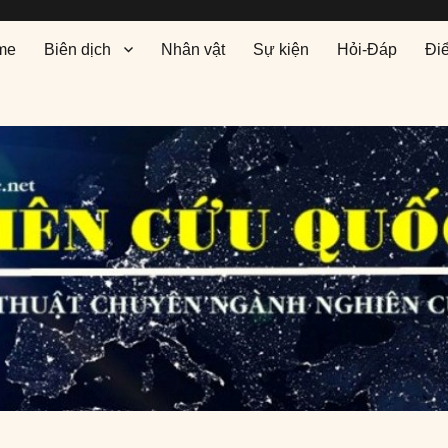
me
Biên dịch
Nhân vật
Sự kiện
Hỏi-Đáp
Đi