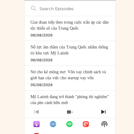
Search
Episodes
Giai đoạn tiếp theo trong cuộc trấn áp các dân
tộc thiểu số của Trung Quốc
06/08/2026
Nỗ lực âm thầm của Trung Quốc nhằm thống
trị khu vực Mỹ Latinh
06/08/2026
Nợ cho kẻ mộng mơ: Vốn vay chính sách và
giới hạn của việc cho startup vay vốn
05/08/2026
Mỹ Latinh đang trở thành “phòng thí nghiệm”
của phe cánh hữu mới
04/08/2026
PREVIOUS
SHOW
NEXT
EPISODE
EPISODES
EPISODE
Tại sao Trung Quốc phủ nhận cuộc gặp với
Show
LIST
Ngoại trưởng Nhật Bản?
Podcast