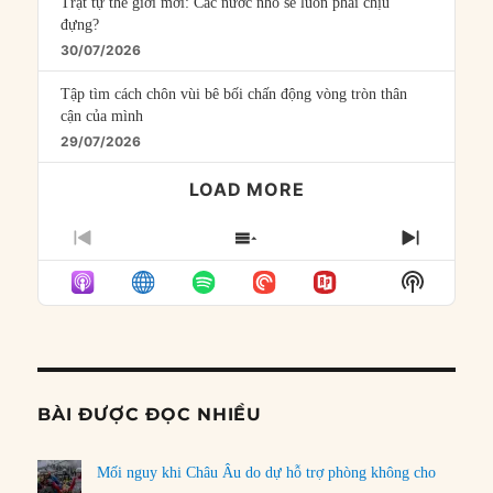
Trật tự thế giới mới: Các nước nhỏ sẽ luôn phải chịu
đựng?
30/07/2026
Tập tìm cách chôn vùi bê bối chấn động vòng tròn thân
cận của mình
29/07/2026
LOAD MORE
PREVIOUS
SHOW
NEXT
EPISODE
EPISODES
EPISO
Show
LIST
Podcast
Informat
BÀI ĐƯỢC ĐỌC NHIỀU
Mối nguy khi Châu Âu do dự hỗ trợ phòng không cho