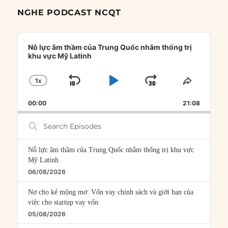
NGHE PODCAST NCQT
Audio
Player
Nỗ lực âm thầm của Trung Quốc nhằm thống trị
khu vực Mỹ Latinh
1
X
SKIP
PLAY
JUMP
CHANGE
SHARE
PLAYBACK
THIS
BACKWARD
PAUSE
FORWARD
00:00
RATE
21:08
EPISOD
Search
Episodes
Nỗ lực âm thầm của Trung Quốc nhằm thống trị khu vực
Mỹ Latinh
06/08/2026
Nợ cho kẻ mộng mơ: Vốn vay chính sách và giới hạn của
việc cho startup vay vốn
05/08/2026