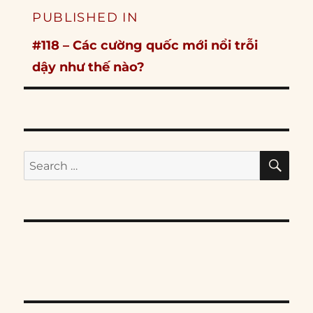
Post
PUBLISHED IN
navigation
#118 – Các cường quốc mới nổi trỗi
dậy như thế nào?
SE
Search
for: