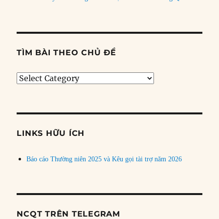
TÌM BÀI THEO CHỦ ĐỀ
Tìm
bài
theo
chủ
đề
LINKS HỮU ÍCH
Báo cáo Thường niên 2025 và Kêu gọi tài trợ năm 2026
NCQT TRÊN TELEGRAM