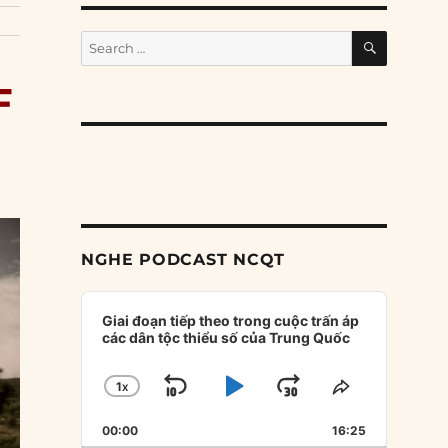
SEARCH
Search
for:
F
NGHE PODCAST NCQT
Audio
Player
Giai đoạn tiếp theo trong cuộc trấn áp
các dân tộc thiểu số của Trung Quốc
1
X
SKIP
PLAY
JUMP
CHANGE
SHARE
PLAYBACK
THIS
BACKWARD
PAUSE
FORWARD
00:00
RATE
16:25
EPISODE