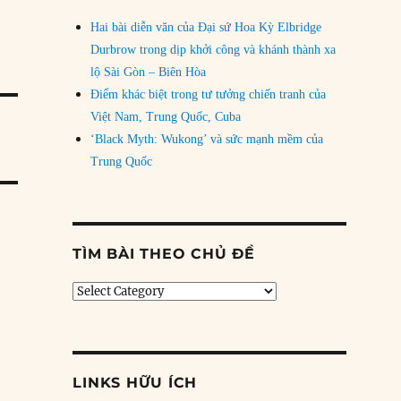
Hai bài diễn văn của Đại sứ Hoa Kỳ Elbridge
Durbrow trong dịp khởi công và khánh thành xa
lộ Sài Gòn – Biên Hòa
Điểm khác biệt trong tư tưởng chiến tranh của
Việt Nam, Trung Quốc, Cuba
‘Black Myth: Wukong’ và sức mạnh mềm của
Trung Quốc
TÌM BÀI THEO CHỦ ĐỀ
Tìm
bài
theo
chủ
đề
LINKS HỮU ÍCH