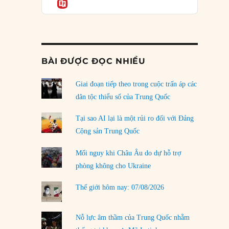
Informatio
04/08/2026
Điểm mù chiến lược của Trump tại Thái Bình
Dương
03/08/2026
BÀI ĐƯỢC ĐỌC NHIỀU
Đặt cược vào thất bại: Các quỹ đầu tư mạo
hiểm quốc gia và khía cạnh chính trị của vốn
rủi ro
Giai đoạn tiếp theo trong cuộc trấn áp các
02/08/2026
dân tộc thiểu số của Trung Quốc
Làm thế nào để kết thúc Chiến tranh Iran?
Tại sao AI lại là một rủi ro đối với Đảng
01/08/2026
Cộng sản Trung Quốc
Chiến lược kế tiếp của Bắc Kinh ở Biển Đông
Mối nguy khi Châu Âu do dự hỗ trợ
31/07/2026
phòng không cho Ukraine
Trật tự thế giới mới: Các nước nhỏ sẽ luôn
Thế giới hôm nay: 07/08/2026
phải chịu đựng?
30/07/2026
Nỗ lực âm thầm của Trung Quốc nhằm
LOAD MORE