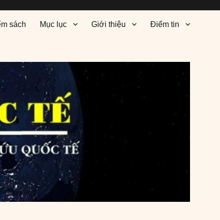
ểm sách
Mục lục
Giới thiệu
Điểm tin