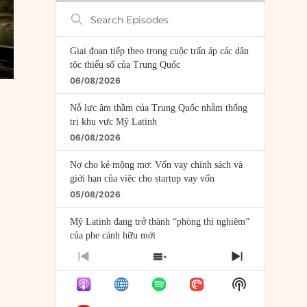
Search
Episodes
Giai đoạn tiếp theo trong cuộc trấn áp các dân
tộc thiểu số của Trung Quốc
06/08/2026
Nỗ lực âm thầm của Trung Quốc nhằm thống
trị khu vực Mỹ Latinh
06/08/2026
Nợ cho kẻ mộng mơ: Vốn vay chính sách và
giới hạn của việc cho startup vay vốn
05/08/2026
Mỹ Latinh đang trở thành “phòng thí nghiệm”
của phe cánh hữu mới
04/08/2026
PREVIOUS
SHOW
NEXT
EPISODE
EPISODES
EPISODE
Tại sao Trung Quốc phủ nhận cuộc gặp với
Show
LIST
Ngoại trưởng Nhật Bản?
Podcast