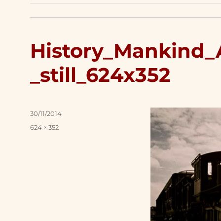
History_Mankind_
_still_624x352
Posted
30/11/2014
on
Full
624 × 352
size