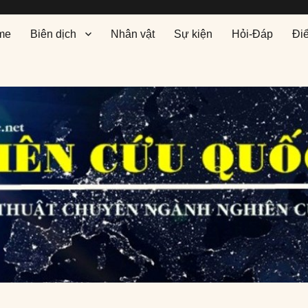
me
Biên dịch
Nhân vật
Sự kiện
Hỏi-Đáp
Đi