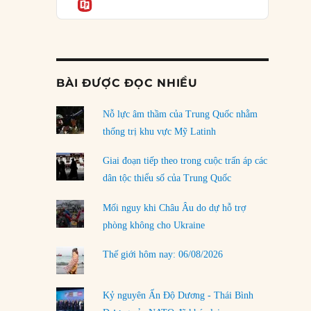
Informatio
04/08/2026
Điểm mù chiến lược của Trump tại Thái Bình
Dương
03/08/2026
BÀI ĐƯỢC ĐỌC NHIỀU
Đặt cược vào thất bại: Các quỹ đầu tư mạo
hiểm quốc gia và khía cạnh chính trị của vốn
rủi ro
Nỗ lực âm thầm của Trung Quốc nhằm
02/08/2026
thống trị khu vực Mỹ Latinh
Làm thế nào để kết thúc Chiến tranh Iran?
Giai đoạn tiếp theo trong cuộc trấn áp các
01/08/2026
dân tộc thiểu số của Trung Quốc
Chiến lược kế tiếp của Bắc Kinh ở Biển Đông
Mối nguy khi Châu Âu do dự hỗ trợ
31/07/2026
phòng không cho Ukraine
Trật tự thế giới mới: Các nước nhỏ sẽ luôn
Thế giới hôm nay: 06/08/2026
phải chịu đựng?
30/07/2026
Kỷ nguyên Ấn Độ Dương - Thái Bình
LOAD MORE