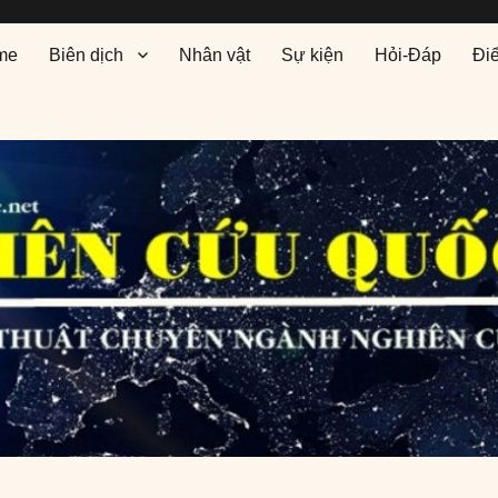
me
Biên dịch
Nhân vật
Sự kiện
Hỏi-Đáp
Đi