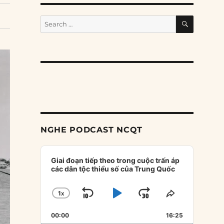
SEARCH
Search
for:
NGHE PODCAST NCQT
Audio
Player
Giai đoạn tiếp theo trong cuộc trấn áp
các dân tộc thiểu số của Trung Quốc
1
X
SKIP
PLAY
JUMP
CHANGE
SHARE
PLAYBACK
THIS
BACKWARD
PAUSE
FORWARD
00:00
RATE
16:25
EPISODE