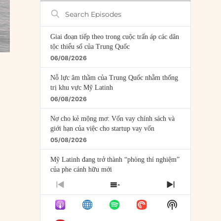
Search
Episodes
Giai đoạn tiếp theo trong cuộc trấn áp các dân
tộc thiểu số của Trung Quốc
06/08/2026
Nỗ lực âm thầm của Trung Quốc nhằm thống
trị khu vực Mỹ Latinh
06/08/2026
Nợ cho kẻ mộng mơ: Vốn vay chính sách và
giới hạn của việc cho startup vay vốn
05/08/2026
Mỹ Latinh đang trở thành “phòng thí nghiệm”
của phe cánh hữu mới
04/08/2026
PREVIOUS
SHOW
NEXT
EPISODE
EPISODES
EPISODE
Tại sao Trung Quốc phủ nhận cuộc gặp với
Show
LIST
Ngoại trưởng Nhật Bản?
Podcast