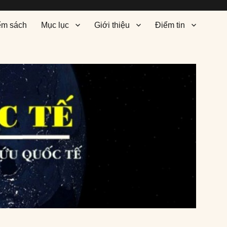
ểm sách
Mục lục
Giới thiệu
Điểm tin