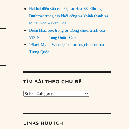
Hai bài diễn văn của Đại sứ Hoa Kỳ Elbridge
Durbrow trong dịp khởi công và khánh thành xa
lộ Sài Gòn – Biên Hòa
Điểm khác biệt trong tư tưởng chiến tranh của
Việt Nam, Trung Quốc, Cuba
‘Black Myth: Wukong’ và sức mạnh mềm của
Trung Quốc
TÌM BÀI THEO CHỦ ĐỀ
Tìm
bài
theo
chủ
đề
LINKS HỮU ÍCH