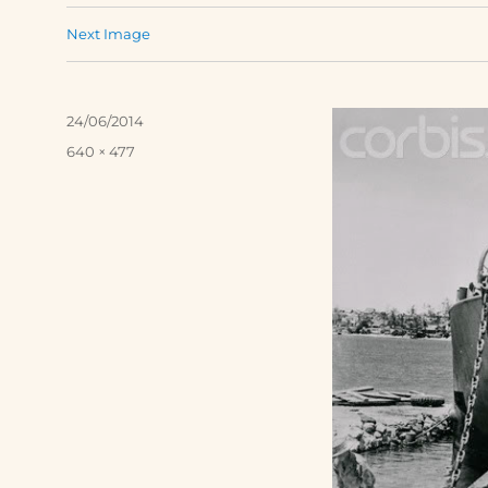
Next Image
Posted
24/06/2014
on
Full
640 × 477
size