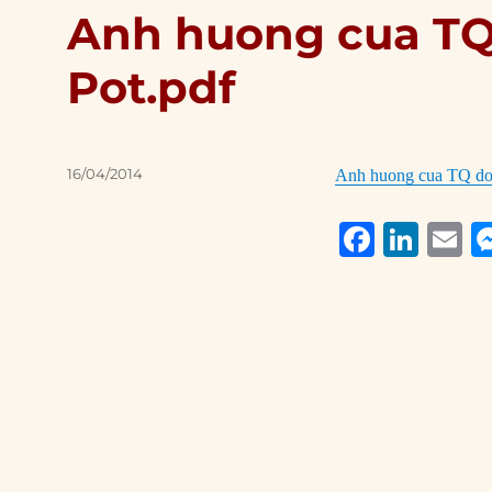
Anh huong cua TQ 
Pot.pdf
Posted
16/04/2014
Anh huong cua TQ doi
on
F
Li
E
a
n
c
k
a
e
e
l
b
d
o
I
o
n
k