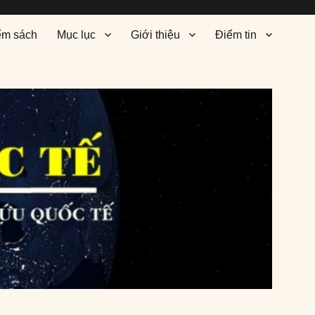
ểm sách
Mục lục
Giới thiệu
Điểm tin