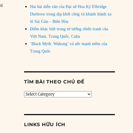
hi
Hai bài diễn văn của Đại sứ Hoa Kỳ Elbridge
Durbrow trong dịp khởi công và khánh thành xa
lộ Sài Gòn – Biên Hòa
Điểm khác biệt trong tư tưởng chiến tranh của
Việt Nam, Trung Quốc, Cuba
‘Black Myth: Wukong’ và sức mạnh mềm của
Trung Quốc
TÌM BÀI THEO CHỦ ĐỀ
Tìm
bài
theo
chủ
đề
LINKS HỮU ÍCH