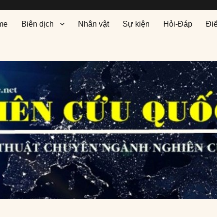
me
Biên dịch
Nhân vật
Sự kiện
Hỏi-Đáp
Đi