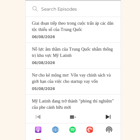
Search
Episodes
Giai đoạn tiếp theo trong cuộc trấn áp các dân
tộc thiểu số của Trung Quốc
06/08/2026
Nỗ lực âm thầm của Trung Quốc nhằm thống
trị khu vực Mỹ Latinh
06/08/2026
Nợ cho kẻ mộng mơ: Vốn vay chính sách và
giới hạn của việc cho startup vay vốn
05/08/2026
Mỹ Latinh đang trở thành “phòng thí nghiệm”
của phe cánh hữu mới
04/08/2026
PREVIOUS
SHOW
NEXT
EPISODE
EPISODES
EPISODE
Tại sao Trung Quốc phủ nhận cuộc gặp với
Show
LIST
Ngoại trưởng Nhật Bản?
Podcast