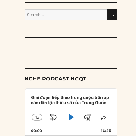
SEARCH
Search
for:
NGHE PODCAST NCQT
Audio
Player
Giai đoạn tiếp theo trong cuộc trấn áp
các dân tộc thiểu số của Trung Quốc
1
X
SKIP
PLAY
JUMP
CHANGE
SHARE
PLAYBACK
THIS
BACKWARD
PAUSE
FORWARD
00:00
RATE
16:25
EPISODE