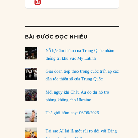
Informatio
04/08/2026
Điểm mù chiến lược của Trump tại Thái Bình
Dương
03/08/2026
BÀI ĐƯỢC ĐỌC NHIỀU
Đặt cược vào thất bại: Các quỹ đầu tư mạo
hiểm quốc gia và khía cạnh chính trị của vốn
rủi ro
Nỗ lực âm thầm của Trung Quốc nhằm
02/08/2026
thống trị khu vực Mỹ Latinh
Làm thế nào để kết thúc Chiến tranh Iran?
Giai đoạn tiếp theo trong cuộc trấn áp các
01/08/2026
dân tộc thiểu số của Trung Quốc
Chiến lược kế tiếp của Bắc Kinh ở Biển Đông
Mối nguy khi Châu Âu do dự hỗ trợ
31/07/2026
phòng không cho Ukraine
Trật tự thế giới mới: Các nước nhỏ sẽ luôn
Thế giới hôm nay: 06/08/2026
phải chịu đựng?
30/07/2026
Tại sao AI lại là một rủi ro đối với Đảng
LOAD MORE