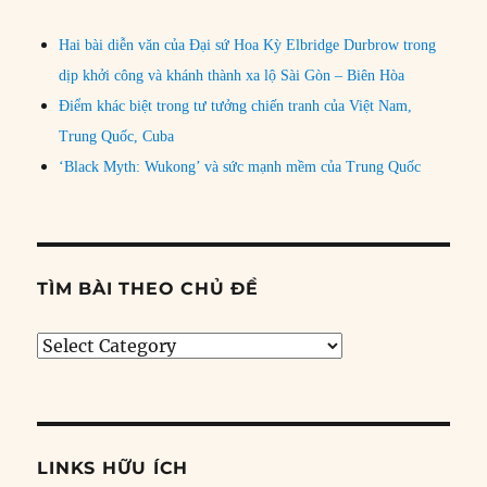
Hai bài diễn văn của Đại sứ Hoa Kỳ Elbridge Durbrow trong
dịp khởi công và khánh thành xa lộ Sài Gòn – Biên Hòa
Điểm khác biệt trong tư tưởng chiến tranh của Việt Nam,
Trung Quốc, Cuba
‘Black Myth: Wukong’ và sức mạnh mềm của Trung Quốc
TÌM BÀI THEO CHỦ ĐỀ
Tìm
bài
theo
chủ
đề
LINKS HỮU ÍCH