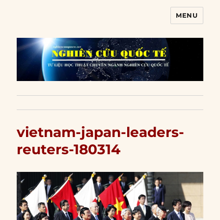
MENU
Nghiên cứu quốc tế
vietnam-japan-leaders-
reuters-180314