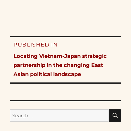
Post
PUBLISHED IN
navigation
Locating Vietnam-Japan strategic
partnership in the changing East
Asian political landscape
SE
Search
for: