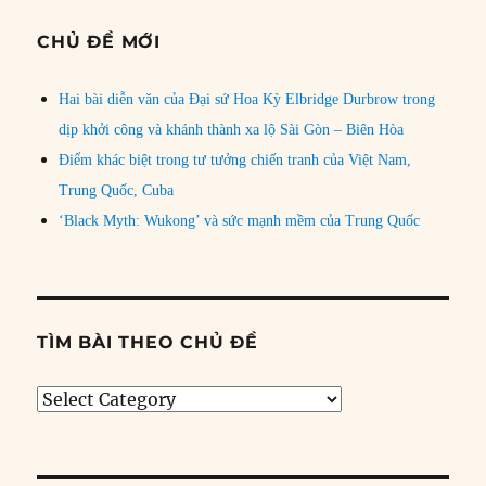
CHỦ ĐỀ MỚI
Hai bài diễn văn của Đại sứ Hoa Kỳ Elbridge Durbrow trong
dịp khởi công và khánh thành xa lộ Sài Gòn – Biên Hòa
Điểm khác biệt trong tư tưởng chiến tranh của Việt Nam,
Trung Quốc, Cuba
‘Black Myth: Wukong’ và sức mạnh mềm của Trung Quốc
TÌM BÀI THEO CHỦ ĐỀ
Tìm
bài
theo