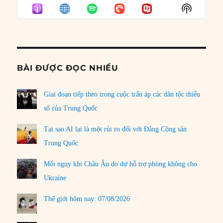
EPISODE
EPISODES
EPISO
Show
LIST
Podcast
Informat
BÀI ĐƯỢC ĐỌC NHIỀU
Giai đoạn tiếp theo trong cuộc trấn áp các dân tộc thiểu
số của Trung Quốc
Tại sao AI lại là một rủi ro đối với Đảng Cộng sản
Trung Quốc
Mối nguy khi Châu Âu do dự hỗ trợ phòng không cho
Ukraine
Thế giới hôm nay: 07/08/2026