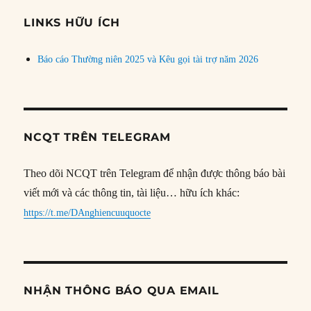
chủ
đề
LINKS HỮU ÍCH
Báo cáo Thường niên 2025 và Kêu gọi tài trợ năm 2026
NCQT TRÊN TELEGRAM
Theo dõi NCQT trên Telegram để nhận được thông báo bài
viết mới và các thông tin, tài liệu… hữu ích khác:
https://t.me/DAnghiencuuquocte
NHẬN THÔNG BÁO QUA EMAIL