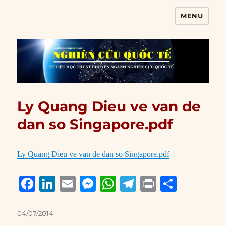
MENU
Nghiên cứu quốc tế
Ly Quang Dieu ve van de
dan so Singapore.pdf
Ly Quang Dieu ve van de dan so Singapore.pdf
F
Li
E
M
W
T
P
S
a
n
m
e
h
el
ri
h
c
k
ai
ss
at
e
n
a
Posted
04/07/2014
on