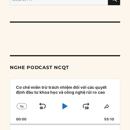
for:
NGHE PODCAST NCQT
Audio
Player
Cơ chế miễn trừ trách nhiệm đối với các quyết
định đầu tư khoa học và công nghệ rủi ro cao
1
X
SKIP
PLAY
JUMP
CHANGE
SHARE
PLAYBACK
THIS
BACKWARD
PAUSE
FORWARD
00:00
RATE
55:10
EPISOD
Search