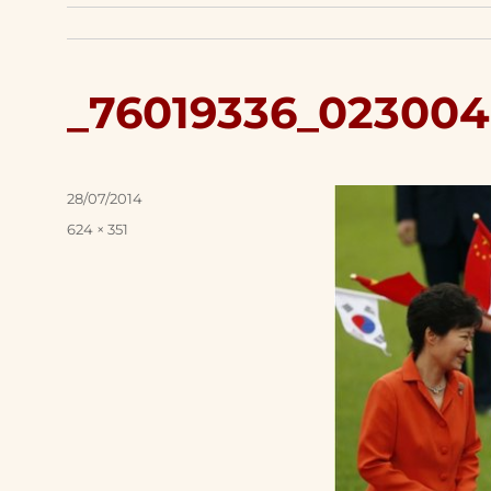
_76019336_023004
Posted
28/07/2014
on
Full
624 × 351
size