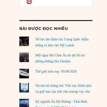
Informatio
03/08/2026
Đặt cược vào thất bại: Các quỹ đầu tư mạo
hiểm quốc gia và khía cạnh chính trị của vốn
rủi ro
02/08/2026
BÀI ĐƯỢC ĐỌC NHIỀU
Làm thế nào để kết thúc Chiến tranh Iran?
Nỗ lực âm thầm của Trung Quốc nhằm
01/08/2026
thống trị khu vực Mỹ Latinh
Chiến lược kế tiếp của Bắc Kinh ở Biển Đông
31/07/2026
Mối nguy khi Châu Âu do dự hỗ trợ
phòng không cho Ukraine
Trật tự thế giới mới: Các nước nhỏ sẽ luôn
phải chịu đựng?
Thế giới hôm nay: 05/08/2026
30/07/2026
Tập tìm cách chôn vùi bê bối chấn động vòng
Nợ cho kẻ mộng mơ: Vốn vay chính sách
tròn thân cận của mình
và giới hạn của việc cho startup vay vốn
29/07/2026
Kỷ nguyên Ấn Độ Dương - Thái Bình
LOAD MORE