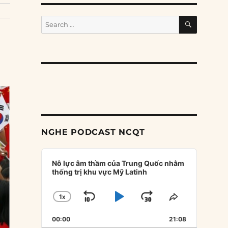
SEARCH
Search
for:
NGHE PODCAST NCQT
Audio
Player
Nỗ lực âm thầm của Trung Quốc nhằm
thống trị khu vực Mỹ Latinh
1
X
SKIP
PLAY
JUMP
CHANGE
SHARE
PLAYBACK
THIS
BACKWARD
PAUSE
FORWARD
00:00
RATE
21:08
EPISODE