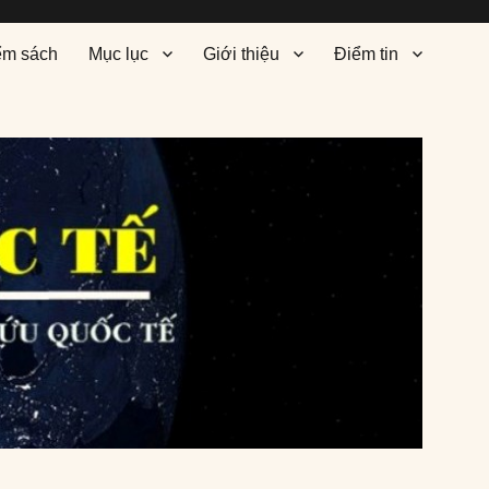
ểm sách
Mục lục
Giới thiệu
Điểm tin