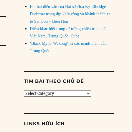
Hai bài diễn văn của Đại sứ Hoa Kỳ Elbridge
Durbrow trong dịp khởi công và khánh thành xa
lộ Sài Gòn – Biên Hòa
Điểm khác biệt trong tư tưởng chiến tranh của
Việt Nam, Trung Quốc, Cuba
‘Black Myth: Wukong’ và sức mạnh mềm của
Trung Quốc
TÌM BÀI THEO CHỦ ĐỀ
Tìm
bài
theo
chủ
đề
LINKS HỮU ÍCH