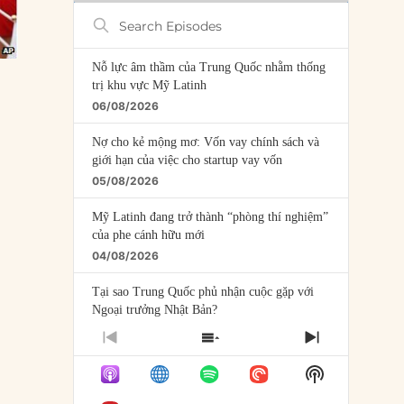
Search
Episodes
Nỗ lực âm thầm của Trung Quốc nhằm thống
trị khu vực Mỹ Latinh
06/08/2026
Nợ cho kẻ mộng mơ: Vốn vay chính sách và
giới hạn của việc cho startup vay vốn
05/08/2026
Mỹ Latinh đang trở thành “phòng thí nghiệm”
của phe cánh hữu mới
04/08/2026
Tại sao Trung Quốc phủ nhận cuộc gặp với
Ngoại trưởng Nhật Bản?
04/08/2026
PREVIOUS
SHOW
NEXT
EPISODE
EPISODES
EPISODE
Điểm mù chiến lược của Trump tại Thái Bình
Show
LIST
Dương
Podcast