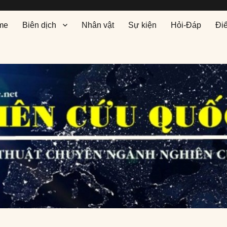
me
Biên dịch
Nhân vật
Sự kiện
Hỏi-Đáp
Đi