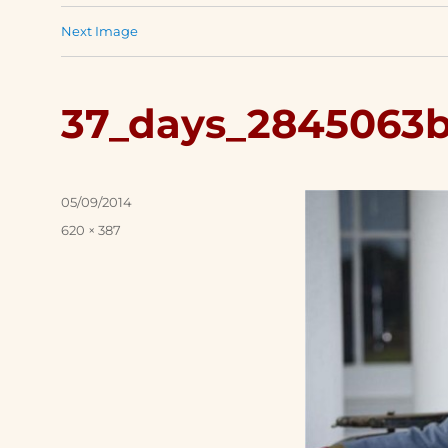
Next Image
37_days_2845063
Posted
05/09/2014
on
Full
620 × 387
size