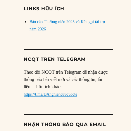
đề
LINKS HỮU ÍCH
Báo cáo Thường niên 2025 và Kêu gọi tài trợ
năm 2026
NCQT TRÊN TELEGRAM
Theo dõi NCQT trên Telegram để nhận được
thông báo bài viết mới và các thông tin, tài
liệu… hữu ích khác:
https://t.me/DAnghiencuuquocte
NHẬN THÔNG BÁO QUA EMAIL