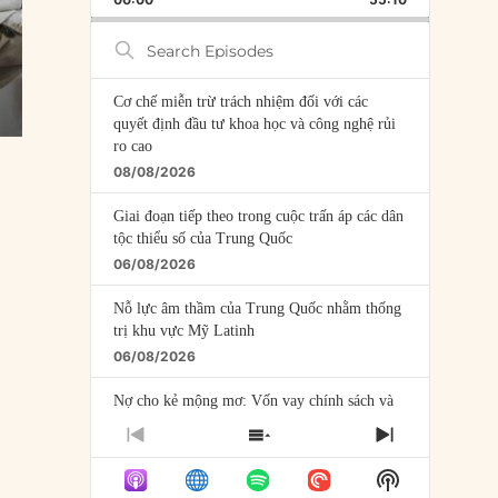
RATE
EPISODE
Search
Episodes
Cơ chế miễn trừ trách nhiệm đối với các
quyết định đầu tư khoa học và công nghệ rủi
ro cao
08/08/2026
Giai đoạn tiếp theo trong cuộc trấn áp các dân
tộc thiểu số của Trung Quốc
06/08/2026
Nỗ lực âm thầm của Trung Quốc nhằm thống
trị khu vực Mỹ Latinh
06/08/2026
Nợ cho kẻ mộng mơ: Vốn vay chính sách và
giới hạn của việc cho startup vay vốn
PREVIOUS
SHOW
NEXT
05/08/2026
EPISODE
EPISODES
EPISODE
Show
LIST
Mỹ Latinh đang trở thành “phòng thí nghiệm”