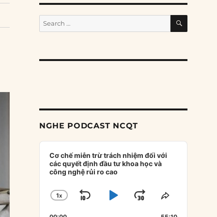
SEARCH
Search
for:
NGHE PODCAST NCQT
Audio
Player
Cơ chế miễn trừ trách nhiệm đối với
các quyết định đầu tư khoa học và
công nghệ rủi ro cao
1
X
SKIP
PLAY
JUMP
CHANGE
SHARE
PLAYBACK
THIS
BACKWARD
PAUSE
FORWARD
00:00
55:10