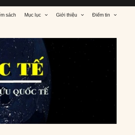
ểm sách
Mục lục
Giới thiệu
Điểm tin