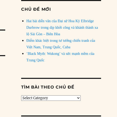
CHỦ ĐỀ MỚI
Hai bài diễn văn của Đại sứ Hoa Kỳ Elbridge
Durbrow trong dịp khởi công và khánh thành xa
lộ Sài Gòn – Biên Hòa
Điểm khác biệt trong tư tưởng chiến tranh của
Việt Nam, Trung Quốc, Cuba
‘Black Myth: Wukong’ và sức mạnh mềm của
Trung Quốc
TÌM BÀI THEO CHỦ ĐỀ
Tìm
bài
theo
chủ