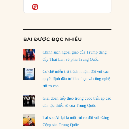
Podcast
của phe cánh hữu mới
Informatio
04/08/2026
Tại sao Trung Quốc phủ nhận cuộc gặp với
Ngoại trưởng Nhật Bản?
04/08/2026
BÀI ĐƯỢC ĐỌC NHIỀU
Điểm mù chiến lược của Trump tại Thái Bình
Dương
Chính sách ngoại giao của Trump đang
03/08/2026
đẩy Thái Lan về phía Trung Quốc
Đặt cược vào thất bại: Các quỹ đầu tư mạo
Cơ chế miễn trừ trách nhiệm đối với các
hiểm quốc gia và khía cạnh chính trị của vốn
quyết định đầu tư khoa học và công nghệ
rủi ro
rủi ro cao
02/08/2026
Giai đoạn tiếp theo trong cuộc trấn áp các
Làm thế nào để kết thúc Chiến tranh Iran?
dân tộc thiểu số của Trung Quốc
01/08/2026
Tại sao AI lại là một rủi ro đối với Đảng
Chiến lược kế tiếp của Bắc Kinh ở Biển Đông
Cộng sản Trung Quốc
31/07/2026