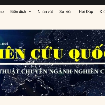
me
Biên dịch
Nhân vật
Sự kiện
Hỏi-Đáp
Đi