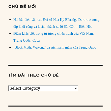
CHỦ ĐỀ MỚI
Hai bài diễn văn của Đại sứ Hoa Kỳ Elbridge Durbrow trong
dịp khởi công và khánh thành xa lộ Sài Gòn – Biên Hòa
Điểm khác biệt trong tư tưởng chiến tranh của Việt Nam,
Trung Quốc, Cuba
‘Black Myth: Wukong’ và sức mạnh mềm của Trung Quốc
TÌM BÀI THEO CHỦ ĐỀ
Tìm
bài
theo
chủ