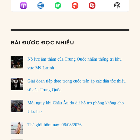
EPISODE
EPISODES
EPISO
Show
LIST
Podcast
Informat
BÀI ĐƯỢC ĐỌC NHIỀU
Nỗ lực âm thầm của Trung Quốc nhằm thống trị khu
vực Mỹ Latinh
Giai đoạn tiếp theo trong cuộc trấn áp các dân tộc thiểu
số của Trung Quốc
Mối nguy khi Châu Âu do dự hỗ trợ phòng không cho
Ukraine
Thế giới hôm nay: 06/08/2026