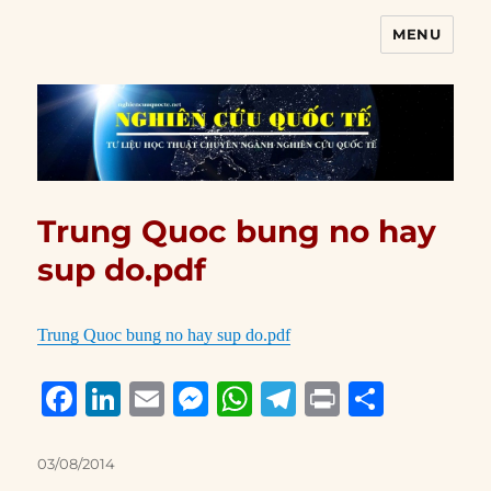
MENU
Nghiên cứu quốc tế
Trung Quoc bung no hay
sup do.pdf
Trung Quoc bung no hay sup do.pdf
F
Li
E
M
W
T
P
S
a
n
m
e
h
el
ri
h
c
k
ai
ss
at
e
n
a
Posted
03/08/2014
on