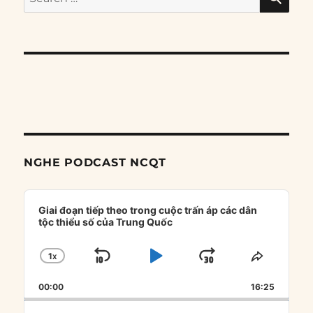
for:
NGHE PODCAST NCQT
Audio
Player
Giai đoạn tiếp theo trong cuộc trấn áp các dân
tộc thiểu số của Trung Quốc
1
X
SKIP
PLAY
JUMP
CHANGE
SHARE
PLAYBACK
THIS
BACKWARD
PAUSE
FORWARD
00:00
RATE
16:25
EPISOD
Search