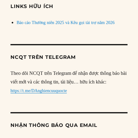
đề
LINKS HỮU ÍCH
Báo cáo Thường niên 2025 và Kêu gọi tài trợ năm 2026
NCQT TRÊN TELEGRAM
Theo dõi NCQT trên Telegram để nhận được thông báo bài
viết mới và các thông tin, tài liệu… hữu ích khác:
https://t.me/DAnghiencuuquocte
NHẬN THÔNG BÁO QUA EMAIL