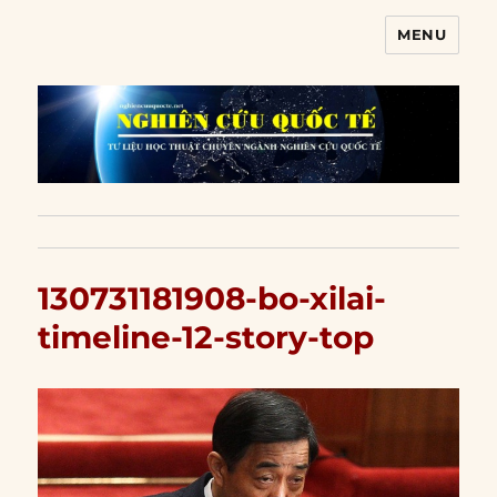
MENU
Nghiên cứu quốc tế
130731181908-bo-xilai-
timeline-12-story-top