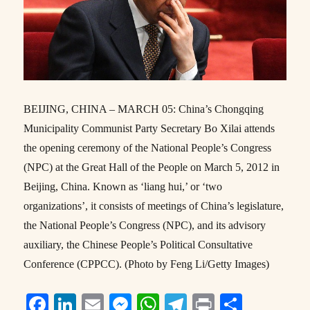
BEIJING, CHINA – MARCH 05: China’s Chongqing
Municipality Communist Party Secretary Bo Xilai attends
the opening ceremony of the National People’s Congress
(NPC) at the Great Hall of the People on March 5, 2012 in
Beijing, China. Known as ‘liang hui,’ or ‘two
organizations’, it consists of meetings of China’s legislature,
the National People’s Congress (NPC), and its advisory
auxiliary, the Chinese People’s Political Consultative
Conference (CPPCC). (Photo by Feng Li/Getty Images)
F
Li
E
M
W
T
P
S