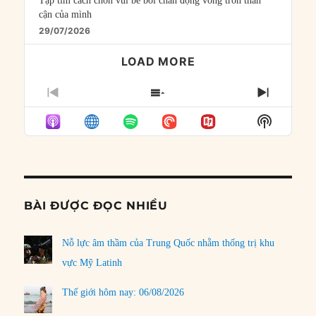
Tập tìm cách chôn vùi bê bối chấn động vòng tròn thân
cận của mình
29/07/2026
LOAD MORE
PREVIOUS
SHOW
NEXT
EPISODE
EPISODES
EPISO
Show
LIST
Podcast
Informat
BÀI ĐƯỢC ĐỌC NHIỀU
Nỗ lực âm thầm của Trung Quốc nhằm thống trị khu
vực Mỹ Latinh
Thế giới hôm nay: 06/08/2026