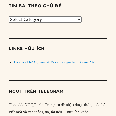
TÌM BÀI THEO CHỦ ĐỀ
Tìm
bài
theo
chủ
đề
LINKS HỮU ÍCH
Báo cáo Thường niên 2025 và Kêu gọi tài trợ năm 2026
NCQT TRÊN TELEGRAM
Theo dõi NCQT trên Telegram để nhận được thông báo bài
viết mới và các thông tin, tài liệu… hữu ích khác: