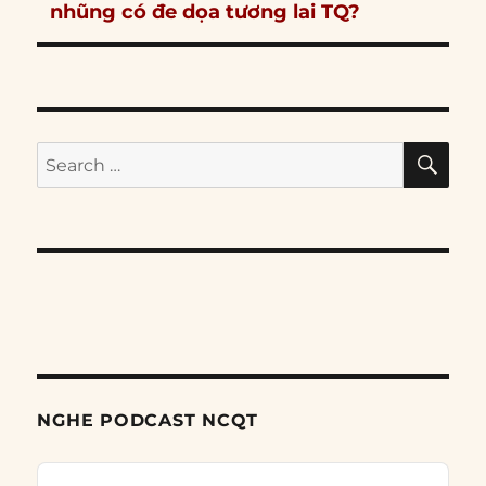
nhũng có đe dọa tương lai TQ?
SE
Search
for:
NGHE PODCAST NCQT
Audio