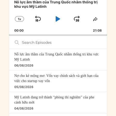
Player
Nỗ lực âm thầm của Trung Quốc nhằm thống trị
khu vực Mỹ Latinh
1
X
SKIP
PLAY
JUMP
CHANGE
SHARE
PLAYBACK
THIS
BACKWARD
PAUSE
FORWARD
00:00
RATE
21:08
EPISOD
Search
Episodes
Nỗ lực âm thầm của Trung Quốc nhằm thống trị khu vực
Mỹ Latinh
06/08/2026
Nợ cho kẻ mộng mơ: Vốn vay chính sách và giới hạn của
việc cho startup vay vốn
05/08/2026
Mỹ Latinh đang trở thành “phòng thí nghiệm” của phe
cánh hữu mới
04/08/2026