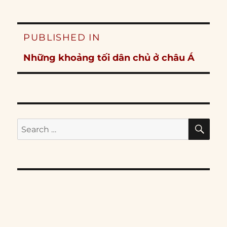
Post
PUBLISHED IN
navigation
Những khoảng tối dân chủ ở châu Á
SE
Search
for: