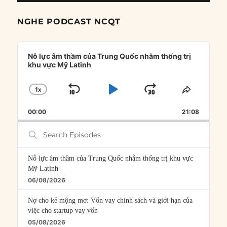
NGHE PODCAST NCQT
Audio
Player
Nỗ lực âm thầm của Trung Quốc nhằm thống trị
khu vực Mỹ Latinh
1
X
SKIP
PLAY
JUMP
CHANGE
SHARE
PLAYBACK
THIS
BACKWARD
PAUSE
FORWARD
00:00
RATE
21:08
EPISOD
Search
Episodes
Nỗ lực âm thầm của Trung Quốc nhằm thống trị khu vực
Mỹ Latinh
06/08/2026
Nợ cho kẻ mộng mơ: Vốn vay chính sách và giới hạn của
việc cho startup vay vốn
05/08/2026