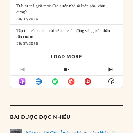
Trật tự thế giới mới: Các nước nhỏ sẽ luôn phải chịu
đựng?
30/07/2026
Tập tìm cách chôn vùi bê bối chấn động vòng tròn thân
cận của mình
29/07/2026
LOAD MORE
PREVIOUS
SHOW
NEXT
EPISODE
EPISODES
EPISO
Show
LIST
Podcast
Informat
BÀI ĐƯỢC ĐỌC NHIỀU
Mối nguy khi Châu Âu do dự hỗ trợ phòng không cho