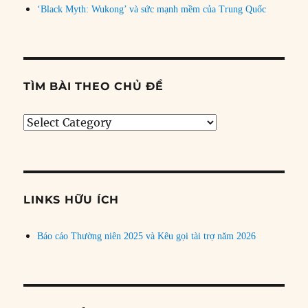
‘Black Myth: Wukong’ và sức mạnh mềm của Trung Quốc
TÌM BÀI THEO CHỦ ĐỀ
Tìm
bài
theo
chủ
đề
LINKS HỮU ÍCH
Báo cáo Thường niên 2025 và Kêu gọi tài trợ năm 2026