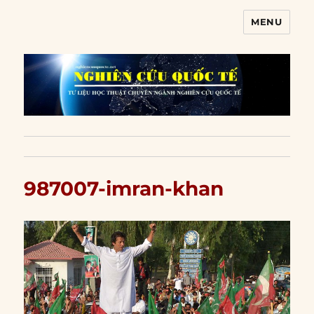
MENU
Nghiên cứu quốc tế
987007-imran-khan