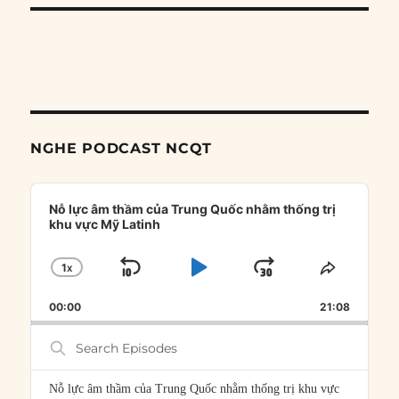
NGHE PODCAST NCQT
Audio
Player
Nỗ lực âm thầm của Trung Quốc nhằm thống trị
khu vực Mỹ Latinh
1
X
SKIP
PLAY
JUMP
CHANGE
SHARE
PLAYBACK
THIS
BACKWARD
PAUSE
FORWARD
00:00
RATE
21:08
EPISOD
Search
Episodes
Nỗ lực âm thầm của Trung Quốc nhằm thống trị khu vực