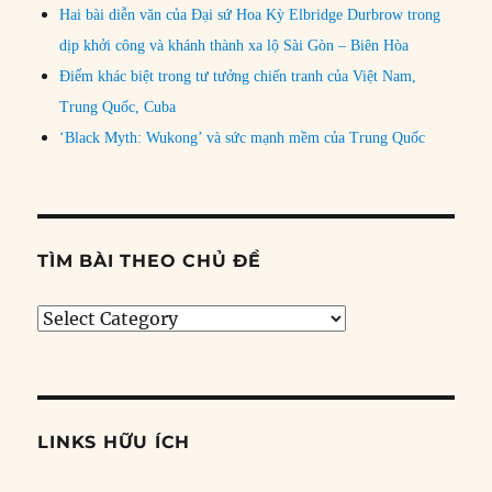
Hai bài diễn văn của Đại sứ Hoa Kỳ Elbridge Durbrow trong
dịp khởi công và khánh thành xa lộ Sài Gòn – Biên Hòa
Điểm khác biệt trong tư tưởng chiến tranh của Việt Nam,
Trung Quốc, Cuba
‘Black Myth: Wukong’ và sức mạnh mềm của Trung Quốc
TÌM BÀI THEO CHỦ ĐỀ
Tìm
bài
theo
chủ
đề
LINKS HỮU ÍCH