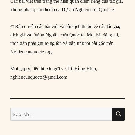
Các bài viết trên trang thể hiện quan điểm riêng của tác giả,
không phải quan điểm của Dự án Nghiên cứu Quốc tế.
© Bản quyền các bài viết và bài dịch thuộc về các tác giả,
dịch giả và Dự án Nghiên cứu Quốc tế. Mọi bài đăng lại,
trích dẫn phải ghi rõ nguồn và dẫn link tới bài gốc trên
Nghiencuuquocte.org
Mọi góp ý, liên hệ xin gửi về: Lê Hồng Hiệp,
nghiencuuquocte@gmail.com
SE
Search
for: