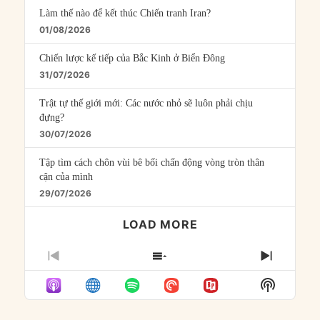
Làm thế nào để kết thúc Chiến tranh Iran?
01/08/2026
Chiến lược kế tiếp của Bắc Kinh ở Biển Đông
31/07/2026
Trật tự thế giới mới: Các nước nhỏ sẽ luôn phải chịu
đựng?
30/07/2026
Tập tìm cách chôn vùi bê bối chấn động vòng tròn thân
cận của mình
29/07/2026
LOAD MORE
PREVIOUS
SHOW
NEXT
EPISODE
EPISODES
EPISO
Show
LIST
Podcast
Informat