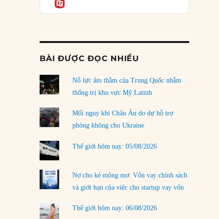
Informatio
03/08/2026
Đặt cược vào thất bại: Các quỹ đầu tư mạo
hiểm quốc gia và khía cạnh chính trị của vốn
rủi ro
02/08/2026
BÀI ĐƯỢC ĐỌC NHIỀU
Làm thế nào để kết thúc Chiến tranh Iran?
Nỗ lực âm thầm của Trung Quốc nhằm
01/08/2026
thống trị khu vực Mỹ Latinh
Chiến lược kế tiếp của Bắc Kinh ở Biển Đông
31/07/2026
Mối nguy khi Châu Âu do dự hỗ trợ
phòng không cho Ukraine
Trật tự thế giới mới: Các nước nhỏ sẽ luôn
phải chịu đựng?
Thế giới hôm nay: 05/08/2026
30/07/2026
Tập tìm cách chôn vùi bê bối chấn động vòng
Nợ cho kẻ mộng mơ: Vốn vay chính sách
tròn thân cận của mình
và giới hạn của việc cho startup vay vốn
29/07/2026
Thế giới hôm nay: 06/08/2026
LOAD MORE