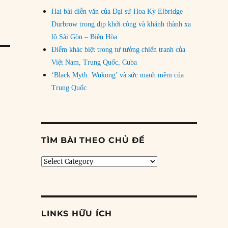
Hai bài diễn văn của Đại sứ Hoa Kỳ Elbridge
Durbrow trong dịp khởi công và khánh thành xa
lộ Sài Gòn – Biên Hòa
Điểm khác biệt trong tư tưởng chiến tranh của
Việt Nam, Trung Quốc, Cuba
‘Black Myth: Wukong’ và sức mạnh mềm của
Trung Quốc
TÌM BÀI THEO CHỦ ĐỀ
Tìm
bài
theo
chủ
đề
LINKS HỮU ÍCH