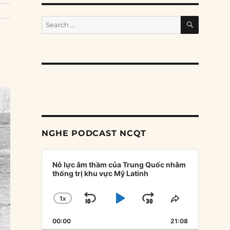
SEARCH
Search
for:
NGHE PODCAST NCQT
Audio
Player
Nỗ lực âm thầm của Trung Quốc nhằm
thống trị khu vực Mỹ Latinh
1
X
SKIP
PLAY
JUMP
CHANGE
SHARE
PLAYBACK
THIS
BACKWARD
PAUSE
FORWARD
00:00
RATE
21:08
EPISODE