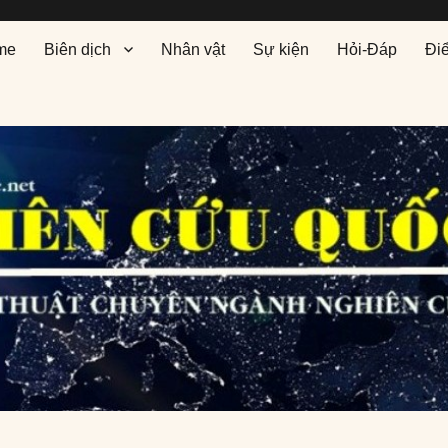
me
Biên dịch
Nhân vật
Sự kiện
Hỏi-Đáp
Đi