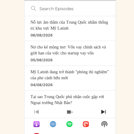
Search
Episodes
Nỗ lực âm thầm của Trung Quốc nhằm thống
trị khu vực Mỹ Latinh
06/08/2026
Nợ cho kẻ mộng mơ: Vốn vay chính sách và
giới hạn của việc cho startup vay vốn
05/08/2026
Mỹ Latinh đang trở thành “phòng thí nghiệm”
của phe cánh hữu mới
04/08/2026
Tại sao Trung Quốc phủ nhận cuộc gặp với
Ngoại trưởng Nhật Bản?
04/08/2026
PREVIOUS
SHOW
NEXT
EPISODE
EPISODES
EPISODE
Điểm mù chiến lược của Trump tại Thái Bình
Show
LIST
Dương
Podcast