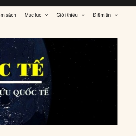
ểm sách
Mục lục
Giới thiệu
Điểm tin