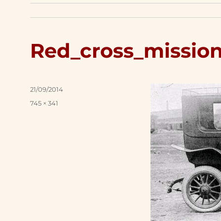
Red_cross_missio
Posted
21/09/2014
on
Full
745 × 341
size