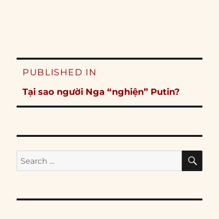
Post
PUBLISHED IN
navigation
Tại sao người Nga “nghiện” Putin?
SE
Search
for: