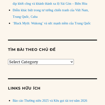
dịp khởi công và khánh thành xa lộ Sài Gòn – Biên Hòa
Điểm khác biệt trong tư tưởng chiến tranh của Việt Nam,
Trung Quốc, Cuba
‘Black Myth: Wukong’ và sức mạnh mềm của Trung Quốc
TÌM BÀI THEO CHỦ ĐỀ
Tìm
bài
theo
chủ
đề
LINKS HỮU ÍCH
Báo cáo Thường niên 2025 và Kêu gọi tài trợ năm 2026