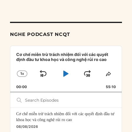
NGHE PODCAST NCQT
Audio
Player
Cơ chế miễn trừ trách nhiệm đối với các quyết
định đầu tư khoa học và công nghệ rủi ro cao
1
X
SKIP
PLAY
JUMP
CHANGE
SHARE
PLAYBACK
THIS
BACKWARD
PAUSE
FORWARD
00:00
RATE
55:10
EPISOD
Search
Episodes
Cơ chế miễn trừ trách nhiệm đối với các quyết định đầu tư
khoa học và công nghệ rủi ro cao
08/08/2026