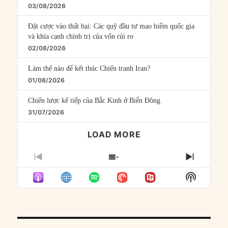
03/08/2026
Đặt cược vào thất bại: Các quỹ đầu tư mạo hiểm quốc gia
và khía cạnh chính trị của vốn rủi ro
02/08/2026
Làm thế nào để kết thúc Chiến tranh Iran?
01/08/2026
Chiến lược kế tiếp của Bắc Kinh ở Biển Đông
31/07/2026
LOAD MORE
PREVIOUS
SHOW
NEXT
EPISODE
EPISODES
EPISO
Show
LIST
Podcast
Informat