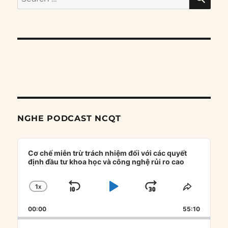
for:
NGHE PODCAST NCQT
Audio
Player
Cơ chế miễn trừ trách nhiệm đối với các quyết
định đầu tư khoa học và công nghệ rủi ro cao
1
X
SKIP
PLAY
JUMP
CHANGE
SHARE
PLAYBACK
THIS
BACKWARD
PAUSE
FORWARD
00:00
RATE
55:10
EPISOD
Search