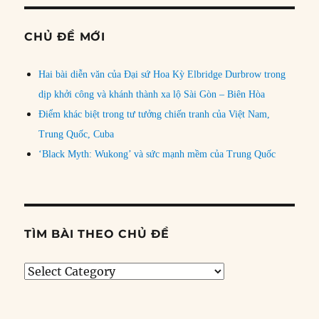
CHỦ ĐỀ MỚI
Hai bài diễn văn của Đại sứ Hoa Kỳ Elbridge Durbrow trong
dịp khởi công và khánh thành xa lộ Sài Gòn – Biên Hòa
Điểm khác biệt trong tư tưởng chiến tranh của Việt Nam,
Trung Quốc, Cuba
‘Black Myth: Wukong’ và sức mạnh mềm của Trung Quốc
TÌM BÀI THEO CHỦ ĐỀ
Tìm
bài
theo