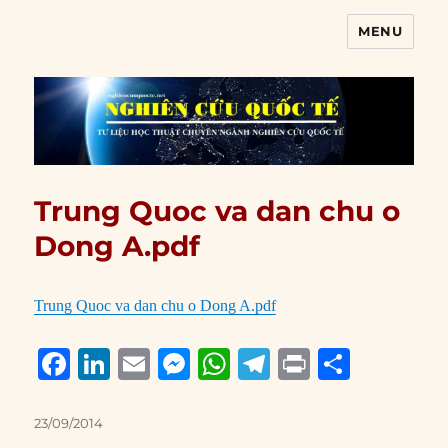
MENU
Nghiên cứu quốc tế
Trung Quoc va dan chu o
Dong A.pdf
Trung Quoc va dan chu o Dong A.pdf
F
Li
E
M
W
T
P
S
a
n
m
e
h
el
ri
h
c
k
ai
ss
at
e
n
a
Posted
23/09/2014
on