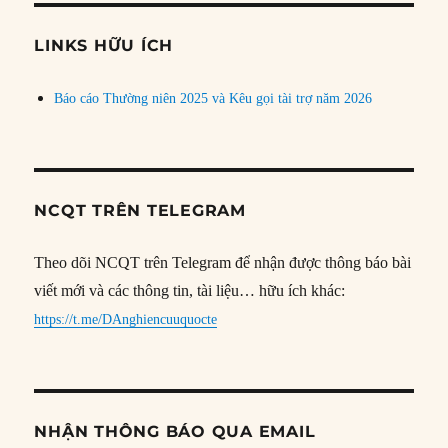
chủ
đề
LINKS HỮU ÍCH
Báo cáo Thường niên 2025 và Kêu gọi tài trợ năm 2026
NCQT TRÊN TELEGRAM
Theo dõi NCQT trên Telegram để nhận được thông báo bài
viết mới và các thông tin, tài liệu… hữu ích khác:
https://t.me/DAnghiencuuquocte
NHẬN THÔNG BÁO QUA EMAIL