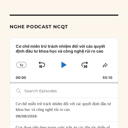
NGHE PODCAST NCQT
Audio
Player
Cơ chế miễn trừ trách nhiệm đối với các quyết
định đầu tư khoa học và công nghệ rủi ro cao
1
X
SKIP
PLAY
JUMP
CHANGE
SHARE
PLAYBACK
THIS
BACKWARD
PAUSE
FORWARD
00:00
RATE
55:10
EPISOD
Search
Episodes
Cơ chế miễn trừ trách nhiệm đối với các quyết định đầu tư
khoa học và công nghệ rủi ro cao
08/08/2026
Giai đoạn tiếp theo trong cuộc trấn áp các dân tộc thiểu số