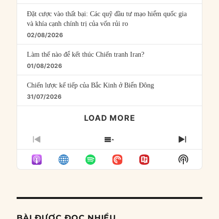
Đặt cược vào thất bại: Các quỹ đầu tư mạo hiểm quốc gia
và khía cạnh chính trị của vốn rủi ro
02/08/2026
Làm thế nào để kết thúc Chiến tranh Iran?
01/08/2026
Chiến lược kế tiếp của Bắc Kinh ở Biển Đông
31/07/2026
LOAD MORE
PREVIOUS
SHOW
NEXT
EPISODE
EPISODES
EPISO
Show
LIST
Podcast
Informat
BÀI ĐƯỢC ĐỌC NHIỀU