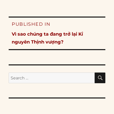
Post
PUBLISHED IN
navigation
Vì sao chúng ta đang trở lại Kỉ
nguyên Thịnh vượng?
SE
Search
for: