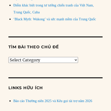
Điểm khác biệt trong tư tưởng chiến tranh của Việt Nam,
Trung Quốc, Cuba
‘Black Myth: Wukong’ và sức mạnh mềm của Trung Quốc
TÌM BÀI THEO CHỦ ĐỀ
Tìm
bài
theo
chủ
đề
LINKS HỮU ÍCH
Báo cáo Thường niên 2025 và Kêu gọi tài trợ năm 2026