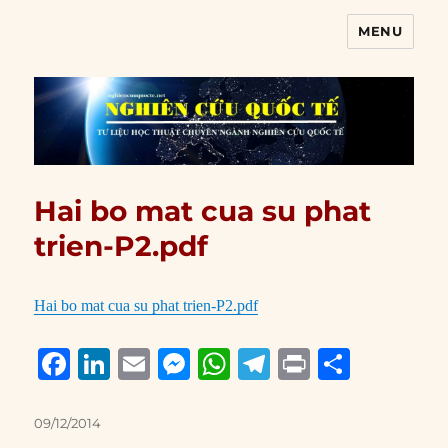
MENU
Nghiên cứu quốc tế
Hai bo mat cua su phat
trien-P2.pdf
Hai bo mat cua su phat trien-P2.pdf
F
Li
E
M
W
T
P
S
a
n
m
e
h
el
ri
h
c
k
ai
ss
at
e
n
a
Posted
09/12/2014
on