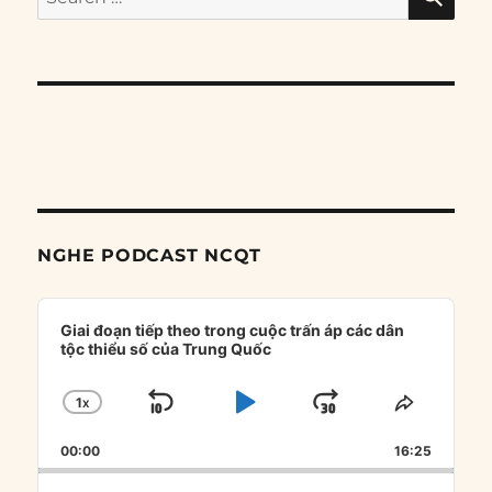
for:
NGHE PODCAST NCQT
Audio
Player
Giai đoạn tiếp theo trong cuộc trấn áp các dân
tộc thiểu số của Trung Quốc
1
X
SKIP
PLAY
JUMP
CHANGE
SHARE
PLAYBACK
THIS
BACKWARD
PAUSE
FORWARD
00:00
RATE
16:25
EPISOD
Search