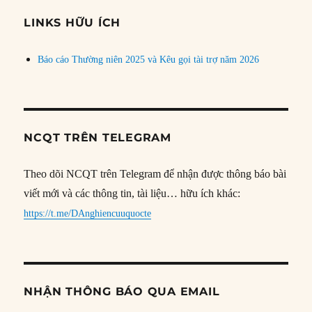
chủ
đề
LINKS HỮU ÍCH
Báo cáo Thường niên 2025 và Kêu gọi tài trợ năm 2026
NCQT TRÊN TELEGRAM
Theo dõi NCQT trên Telegram để nhận được thông báo bài
viết mới và các thông tin, tài liệu… hữu ích khác:
https://t.me/DAnghiencuuquocte
NHẬN THÔNG BÁO QUA EMAIL