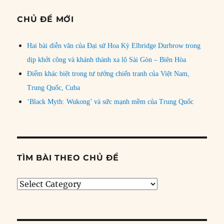
CHỦ ĐỀ MỚI
Hai bài diễn văn của Đại sứ Hoa Kỳ Elbridge Durbrow trong
dịp khởi công và khánh thành xa lộ Sài Gòn – Biên Hòa
Điểm khác biệt trong tư tưởng chiến tranh của Việt Nam,
Trung Quốc, Cuba
‘Black Myth: Wukong’ và sức mạnh mềm của Trung Quốc
TÌM BÀI THEO CHỦ ĐỀ
Tìm
bài
theo