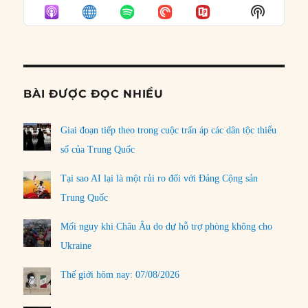
EPISODE
EPISODES
EPISO
Show
LIST
Podcast
Informat
BÀI ĐƯỢC ĐỌC NHIỀU
Giai đoạn tiếp theo trong cuộc trấn áp các dân tộc thiểu
số của Trung Quốc
Tại sao AI lại là một rủi ro đối với Đảng Cộng sản
Trung Quốc
Mối nguy khi Châu Âu do dự hỗ trợ phòng không cho
Ukraine
Thế giới hôm nay: 07/08/2026