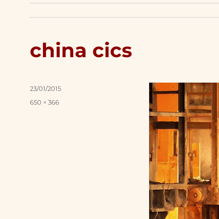
china cics
Posted
23/01/2015
on
Full
650 × 366
size