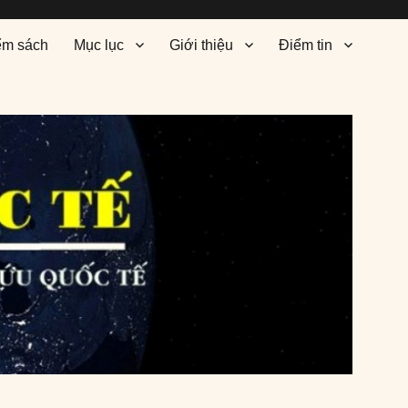
ểm sách
Mục lục
Giới thiệu
Điểm tin