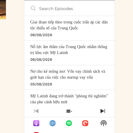
Search
Episodes
Giai đoạn tiếp theo trong cuộc trấn áp các dân
tộc thiểu số của Trung Quốc
06/08/2026
Nỗ lực âm thầm của Trung Quốc nhằm thống
trị khu vực Mỹ Latinh
06/08/2026
Nợ cho kẻ mộng mơ: Vốn vay chính sách và
giới hạn của việc cho startup vay vốn
05/08/2026
Mỹ Latinh đang trở thành “phòng thí nghiệm”
của phe cánh hữu mới
04/08/2026
PREVIOUS
SHOW
NEXT
EPISODE
EPISODES
EPISODE
Tại sao Trung Quốc phủ nhận cuộc gặp với
Show
LIST
Ngoại trưởng Nhật Bản?
Podcast