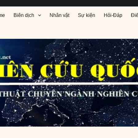
me
Biên dịch
Nhân vật
Sự kiện
Hỏi-Đáp
Đi