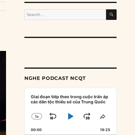
SEARCH
Search
for:
NGHE PODCAST NCQT
Audio
Player
Giai đoạn tiếp theo trong cuộc trấn áp
các dân tộc thiểu số của Trung Quốc
1
X
SKIP
PLAY
JUMP
CHANGE
SHARE
PLAYBACK
THIS
BACKWARD
PAUSE
FORWARD
00:00
RATE
16:25
EPISODE