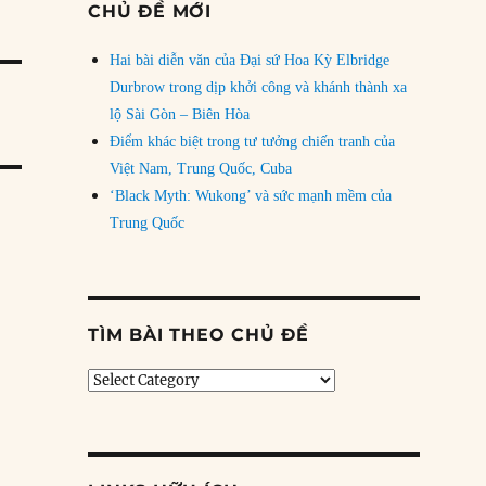
CHỦ ĐỀ MỚI
Hai bài diễn văn của Đại sứ Hoa Kỳ Elbridge
Durbrow trong dịp khởi công và khánh thành xa
lộ Sài Gòn – Biên Hòa
Điểm khác biệt trong tư tưởng chiến tranh của
Việt Nam, Trung Quốc, Cuba
‘Black Myth: Wukong’ và sức mạnh mềm của
Trung Quốc
TÌM BÀI THEO CHỦ ĐỀ
Tìm
bài
theo
chủ
đề