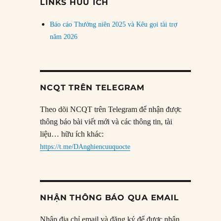
LINKS HỮU ÍCH
Báo cáo Thường niên 2025 và Kêu gọi tài trợ
năm 2026
NCQT TRÊN TELEGRAM
Theo dõi NCQT trên Telegram để nhận được
thông báo bài viết mới và các thông tin, tài
liệu… hữu ích khác:
https://t.me/DAnghiencuuquocte
NHẬN THÔNG BÁO QUA EMAIL
Nhập địa chỉ email và đăng ký để được nhận