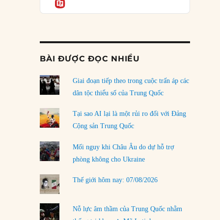
Informatio
04/08/2026
Điểm mù chiến lược của Trump tại Thái Bình
Dương
03/08/2026
BÀI ĐƯỢC ĐỌC NHIỀU
Đặt cược vào thất bại: Các quỹ đầu tư mạo
hiểm quốc gia và khía cạnh chính trị của vốn
rủi ro
Giai đoạn tiếp theo trong cuộc trấn áp các
02/08/2026
dân tộc thiểu số của Trung Quốc
Làm thế nào để kết thúc Chiến tranh Iran?
Tại sao AI lại là một rủi ro đối với Đảng
01/08/2026
Cộng sản Trung Quốc
Chiến lược kế tiếp của Bắc Kinh ở Biển Đông
Mối nguy khi Châu Âu do dự hỗ trợ
31/07/2026
phòng không cho Ukraine
Trật tự thế giới mới: Các nước nhỏ sẽ luôn
Thế giới hôm nay: 07/08/2026
phải chịu đựng?
30/07/2026
Nỗ lực âm thầm của Trung Quốc nhằm
LOAD MORE