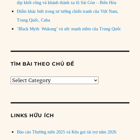
dịp khởi công và khánh thành xa lộ Sài Gòn – Biên Hòa
Điểm khác biệt trong tư tưởng chiến tranh của Việt Nam,
Trung Quốc, Cuba
‘Black Myth: Wukong’ và sức mạnh mềm của Trung Quốc
TÌM BÀI THEO CHỦ ĐỀ
Tìm
bài
theo
chủ
đề
LINKS HỮU ÍCH
Báo cáo Thường niên 2025 và Kêu gọi tài trợ năm 2026