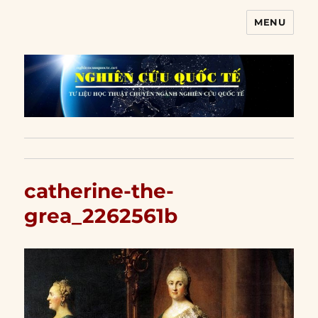
MENU
Nghiên cứu quốc tế
catherine-the-
grea_2262561b