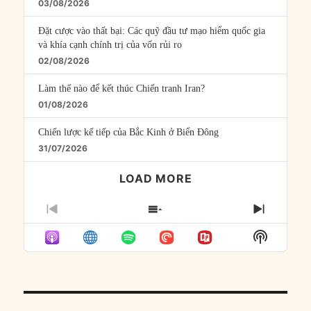
03/08/2026
Đặt cược vào thất bại: Các quỹ đầu tư mạo hiểm quốc gia
và khía cạnh chính trị của vốn rủi ro
02/08/2026
Làm thế nào để kết thúc Chiến tranh Iran?
01/08/2026
Chiến lược kế tiếp của Bắc Kinh ở Biển Đông
31/07/2026
LOAD MORE
PREVIOUS
SHOW
NEXT
EPISODE
EPISODES
EPISO
Show
LIST
Podcast
Informat