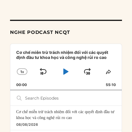
NGHE PODCAST NCQT
Audio
Player
Cơ chế miễn trừ trách nhiệm đối với các quyết
định đầu tư khoa học và công nghệ rủi ro cao
1
X
SKIP
PLAY
JUMP
CHANGE
SHARE
PLAYBACK
THIS
BACKWARD
PAUSE
FORWARD
00:00
RATE
55:10
EPISOD
Search
Episodes
Cơ chế miễn trừ trách nhiệm đối với các quyết định đầu tư
khoa học và công nghệ rủi ro cao
08/08/2026