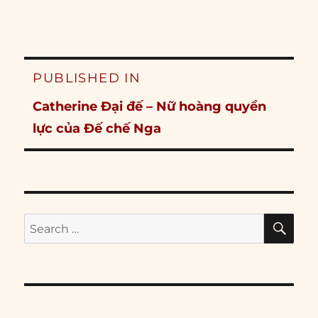
Post
PUBLISHED IN
navigation
Catherine Đại đế – Nữ hoàng quyền
lực của Đế chế Nga
SE
Search
for: