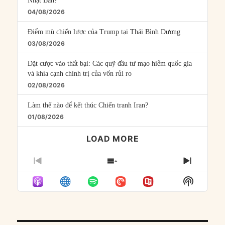
Nhật Bản?
04/08/2026
Điểm mù chiến lược của Trump tại Thái Bình Dương
03/08/2026
Đặt cược vào thất bại: Các quỹ đầu tư mạo hiểm quốc gia
và khía cạnh chính trị của vốn rủi ro
02/08/2026
Làm thế nào để kết thúc Chiến tranh Iran?
01/08/2026
LOAD MORE
PREVIOUS
SHOW
NEXT
EPISODE
EPISODES
EPISO
Show
LIST
Podcast
Informat