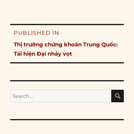
Post
PUBLISHED IN
navigation
Thị trường chứng khoán Trung Quốc:
Tái hiện Đại nhảy vọt
SE
Search
for: