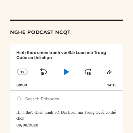
NGHE PODCAST NCQT
Audio
Player
Hình thức chiến tranh với Đài Loan mà Trung
Quốc có thể chọn
1
X
SKIP
PLAY
JUMP
CHANGE
SHARE
PLAYBACK
THIS
BACKWARD
PAUSE
FORWARD
00:00
RATE
14:15
EPISOD
Search
Episodes
Hình thức chiến tranh với Đài Loan mà Trung Quốc có thể
chọn
09/08/2026