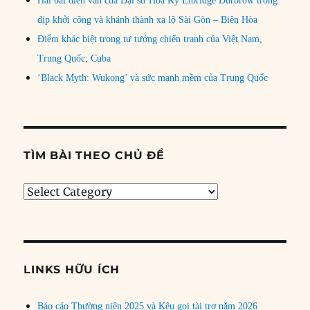
Hai bài diễn văn của Đại sứ Hoa Kỳ Elbridge Durbrow trong
dịp khởi công và khánh thành xa lộ Sài Gòn – Biên Hòa
Điểm khác biệt trong tư tưởng chiến tranh của Việt Nam,
Trung Quốc, Cuba
‘Black Myth: Wukong’ và sức mạnh mềm của Trung Quốc
TÌM BÀI THEO CHỦ ĐỀ
Tìm
bài
theo
chủ
đề
LINKS HỮU ÍCH
Báo cáo Thường niên 2025 và Kêu gọi tài trợ năm 2026