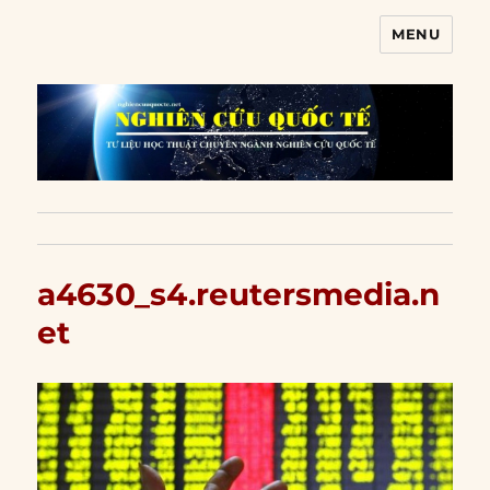
MENU
Nghiên cứu quốc tế
a4630_s4.reutersmedia.n
et