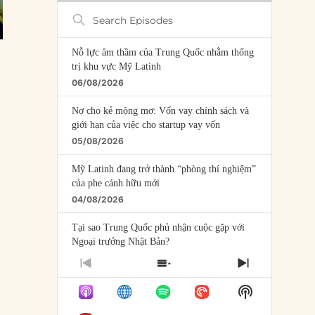
Search
Episodes
Nỗ lực âm thầm của Trung Quốc nhằm thống
trị khu vực Mỹ Latinh
06/08/2026
Nợ cho kẻ mộng mơ: Vốn vay chính sách và
giới hạn của việc cho startup vay vốn
05/08/2026
Mỹ Latinh đang trở thành “phòng thí nghiệm”
của phe cánh hữu mới
04/08/2026
Tại sao Trung Quốc phủ nhận cuộc gặp với
Ngoại trưởng Nhật Bản?
04/08/2026
PREVIOUS
SHOW
NEXT
EPISODE
EPISODES
EPISODE
Điểm mù chiến lược của Trump tại Thái Bình
Show
LIST
Dương
Podcast