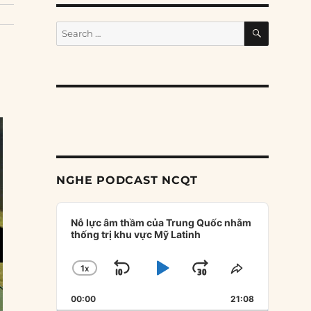
SEARCH
Search
for:
NGHE PODCAST NCQT
Audio
Player
Nỗ lực âm thầm của Trung Quốc nhằm
thống trị khu vực Mỹ Latinh
1
X
SKIP
PLAY
JUMP
CHANGE
SHARE
PLAYBACK
THIS
BACKWARD
PAUSE
FORWARD
00:00
RATE
21:08
EPISODE