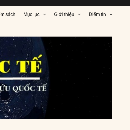
ểm sách
Mục lục
Giới thiệu
Điểm tin