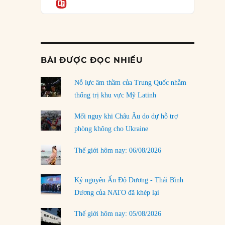
Informatio
03/08/2026
Đặt cược vào thất bại: Các quỹ đầu tư mạo
hiểm quốc gia và khía cạnh chính trị của vốn
rủi ro
02/08/2026
BÀI ĐƯỢC ĐỌC NHIỀU
Làm thế nào để kết thúc Chiến tranh Iran?
Nỗ lực âm thầm của Trung Quốc nhằm
01/08/2026
thống trị khu vực Mỹ Latinh
Chiến lược kế tiếp của Bắc Kinh ở Biển Đông
31/07/2026
Mối nguy khi Châu Âu do dự hỗ trợ
phòng không cho Ukraine
Trật tự thế giới mới: Các nước nhỏ sẽ luôn
phải chịu đựng?
Thế giới hôm nay: 06/08/2026
30/07/2026
Tập tìm cách chôn vùi bê bối chấn động vòng
Kỷ nguyên Ấn Độ Dương - Thái Bình
tròn thân cận của mình
Dương của NATO đã khép lại
29/07/2026
Thế giới hôm nay: 05/08/2026
LOAD MORE