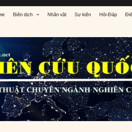
me
Biên dịch
Nhân vật
Sự kiện
Hỏi-Đáp
Đi