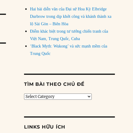
Hai bài diễn văn của Đại sứ Hoa Kỳ Elbridge
Durbrow trong dịp khởi công và khánh thành xa
lộ Sài Gòn – Biên Hòa
Điểm khác biệt trong tư tưởng chiến tranh của
Việt Nam, Trung Quốc, Cuba
‘Black Myth: Wukong’ và sức mạnh mềm của
Trung Quốc
TÌM BÀI THEO CHỦ ĐỀ
Tìm
bài
theo
chủ
đề
LINKS HỮU ÍCH