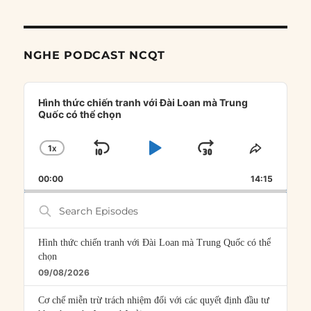
NGHE PODCAST NCQT
Audio
Player
Hình thức chiến tranh với Đài Loan mà Trung
Quốc có thể chọn
1
X
SKIP
PLAY
JUMP
CHANGE
SHARE
PLAYBACK
THIS
BACKWARD
PAUSE
FORWARD
00:00
RATE
14:15
EPISOD
Search
Episodes
Hình thức chiến tranh với Đài Loan mà Trung Quốc có thể
chọn
09/08/2026
Cơ chế miễn trừ trách nhiệm đối với các quyết định đầu tư