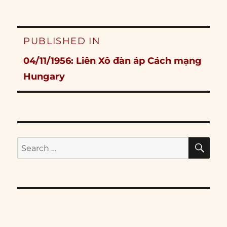
Post
PUBLISHED IN
navigation
04/11/1956: Liên Xô đàn áp Cách mạng
Hungary
SE
Search
for: