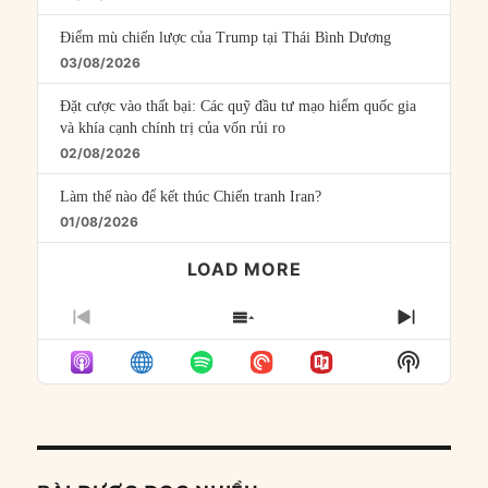
Điểm mù chiến lược của Trump tại Thái Bình Dương
03/08/2026
Đặt cược vào thất bại: Các quỹ đầu tư mạo hiểm quốc gia
và khía cạnh chính trị của vốn rủi ro
02/08/2026
Làm thế nào để kết thúc Chiến tranh Iran?
01/08/2026
LOAD MORE
PREVIOUS
SHOW
NEXT
EPISODE
EPISODES
EPISO
Show
LIST
Podcast
Informat