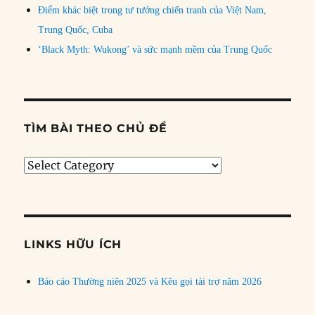
Điểm khác biệt trong tư tưởng chiến tranh của Việt Nam,
Trung Quốc, Cuba
‘Black Myth: Wukong’ và sức mạnh mềm của Trung Quốc
TÌM BÀI THEO CHỦ ĐỀ
Tìm
bài
theo
chủ
đề
LINKS HỮU ÍCH
Báo cáo Thường niên 2025 và Kêu gọi tài trợ năm 2026