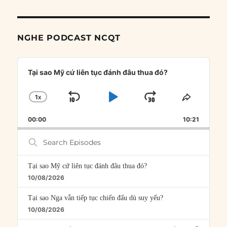
NGHE PODCAST NCQT
Audio
Player
Tại sao Mỹ cứ liên tục đánh đâu thua đó?
1
X
SKIP
PLAY
JUMP
CHANGE
SHARE
PLAYBACK
THIS
BACKWARD
PAUSE
FORWARD
00:00
RATE
10:21
EPISOD
Search
Episodes
Tại sao Mỹ cứ liên tục đánh đâu thua đó?
10/08/2026
Tại sao Nga vẫn tiếp tục chiến đấu dù suy yếu?
10/08/2026