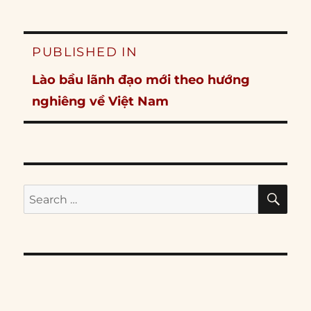
Post
PUBLISHED IN
navigation
Lào bầu lãnh đạo mới theo hướng
nghiêng về Việt Nam
SE
Search
for: