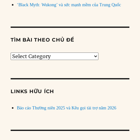
‘Black Myth: Wukong’ và sức mạnh mềm của Trung Quốc
TÌM BÀI THEO CHỦ ĐỀ
Tìm
bài
theo
chủ
đề
LINKS HỮU ÍCH
Báo cáo Thường niên 2025 và Kêu gọi tài trợ năm 2026