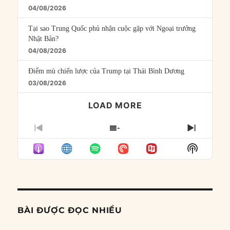
04/08/2026
Tại sao Trung Quốc phủ nhận cuộc gặp với Ngoại trưởng
Nhật Bản?
04/08/2026
Điểm mù chiến lược của Trump tại Thái Bình Dương
03/08/2026
LOAD MORE
PREVIOUS
SHOW
NEXT
EPISODE
EPISODES
EPISO
Show
LIST
Podcast
Informat
BÀI ĐƯỢC ĐỌC NHIỀU